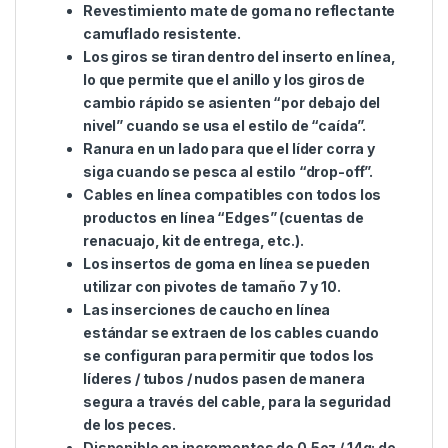
Nuevo diseño Kling On inline lead, ideal para pescar
en ríos, pendientes o cuando hay remolque en el
agua.
Detalles del producto:
Textura de camuflaje 3D moldeada.
Centro de gravedad bajo para que se aplique
el peso máximo al anzuelo lo antes posible
cuando un pez levanta su aparejo.
Revestimiento mate de goma no reflectante
camuflado resistente.
Los giros se tiran dentro del inserto en línea,
lo que permite que el anillo y los giros de
cambio rápido se asienten “por debajo del
nivel” cuando se usa el estilo de “caída”.
Ranura en un lado para que el líder corra y
siga cuando se pesca al estilo “drop-off”.
Cables en línea compatibles con todos los