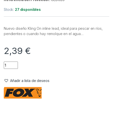
Material Montajes
,
Plomos
Fox Edges Kling on Inline 2,0 OZ 56
Gr
Referencia del Proveedor:
CED028
Stock:
27 disponibles
Nuevo diseño Kling On inline lead, ideal para pescar en ríos,
pendientes o cuando hay remolque en el agua…
2,39
€