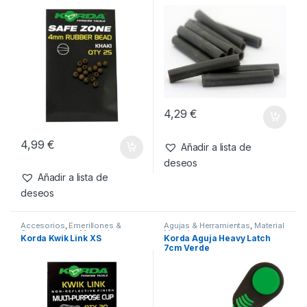
Productos relacionados
Accesorios
,
Antienrredos &
Accesorios
,
Antienrredos &
Siliconas
,
Material Montajes
Siliconas
,
Material Montajes
Korda Rubber Bead 4mm
Korda Silicones Sleeves
Weed
Weed
4,29
€