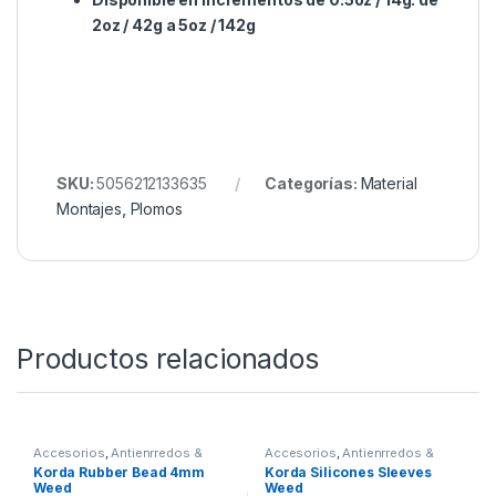
productos en línea “Edges” (cuentas de
renacuajo, kit de entrega, etc.).
Los insertos de goma en línea se pueden
utilizar con pivotes de tamaño 7 y 10.
Las inserciones de caucho en línea
estándar se extraen de los cables cuando
se configuran para permitir que todos los
líderes / tubos / nudos pasen de manera
segura a través del cable, para la seguridad
de los peces.
Disponible en incrementos de 0.5oz / 14g: de
2oz / 42g a 5oz / 142g
SKU:
5056212133635
Categorías:
Material
Montajes
,
Plomos