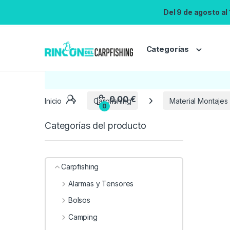
Del 9 de agosto al
Categorías
0,00
€
Inicio
Carpfishing
Material Montajes
0
Categorías del producto
Carpfishing
Alarmas y Tensores
Bolsos
Camping