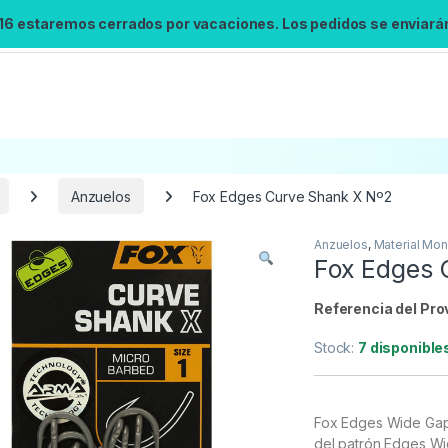
 16 estaremos cerrados por vacaciones. Los pedidos se enviarán 
Anzuelos
Fox Edges Curve Shank X Nº2
Anzuelos
,
Material Mon
Fox Edges 
Referencia del Pro
Stock:
7 disponible
Fox Edges Wide Gap
del patrón Edges 