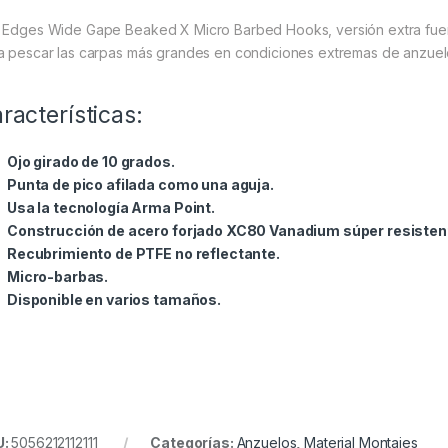
 Edges Wide Gape Beaked X Micro Barbed Hooks, versión extra fuer
a pescar las carpas más grandes en condiciones extremas de anzuelo y
racterísticas:
Ojo girado de 10 grados.
Punta de pico afilada como una aguja.
Usa la tecnología Arma Point.
Construcción de acero forjado XC80 Vanadium súper resistent
Recubrimiento de PTFE no reflectante.
Micro-barbas.
Disponible en varios tamaños.
U:
5056212112111
Categorías:
Anzuelos
,
Material Montajes