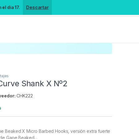
el día 17.
Descartar
tajes
Curve Shank X Nº2
veedor:
CHK222
s
e Beaked X Micro Barbed Hooks, versión extra fuerte
Wide Gape Beaked…