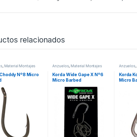
uctos relacionados
os
,
Material Montajes
Anzuelos
,
Material Montajes
Anzuelos
 Choddy Nº8 Micro
Korda Wide Gape X Nº6
Korda K
d
Micro Barbed
Micro B