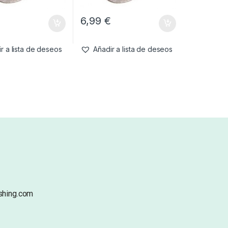
€
6,99
€
r a lista de deseos
Añadir a lista de deseos
shing.com