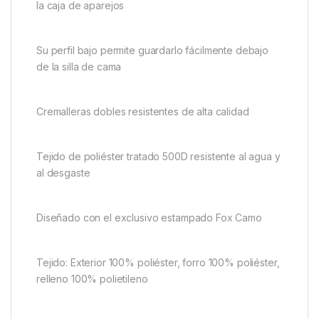
dos bolsillos externos más pequeños, todos ellos
perfectos para guardar una gran variedad de
accesorios
Dos correas desmontables permiten sujetar una silla
y/o una esterilla de desenganche a la Ruckall para
llevarla con las manos libres
Bolsillo elástico en el interior de la tapa para guardar
la caja de aparejos
Su perfil bajo permite guardarlo fácilmente debajo
de la silla de cama
Cremalleras dobles resistentes de alta calidad