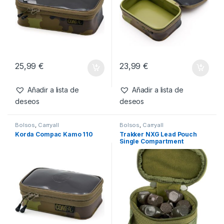
Productos relacionados
Bolsos
,
Carryall
Bolsos
,
Carryall
Korda Compac Kamo 140
Korda Compac Kamo 125
25,99
€
23,99
€
Añadir a lista de
Añadir a lista de
deseos
deseos