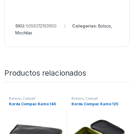
Tejido de poliéster tratado 500D resistente al agua y
al desgaste
Diseñado con el exclusivo estampado Fox Camo
Tejido: Exterior 100% poliéster, forro 100% poliéster,
relleno 100% polietileno
SKU:
5056212193950
Categorías:
Bolsos
,
Mochilas