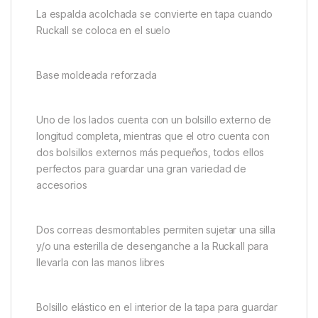
Fox Camolite Ruckall
Diseño exclusivo que combina las ventajas de una
mochila y un bolso de mano en uno
Los tirantes acolchados antideslizantes 3D y la parte
trasera acolchada hacen que Ruckall sea muy
cómoda de llevar
La espalda acolchada se convierte en tapa cuando
Ruckall se coloca en el suelo
Base moldeada reforzada
Uno de los lados cuenta con un bolsillo externo de
longitud completa, mientras que el otro cuenta con