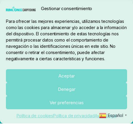
Seguimiento de pedidos
Gestionar consentimiento
Condiciones de compra
Para ofrecer las mejores experiencias, utilizamos tecnologías
como las cookies para almacenar y/o acceder a la información
del dispositivo. El consentimiento de estas tecnologías nos
permitirá procesar datos como el comportamiento de
navegación o las identificaciones únicas en este sitio. No
consentir o retirar el consentimiento, puede afectar
negativamente a ciertas características y funciones.
Sobre nosotros
Aceptar
Denegar
pedidos@elrincondelcarpfishing.com
Añadir al carrito
Ver preferencias
910 824 923
Español
Política de cookies
Política de privacidad
Aviso Legal
▼
Lunes a Viernes de 10:00 a 14:00 horas y 17:00 a
20:00