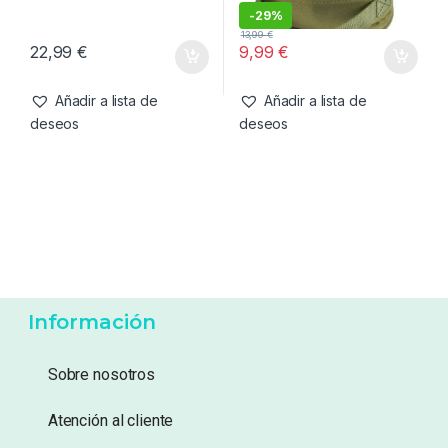
Bolsos
,
Carryall
Bolsos
,
Carryall
Korda Compac Kamo 110
Trakker NXG Lead Pouch
Single Compartment
-
29%
13,99
€
22,99
€
9,99
€
Añadir a lista de
Añadir a lista de
deseos
deseos