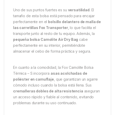
Camo
, ofreciendo estilo, resistencia y la máxima
utilidad en cada salida de pesca.
Gracias a su
interior aislado térmicamente
, tus
cebos, snacks o bebidas se mantendrán frescos
durante más tiempo. Además, el recubrimiento es
muy fácil de limpiar
, lo que asegura un
mantenimiento rápido y sin complicaciones después
de cada jornada.
Uno de sus puntos fuertes es su
versatilidad
. El
tamaño de esta bolsa está pensado para encajar
perfectamente en el
bolsillo delantero de malla de
las carretillas Fox Transporter
, lo que facilita el
transporte junto al resto de tu equipo. Además, la
pequeña bolsa Camolite Air Dry Bag
cabe
perfectamente en su interior, permitiéndote
almacenar el cebo de forma práctica y segura.