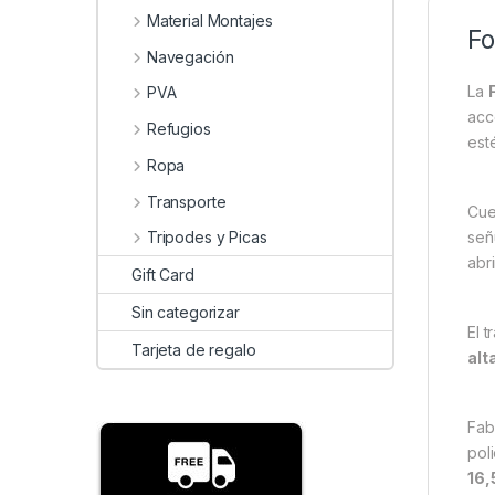
Material Montajes
Fo
Navegación
La
PVA
acc
Refugios
est
Ropa
Transporte
Cue
señ
Tripodes y Picas
abri
Gift Card
Sin categorizar
El 
Tarjeta de regalo
alt
Fab
pol
16,