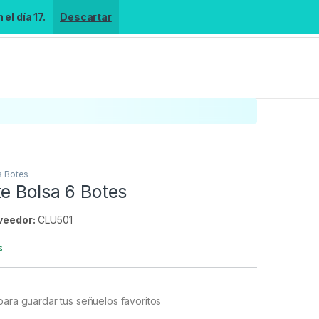
el día 17.
Descartar
 Botes
e Bolsa 6 Botes
veedor:
CLU501
s
para guardar tus señuelos favoritos