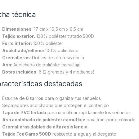
cha técnica
Dimensiones:
17 cm x 16,5 cm x 9,5 cm
Tejido exterior:
100% poliéster tratado 500D
Forro interior:
100% poliéster
Acolchado/relleno:
100% polietileno
Cremalleras:
Dobles de alta resistencia
Asa:
Acolchada de poliéster camuflaje
Botes incluidos:
6 (2 grandes y 4 medianos)
racterísticas destacadas
Estuche de
6 tarros
para organizar tus señuelos
Separadores acolchados que protegen el contenido
Tapa de PVC tintada
para identificar rápidamente los señuelos
Asa acolchada de poliéster camuflaje
para transporte cómodo
Cremalleras dobles de alta resistencia
Tejido Fox Camo 500D
resistente al agua y al desgaste