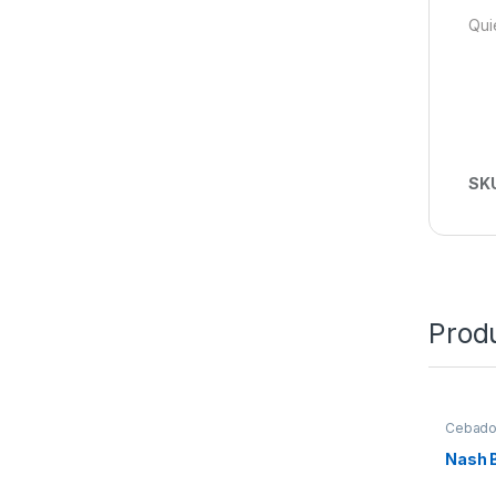
Qui
SK
Prod
Cebad
Nash B