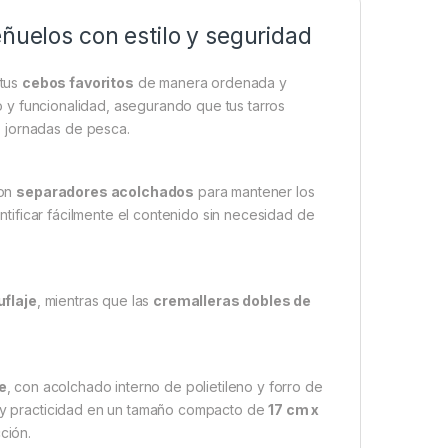
eñuelos con estilo y seguridad
 tus
cebos favoritos
de manera ordenada y
lo y funcionalidad, asegurando que tus tarros
 jornadas de pesca.
con
separadores acolchados
para mantener los
ntificar fácilmente el contenido sin necesidad de
flaje
, mientras que las
cremalleras dobles de
e
, con acolchado interno de polietileno y forro de
ón y practicidad en un tamaño compacto de
17 cm x
cción.