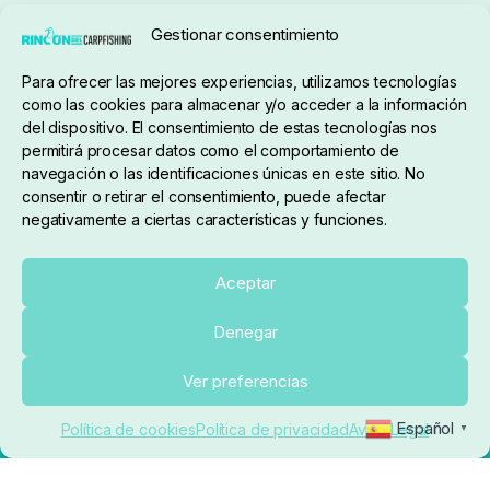
Gestionar consentimiento
Para ofrecer las mejores experiencias, utilizamos tecnologías
pedidos@elrincondelcarpfishing.com
como las cookies para almacenar y/o acceder a la información
del dispositivo. El consentimiento de estas tecnologías nos
910 824 923
permitirá procesar datos como el comportamiento de
navegación o las identificaciones únicas en este sitio. No
Lunes a Viernes de 10:00 a 14:00 horas y 17:00 a
consentir o retirar el consentimiento, puede afectar
negativamente a ciertas características y funciones.
20:00
Paseo de Guadalajara, 36. Local 3. 28702. San
Aceptar
Sebastián De Los Reyes (Madrid)
Denegar
El Rincón del Carpfishing. © 2025. Todos los derechos
Ver preferencias
reservados.
Ecommerce conectado con Kiby ERP
Español
Política de cookies
Política de privacidad
Aviso Legal
▼