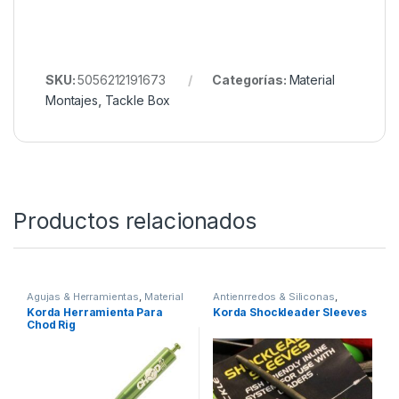
SKU:
5056212191673
Categorías:
Material
Montajes
,
Tackle Box
Productos relacionados
Agujas & Herramientas
,
Material
Antienrredos & Siliconas
,
Montajes
Material Montajes
Korda Herramienta Para
Korda Shockleader Sleeves
Chod Rig