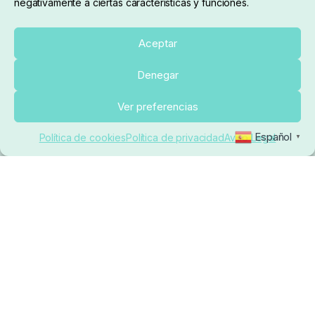
negativamente a ciertas características y funciones.
Sobre nosotros
Aceptar
Denegar
pedidos@elrincondelcarpfishing.com
Ver preferencias
910 824 923
Español
Política de cookies
Política de privacidad
Aviso Legal
▼
Lunes a Viernes de 10:00 a 14:00 horas y 17:00 a
20:00
Paseo de Guadalajara, 36. Local 3. 28702. San
Sebastián De Los Reyes (Madrid)
El Rincón del Carpfishing. © 2025. Todos los derechos
reservados.
Ecommerce conectado con Kiby ERP