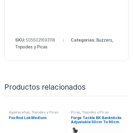
SKU:
5055021693118
Categorías:
Buzzers
,
Tripodes y Picas
Productos relacionados
Agarracañas
,
Tripodes y Picas
Picas
,
Tripodes y Picas
Fox Rod Lok Medium
Forge Tackle BK Banksticks
Adjustable 50cm To 90cm