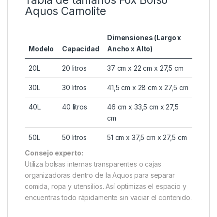
Ideal para pesca, orden y
transporte seguro
Gracias a sus
dimensiones de 37 cm x 22 cm x
27,5 cm
, podrás organizar todo lo necesario para
una jornada completa. Además, su interior liso y
estanco permite una limpieza sencilla tras cada uso.
Tabla de tamaños Fox Bolso
Aquos Camolite
Dimensiones (Largo x
Modelo
Capacidad
Ancho x Alto)
20L
20 litros
37 cm x 22 cm x 27,5 cm
30L
30 litros
41,5 cm x 28 cm x 27,5 cm