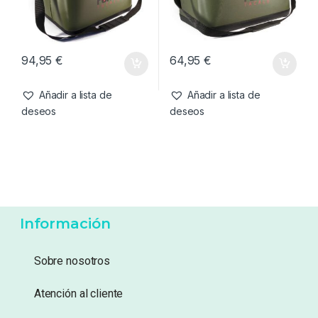
Añadir a lista de
Añadir a lista de
deseos
deseos
Bolsos
,
Carryall
Bolsos
,
Carryall
Forge Tackle All In One Bag
Forge Tackle Table Top Bag
XL
94,95
€
64,95
€
Añadir a lista de
Añadir a lista de
deseos
deseos