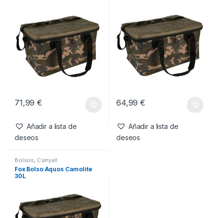
También te recomendamos…
Bolsos
,
Carryall
Bolsos
,
Carryall
Fox Bolso Aquos Camolite
Fox Bolso Aquos Camolite
50L
40L