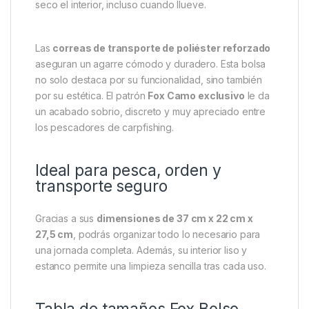
terrenos húmedos y embarrados.
Diseño inteligente para pescadores exigentes.
Las
cremalleras de 10 mm de alta calidad
permiten un cierre suave, incluso con las manos
mojadas. Por otro lado, los
tiradores ergonómicos
facilitan el acceso rápido al contenido. Además, las
tapas moldeadas color caqui
ayudan a mantener
seco el interior, incluso cuando llueve.
Las
correas de transporte de poliéster reforzado
aseguran un agarre cómodo y duradero. Esta bolsa
no solo destaca por su funcionalidad, sino también
por su estética. El patrón
Fox Camo exclusivo
le da
un acabado sobrio, discreto y muy apreciado entre
los pescadores de carpfishing.