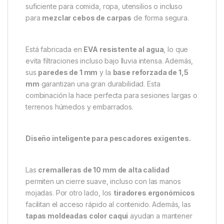
Fox Bolso Aquos Camolite 20L:
resistencia total y capacidad
para el pescador moderno
La
Fox Bolso Aquos Camolite 20L
es una bolsa
versátil, impermeable y altamente resistente. Ha sido
diseñada para pescadores que buscan transportar y
proteger su equipo en condiciones exigentes. Con
una capacidad de 20 litros
, ofrece espacio
suficiente para comida, ropa, utensilios o incluso
para
mezclar cebos de carpas
de forma segura.
Está fabricada en
EVA resistente al agua
, lo que
evita filtraciones incluso bajo lluvia intensa. Además,
sus
paredes de 1 mm
y la
base reforzada de 1,5
mm
garantizan una gran durabilidad. Esta
combinación la hace perfecta para sesiones largas o