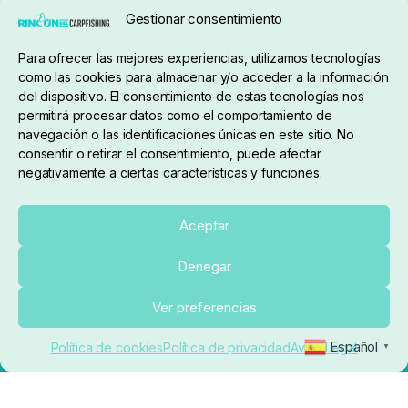
Seguimiento de pedidos
Gestionar consentimiento
Condiciones de compra
Para ofrecer las mejores experiencias, utilizamos tecnologías
como las cookies para almacenar y/o acceder a la información
del dispositivo. El consentimiento de estas tecnologías nos
permitirá procesar datos como el comportamiento de
navegación o las identificaciones únicas en este sitio. No
consentir o retirar el consentimiento, puede afectar
negativamente a ciertas características y funciones.
Sobre nosotros
Aceptar
Denegar
pedidos@elrincondelcarpfishing.com
Añadir al carrito
Ver preferencias
910 824 923
Español
Política de cookies
Política de privacidad
Aviso Legal
▼
Lunes a Viernes de 10:00 a 14:00 horas y 17:00 a
20:00