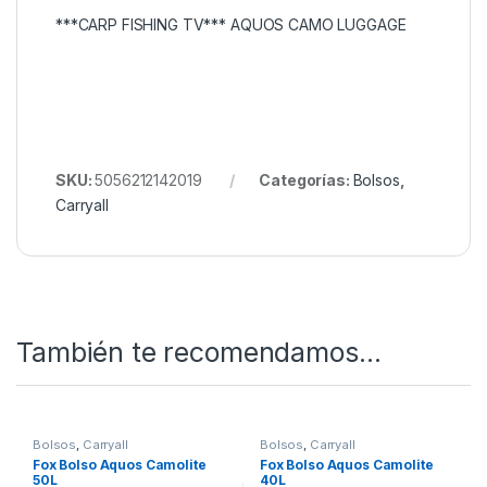
40L
40 litros
46 cm x 33,5 cm x 27,5
cm
50L
50 litros
51 cm x 37,5 cm x 27,5 cm
Consejo experto:
Utiliza bolsas internas transparentes o cajas
organizadoras dentro de la Aquos para separar
comida, ropa y utensilios. Así optimizas el espacio y
encuentras todo rápidamente sin vaciar el contenido.
***CARP FISHING TV*** AQUOS CAMO LUGGAGE
SKU:
5056212142019
Categorías:
Bolsos
,
Carryall