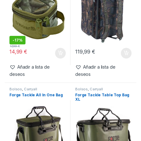
Productos relacionados
Bolsos
,
Carryall
Bolsos
,
Mochilas
Trakker NXG Bitz Pouch
Fox Camolite Ruckall
Small
-
17%
17,99
€
14,99
€
119,99
€