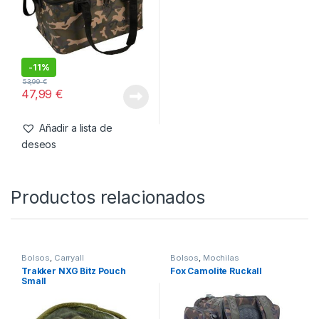
71,99
€
64,99
€
Añadir a lista de
Añadir a lista de
deseos
deseos
Bolsos
,
Carryall
Fox Bolso Aquos Camolite
30L
-
11%
53,99
€
47,99
€
Añadir a lista de
deseos