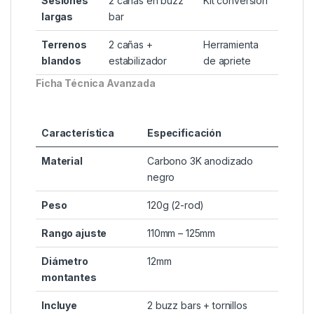
Configuraciones Recomendadas por Expertos
Accesorios
Escenario
Setup Ideal
Clave
Pesca
1 caña + montante
Estabilizador
móvil
individual
Sesiones
2 cañas en buzz
Kit conversión
largas
bar
Terrenos
2 cañas +
Herramienta
blandos
estabilizador
de apriete
Ficha Técnica Avanzada
Característica
Especificación