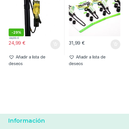
19,99
€
23,99
€
Añadir a lista de
Añadir a lista de
deseos
deseos
Alarmas y Tensores
,
Tensores
Alarmas y Tensores
,
Tensores
Delkim Nitelite Pro
Korda Tensor Blanco-M
illuminating (Yellow)
-
29%
34,99
€
24,99
€
31,99
€
Añadir a lista de
Añadir a lista de