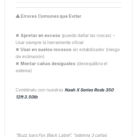
Material
Carbono 3K anodizado
negro
Peso
120g (2-rod)
Rango ajuste
110mm – 125mm
Diámetro
12mm
montantes
Incluye
2 buzz bars + tornillos
⚠ Errores Comunes que Evitar
✖
Apretar en exceso
(puede dañar las roscas) –
Usar siempre la herramienta oficial
✖
Usar en suelos rocosos
sin estabilizador (riesgo
de inclinación)