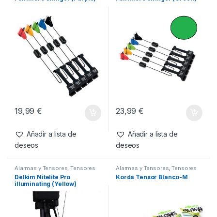
Productos relacionados
Alarmas y Tensores
,
Tensores
Alarmas y Tensores
,
Tensores
Fox Micro swinger (Purple)
Fox Micro swinger (Green)