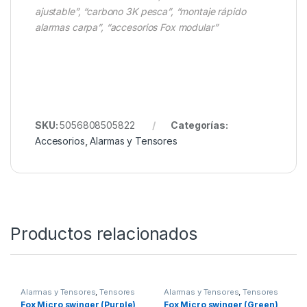
✖
Montar cañas desiguales
(desequilibra el
sistema)
Combínalo con nuestras
Nash X Series Rods 350
12ft 3.50lb
“Buzz bars Fox Black Label”, “sistema 3 cañas
ajustable”, “carbono 3K pesca”, “montaje rápido
alarmas carpa”, “accesorios Fox modular”
SKU:
5056808505822
Categorías:
Accesorios
,
Alarmas y Tensores