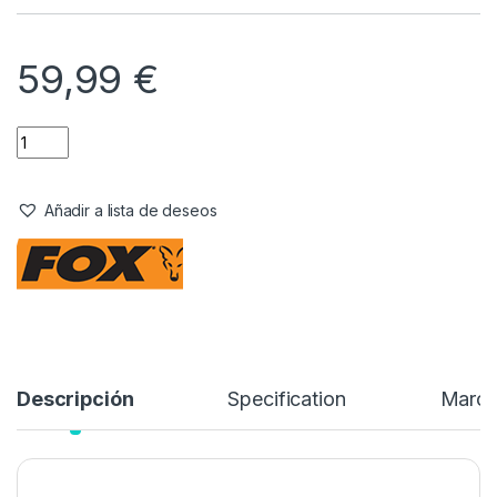
Accesorios
,
Alarmas y Tensores
Fox Black Label Carbon Adjustable
2 Rod Buzz Bars (110mm – 125mm)
Referencia del Proveedor:
CBB043
Stock:
2 disponibles
59,99
€
Añadir a lista de deseos