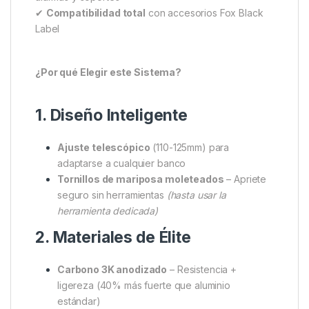
que volver a alinear las alarmas y los respaldos.
Revolución en la Organización
de Equipos
Sistema
ultraligero de carbono 3K
que combina:
✔
Montaje rápido
– Transición instantánea entre 1, 2
o 3 cañas
✔
Precisión milimétrica
– Alineación perfecta de
alarmas y soportes
✔
Compatibilidad total
con accesorios Fox Black
Label
¿Por qué Elegir este Sistema?
1. Diseño Inteligente