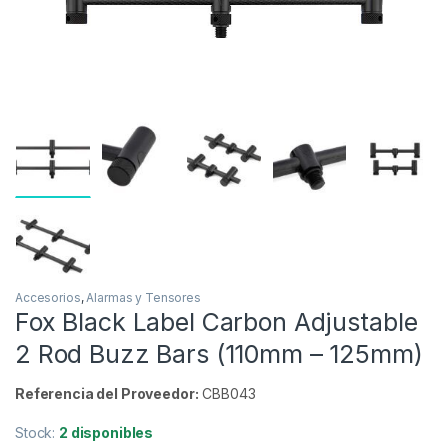
Inicio
Carpfishing
Alarmas y Tensores
Acceso