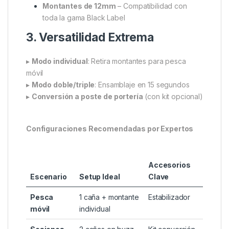
Ajuste telescópico
(110-125mm) para
adaptarse a cualquier banco
Tornillos de mariposa moleteados
– Apriete
seguro sin herramientas
(hasta usar la
herramienta dedicada)
2. Materiales de Élite
Carbono 3K anodizado
– Resistencia +
ligereza (40% más fuerte que aluminio
estándar)
Montantes de 12mm
– Compatibilidad con
toda la gama Black Label
3. Versatilidad Extrema
▸
Modo individual
: Retira montantes para pesca
móvil
▸
Modo doble/triple
: Ensamblaje en 15 segundos
▸
Conversión a poste de portería
(con kit opcional)