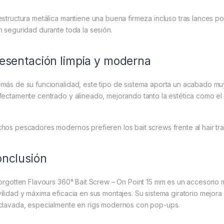
estructura metálica mantiene una buena firmeza incluso tras lances 
n seguridad durante toda la sesión.
esentación limpia y moderna
más de su funcionalidad, este tipo de sistema aporta un acabado muy
fectamente centrado y alineado, mejorando tanto la estética como el
hos pescadores modernos prefieren los bait screws frente al hair trad
nclusión
Forgotten Flavours 360° Bait Screw – On Point 15 mm es un accesorio
ilidad y máxima eficacia en sus montajes. Su sistema giratorio mejora
clavada, especialmente en rigs modernos con pop-ups.