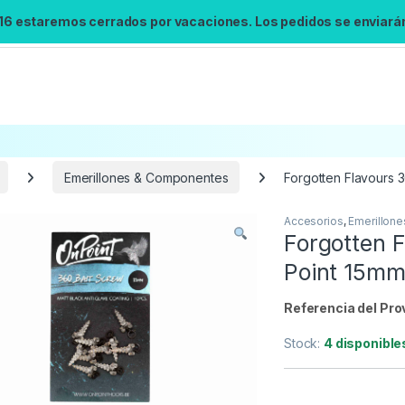
 16 estaremos cerrados por vacaciones. Los pedidos se enviarán 
Emerillones & Componentes
Forgotten Flavours 
Accesorios
,
Emerillon
Búsqueda no disponible
Forgotten F
No se pudo cargar el widget de búsqueda.
Point 15m
Inténtalo de nuevo.
Referencia del Pro
Reintentar
Stock:
4 disponible