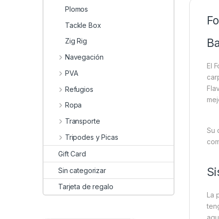
Plomos
Fo
Tackle Box
Ba
Zig Rig
Navegación
El 
PVA
car
Fla
Refugios
mej
Ropa
Transporte
Su 
Tripodes y Picas
com
Gift Card
Si
Sin categorizar
Tarjeta de regalo
La 
ten
agu