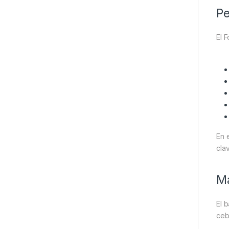
Pe
El 
En 
cla
Ma
El 
ceb