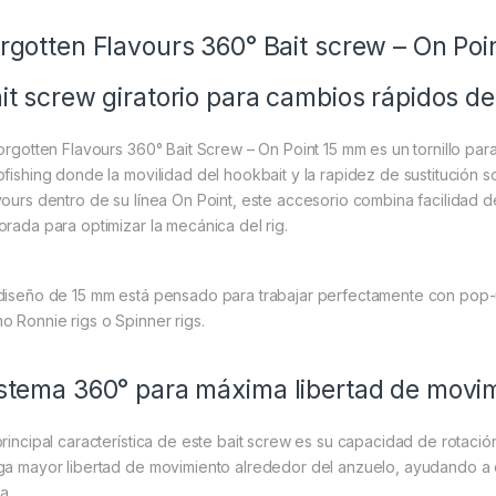
rgotten Flavours 360° Bait screw – On Po
it screw giratorio para cambios rápidos d
Forgotten Flavours 360° Bait Screw – On Point 15 mm es un tornillo 
pfishing donde la movilidad del hookbait y la rapidez de sustitución
vours dentro de su línea On Point, este accesorio combina facilidad d
orada para optimizar la mecánica del rig.
diseño de 15 mm está pensado para trabajar perfectamente con pop-ups
o Ronnie rigs o Spinner rigs.
stema 360° para máxima libertad de movi
principal característica de este bait screw es su capacidad de rotaci
ga mayor libertad de movimiento alrededor del anzuelo, ayudando a 
a.