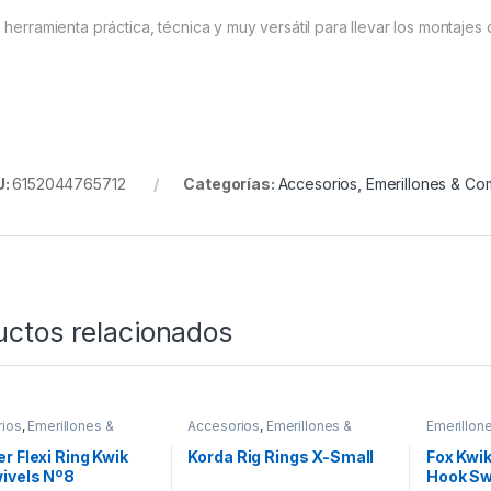
 herramienta práctica, técnica y muy versátil para llevar los montajes 
U:
6152044765712
Categorías:
Accesorios
,
Emerillones & C
uctos relacionados
ios
,
Emerillones &
Accesorios
,
Emerillones &
Emerillo
entes
,
Material
Componentes
,
Material
Material 
es
Montajes
r Flexi Ring Kwik
Korda Rig Rings X-Small
Fox Kwi
ivels Nº8
Hook Swi