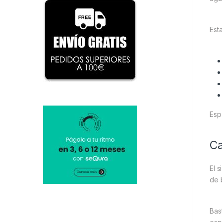
Est
Esp
Ca
El 
de b
Bas