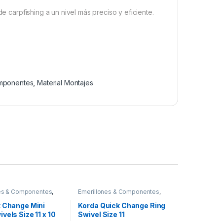
de carpfishing a un nivel más preciso y eficiente.
omponentes
,
Material Montajes
nes & Componentes
,
Emerillones & Componentes
,
Montajes
Material Montajes
k Change Mini
Korda Quick Change Ring
vels Size 11 x 10
Swivel Size 11