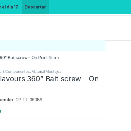
el día 17.
Descartar
360° Bait screw – On Point 15mm
es & Componentes
,
Material Montajes
lavours 360° Bait screw – On
m
veedor:
OP-TT-360BS
s