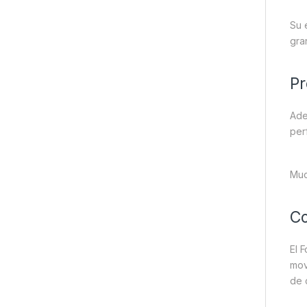
Su 
gra
Pr
Ade
per
Muc
Co
El 
mov
de 