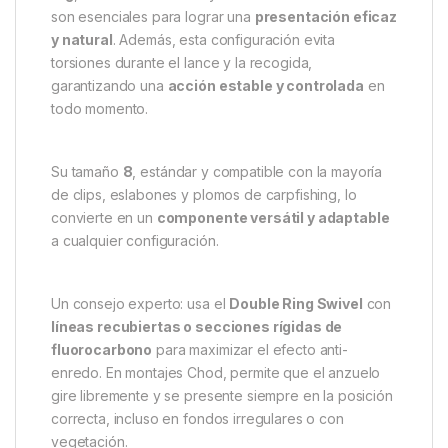
El
Forge Swivel With Double Ring Size 8
ha sido
concebido para
maximizar la libertad de
movimiento
del montaje, eliminando fricciones
innecesarias y mejorando la conexión entre los
distintos componentes del bajo de línea.
La
doble anilla
permite una articulación perfecta,
ideal para montajes
helicóptero
,
Chod Rig
o
Combi
Rig
, donde la movilidad y la alineación del anzuelo
son esenciales para lograr una
presentación eficaz
y natural
. Además, esta configuración evita
torsiones durante el lance y la recogida,
garantizando una
acción estable y controlada
en
todo momento.
Su tamaño
8
, estándar y compatible con la mayoría
de clips, eslabones y plomos de carpfishing, lo