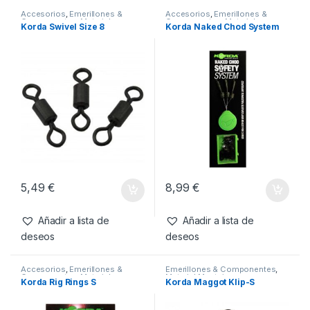
SKU:
3830071841243
Categorías:
Emerillones & Componentes
,
Material Montajes
Productos relacionados
Accesorios
,
Emerillones &
Accesorios
,
Emerillones &
Componentes
,
Material
Componentes
,
Material
Korda Swivel Size 8
Korda Naked Chod System
Montajes
Montajes