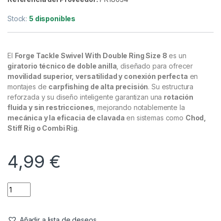
Emerillones & Componentes
,
Material Montajes
Forge Tackle Swivel With Double
Ring Size 8-15 unidades
Referencia del Proveedor:
PR18034
Stock:
5 disponibles
El
Forge Tackle Swivel With Double Ring Size 8
es un
giratorio técnico de doble anilla
, diseñado para ofrecer
movilidad superior, versatilidad y conexión perfecta
en
montajes de
carpfishing de alta precisión
. Su estructura
reforzada y su diseño inteligente garantizan una
rotación