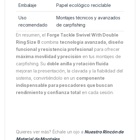
Giro
360°, rotación libre
Compatibilidad
Chod Rig, Stiff Rig, Combi Rig,
montajes helicóptero
Función
Mejora la mecánica y la libertad
de movimiento
Cantidad por
15 unidades
paquete
Embalaje
Papel ecológico reciclable
Uso
Montajes técnicos y avanzados
recomendado
de carpfishing
En resumen, el
Forge Tackle Swivel With Double
Ring Size 8
combina
tecnología avanzada, diseño
funcional y resistencia profesional
para ofrecer
máxima movilidad y precisión
en tus montajes de
carpfishing. Su
doble anilla y rotación fluida