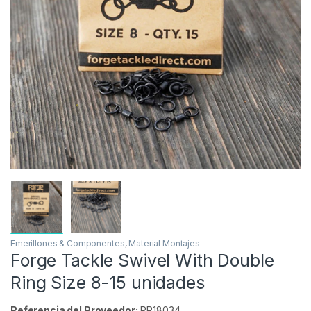
Inicio
Carpfishing
Material Montajes
Emerillo