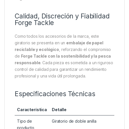
convierte en un
componente versátil y adaptable
a cualquier configuración.
Un consejo experto: usa el
Double Ring Swivel
con
líneas recubiertas o secciones rígidas de
fluorocarbono
para maximizar el efecto anti-
enredo. En montajes Chod, permite que el anzuelo
gire libremente y se presente siempre en la posición
correcta, incluso en fondos irregulares o con
vegetación.
Calidad, Discreción y Fiabilidad
Forge Tackle
Como todos los accesorios de la marca, este
giratorio se presenta en un
embalaje de papel
reciclable y ecológico
, reforzando el compromiso
de
Forge Tackle con la sostenibilidad y la pesca