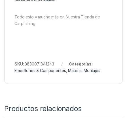
mejoran la presentación, la clavada y la fiabilidad del
sistema, convirtiéndolo en un
componente
indispensable para pescadores que buscan
rendimiento y confianza total
en cada sesión.
Quieres ver más? Échale un ojo a
Nuestro Rincón de
Material de Montajes.
Todo esto y mucho más en Nuestra Tienda de
Carpfishing