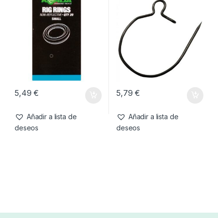
5,49
€
8,99
€
Añadir a lista de
Añadir a lista de
deseos
deseos
Accesorios
,
Emerillones &
Emerillones & Componentes
,
Componentes
,
Material
Material Montajes
Korda Rig Rings S
Korda Maggot Klip-S
Montajes
5,49
€
5,79
€