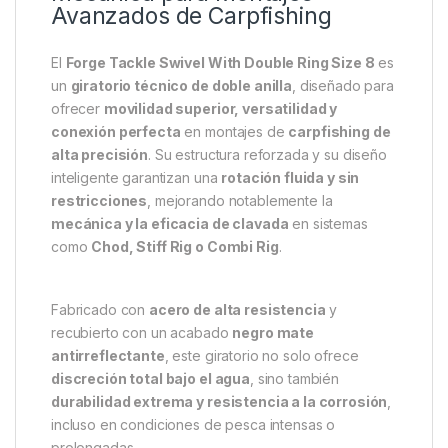
Descripción
Specification
Marc
Forge Tackle Swivel With
Double Ring Size 8: Máxima
Flexibilidad y Eficiencia
Mecánica para Montajes
Avanzados de Carpfishing
El
Forge Tackle Swivel With Double Ring Size 8
es
un
giratorio técnico de doble anilla
, diseñado para
ofrecer
movilidad superior, versatilidad y
conexión perfecta
en montajes de
carpfishing de
alta precisión
. Su estructura reforzada y su diseño
inteligente garantizan una
rotación fluida y sin
restricciones
, mejorando notablemente la