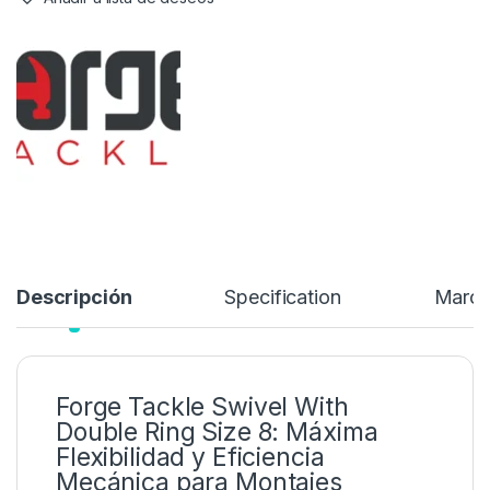
fluida y sin restricciones
, mejorando notablemente la
mecánica y la eficacia de clavada
en sistemas como
Chod,
Stiff Rig o Combi Rig
.
4,99
€
Añadir a lista de deseos