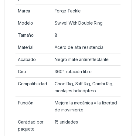
responsable
. Cada pieza es sometida a un riguroso
control de calidad para garantizar un rendimiento
profesional y una vida útil prolongada.
Especificaciones Técnicas
Característica
Detalle
Tipo de
Giratorio de doble anilla
producto
Marca
Forge Tackle
Modelo
Swivel With Double Ring
Tamaño
8
Material
Acero de alta resistencia
Acabado
Negro mate antirreflectante