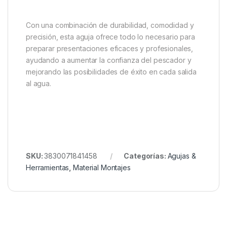
para la pesca moderna
La
Forge Tackle Stringer Lip Needle
es una
herramienta práctica, resistente y versátil que no
debería faltar en la caja de aparejos de ningún
pescador. Su capacidad para facilitar la preparación
de stringers de PVA, boilies y otros cebos la
convierte en una opción ideal para quienes buscan
optimizar sus montajes y ahorrar tiempo durante sus
jornadas de pesca.
Con una combinación de durabilidad, comodidad y
precisión, esta aguja ofrece todo lo necesario para
preparar presentaciones eficaces y profesionales,
ayudando a aumentar la confianza del pescador y
mejorando las posibilidades de éxito en cada salida
al agua.