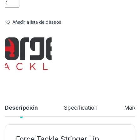
Agujas & Herramientas
,
Material Montajes
Forge Tackle Stringer Lip Needle
Referencia del Proveedor:
PR18054
Stock:
6 disponibles
3,99
€
4,39
€
Añadir a lista de deseos