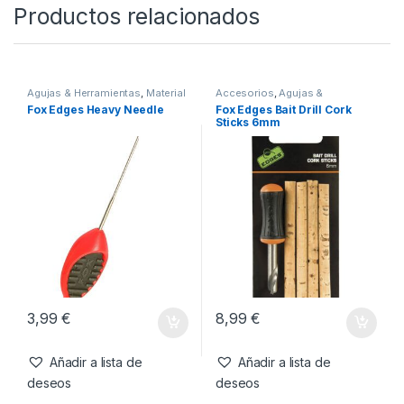
SKU:
3830071841458
Categorías:
Agujas &
Herramientas
,
Material Montajes
Productos relacionados
Agujas & Herramientas
,
Material
Accesorios
,
Agujas &
Montajes
Herramientas
,
Material Montajes
Fox Edges Heavy Needle
Fox Edges Bait Drill Cork
Sticks 6mm