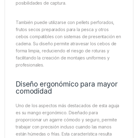
Ideal para boilies, pellets y
stringers de PVA
La Forge Tackle Stringer Lip Needle ha sido
diseñada para trabajar con una amplia variedad de
cebos. Es especialmente útil para ensartar boilies en
stringers de PVA, una técnica muy popular entre los
pescadores de carpas que buscan concentrar
alimento alrededor del anzuelo y aumentar las
posibilidades de captura.
También puede utilizarse con pellets perforados,
frutos secos preparados para la pesca y otros
cebos compatibles con sistemas de presentación en
cadena. Su diseño permite atravesar los cebos de
forma limpia, reduciendo el riesgo de roturas y
facilitando la creación de montajes uniformes y