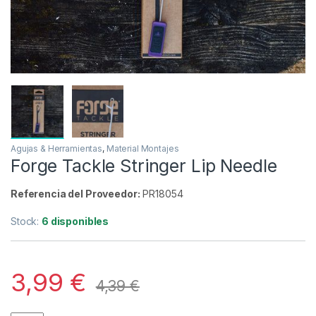
Inicio
Carpfishing
Material Montajes
Agujas &
-
9%