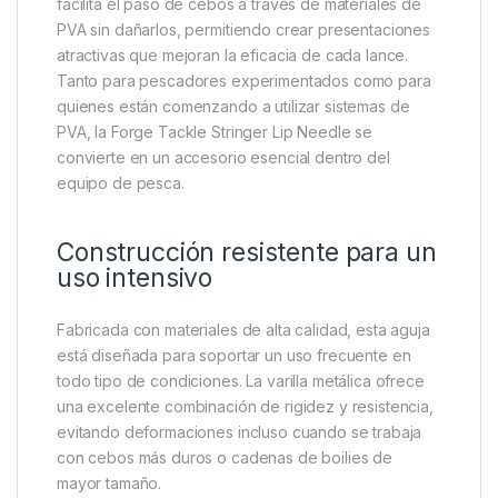
montajes. Diseñada específicamente para trabajar
con stringers de PVA, cebos y diferentes
presentaciones utilizadas en la pesca moderna de
carpas y especies de agua dulce, esta aguja permite
realizar montajes limpios y eficientes con un mínimo
esfuerzo.
Gracias a su construcción robusta y a su diseño
cuidadosamente desarrollado, esta herramienta
facilita el paso de cebos a través de materiales de
PVA sin dañarlos, permitiendo crear presentaciones
atractivas que mejoran la eficacia de cada lance.
Tanto para pescadores experimentados como para
quienes están comenzando a utilizar sistemas de
PVA, la Forge Tackle Stringer Lip Needle se
convierte en un accesorio esencial dentro del
equipo de pesca.