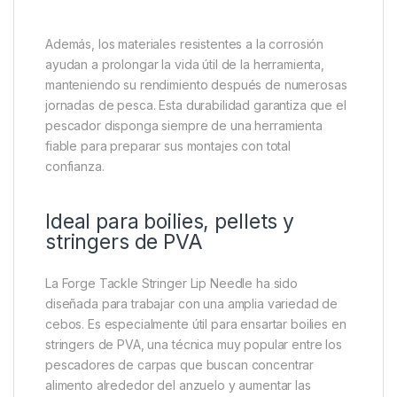
Construcción resistente para un
uso intensivo
Fabricada con materiales de alta calidad, esta aguja
está diseñada para soportar un uso frecuente en
todo tipo de condiciones. La varilla metálica ofrece
una excelente combinación de rigidez y resistencia,
evitando deformaciones incluso cuando se trabaja
con cebos más duros o cadenas de boilies de
mayor tamaño.
Además, los materiales resistentes a la corrosión
ayudan a prolongar la vida útil de la herramienta,
manteniendo su rendimiento después de numerosas
jornadas de pesca. Esta durabilidad garantiza que el
pescador disponga siempre de una herramienta
fiable para preparar sus montajes con total
confianza.