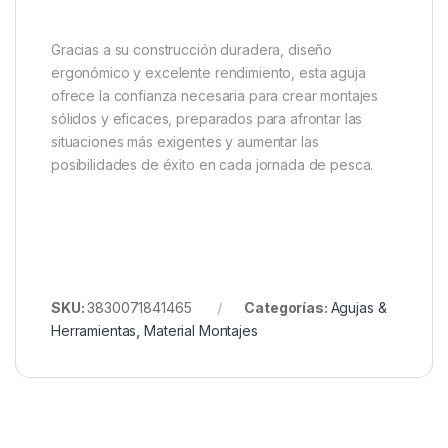
para la pesca técnica
La
Forge Tackle Splicing Lip Needle
combina
resistencia, precisión y facilidad de uso en una
herramienta compacta y altamente funcional.
Diseñada para simplificar los trabajos de empalme y
mejorar la calidad de los montajes, se convierte en
una pieza esencial dentro del equipo de cualquier
pescador que valore la elaboración cuidadosa de
sus aparejos.
Gracias a su construcción duradera, diseño
ergonómico y excelente rendimiento, esta aguja
ofrece la confianza necesaria para crear montajes
sólidos y eficaces, preparados para afrontar las
situaciones más exigentes y aumentar las
posibilidades de éxito en cada jornada de pesca.