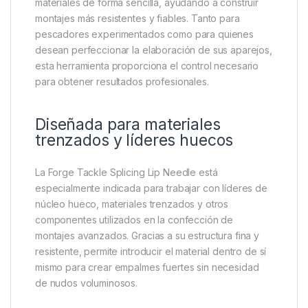
herramienta indispensable para pescadores que
fabrican sus propios líderes, montajes y sistemas
terminales. Diseñada específicamente para trabajar
con materiales huecos y trenzados utilizados en la
pesca moderna de carpas y otras especies, esta
aguja facilita la creación de empalmes limpios,
seguros y duraderos.
Su diseño especializado permite insertar y manipular
materiales de forma sencilla, ayudando a construir
montajes más resistentes y fiables. Tanto para
pescadores experimentados como para quienes
desean perfeccionar la elaboración de sus aparejos,
esta herramienta proporciona el control necesario
para obtener resultados profesionales.
Diseñada para materiales
trenzados y líderes huecos