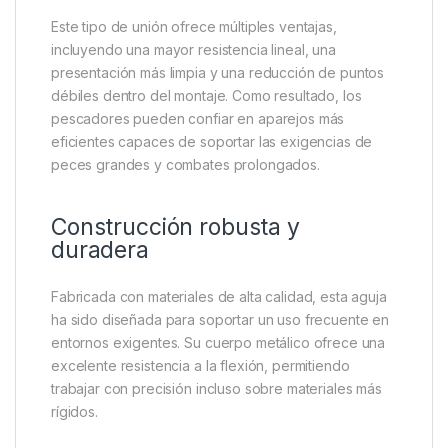
La Forge Tackle Splicing Lip Needle está
especialmente indicada para trabajar con líderes de
núcleo hueco, materiales trenzados y otros
componentes utilizados en la confección de
montajes avanzados. Gracias a su estructura fina y
resistente, permite introducir el material dentro de sí
mismo para crear empalmes fuertes sin necesidad
de nudos voluminosos.
Este tipo de unión ofrece múltiples ventajas,
incluyendo una mayor resistencia lineal, una
presentación más limpia y una reducción de puntos
débiles dentro del montaje. Como resultado, los
pescadores pueden confiar en aparejos más
eficientes capaces de soportar las exigencias de
peces grandes y combates prolongados.