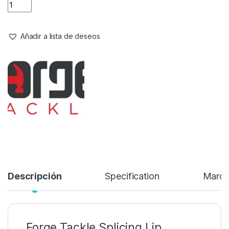
Agujas & Herramientas
,
Material Montajes
Forge Tackle Splicing Lip Needle
Referencia del Proveedor:
PR18055
Stock:
4 disponibles
3,99
€
4,39
€
Añadir a lista de deseos