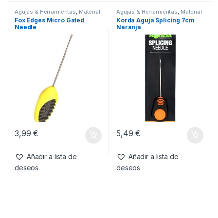
3,99
€
20,99
€
Añadir a lista de
Añadir a lista de
deseos
deseos
Agujas & Herramientas
,
Material
Agujas & Herramientas
,
Material
Montajes
Montajes
Fox Edges Micro Gated
Korda Aguja Splicing 7cm
Needle
Naranja