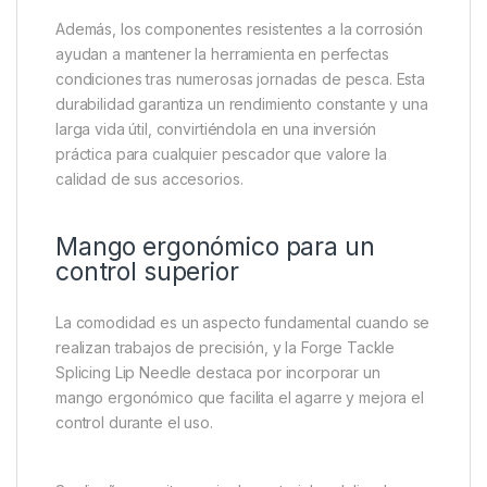
Construcción robusta y
duradera
Fabricada con materiales de alta calidad, esta aguja
ha sido diseñada para soportar un uso frecuente en
entornos exigentes. Su cuerpo metálico ofrece una
excelente resistencia a la flexión, permitiendo
trabajar con precisión incluso sobre materiales más
rígidos.
Además, los componentes resistentes a la corrosión
ayudan a mantener la herramienta en perfectas
condiciones tras numerosas jornadas de pesca. Esta
durabilidad garantiza un rendimiento constante y una
larga vida útil, convirtiéndola en una inversión
práctica para cualquier pescador que valore la
calidad de sus accesorios.