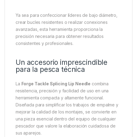
Ideal para pescadores que
fabrican sus propios montajes
La Forge Tackle Splicing Lip Needle es
especialmente útil para quienes prefieren crear y
personalizar sus propios sistemas terminales. Su
capacidad para realizar empalmes precisos y fiables
permite adaptar los montajes a diferentes escenarios
de pesca, ofreciendo una mayor flexibilidad y
control sobre la configuración final.
Ya sea para confeccionar líderes de bajo diámetro,
crear bucles resistentes o realizar conexiones
avanzadas, esta herramienta proporciona la
precisión necesaria para obtener resultados
consistentes y profesionales.
Un accesorio imprescindible