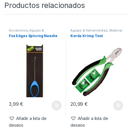
SKU:
3830071841465
Categorías:
Agujas &
Herramientas
,
Material Montajes
Productos relacionados
Accesorios
,
Agujas &
Agujas & Herramientas
,
Material
Herramientas
,
Material Montajes
Montajes
Fox Edges Splicing Needle
Korda Krimp Tool