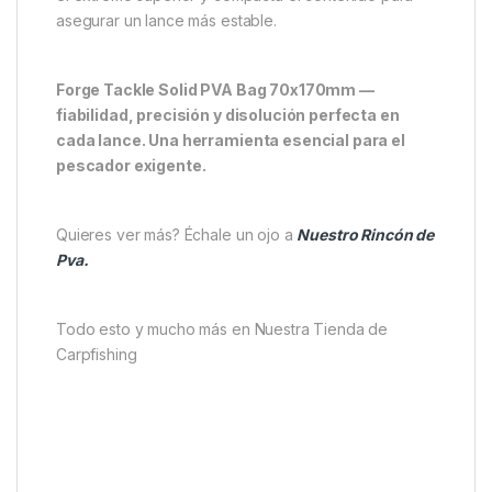
humedecido, ofreciendo un resultado óptimo en
cada lanzamiento.
Consejos de uso
Para obtener mejores resultados,
llena las bolsas
con una mezcla equilibrada
de pellets y partículas,
añadiendo si lo deseas un líquido compatible con
PVA para aumentar la atracción. Sella correctamente
el extremo superior y compacta el contenido para
asegurar un lance más estable.
Forge Tackle Solid PVA Bag 70x170mm —
fiabilidad, precisión y disolución perfecta en
cada lance. Una herramienta esencial para el
pescador exigente.