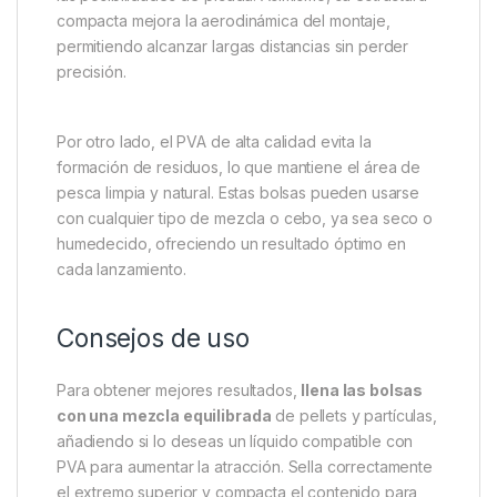
pellets, partículas o micro boilies.
Aptas para todas las estaciones
,
manteniendo una disolución constante.
Rendimiento y ventajas
Las
Forge Tackle Solid PVA Bag 70x170mm
destacan por su versatilidad y eficacia en cualquier
entorno. Al disolverse, crean una nube de partículas
que atrae a los peces hacia el anzuelo, maximizando
las posibilidades de picada. Asimismo, su estructura
compacta mejora la aerodinámica del montaje,
permitiendo alcanzar largas distancias sin perder
precisión.
Por otro lado, el PVA de alta calidad evita la
formación de residuos, lo que mantiene el área de
pesca limpia y natural. Estas bolsas pueden usarse
con cualquier tipo de mezcla o cebo, ya sea seco o