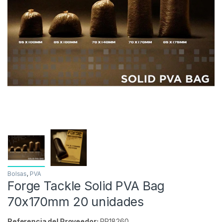
Inicio
Carpfishing
PVA
Bolsas
Forge Ta
Agotado