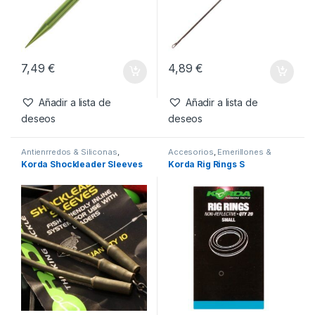
Productos relacionados
Agujas & Herramientas
,
Material
Agujas & Herramientas
,
Material
Montajes
Montajes
Korda Herramienta Para
Korda Aguja Heavy Latch
Chod Rig
Stik 12cm Rojo
7,49
€
4,89
€
Añadir a lista de
Añadir a lista de
deseos
deseos