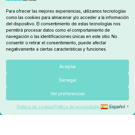
Condiciones de compra
Para ofrecer las mejores experiencias, utilizamos tecnologías
como las cookies para almacenar y/o acceder a la información
del dispositivo. El consentimiento de estas tecnologías nos
permitirá procesar datos como el comportamiento de
navegación o las identificaciones únicas en este sitio. No
consentir o retirar el consentimiento, puede afectar
negativamente a ciertas características y funciones.
Sobre nosotros
Aceptar
Denegar
pedidos@elrincondelcarpfishing.com
Añadir al carrito
Ver preferencias
910 824 923
Español
Política de cookies
Política de privacidad
Aviso Legal
▼
Lunes a Viernes de 10:00 a 14:00 horas y 17:00 a
20:00