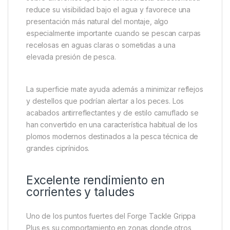
pesados son especialmente valorados en montajes
de carpfishing por su capacidad para transmitir
rápidamente todo su peso al sistema de clavado.
Acabado Green Black para una
presentación discreta
El acabado
Green Black
combina tonalidades
oscuras y verdes que ayudan a camuflar el plomo
sobre diferentes tipos de fondos. Esta característica
reduce su visibilidad bajo el agua y favorece una
presentación más natural del montaje, algo
especialmente importante cuando se pescan carpas
recelosas en aguas claras o sometidas a una
elevada presión de pesca.
La superficie mate ayuda además a minimizar reflejos
y destellos que podrían alertar a los peces. Los