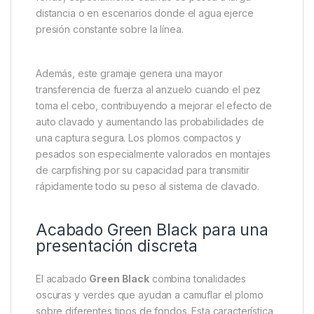
Peso de 4.0oz para una mayor
capacidad de sujeción
Con un peso de
4.0oz (113g)
, este modelo ofrece
una excelente combinación entre potencia de lance,
estabilidad y capacidad de auto clavado. El peso
adicional respecto a versiones más ligeras permite
que el plomo permanezca mejor asentado sobre el
fondo, especialmente cuando se pesca a larga
distancia o en escenarios donde el agua ejerce
presión constante sobre la línea.
Además, este gramaje genera una mayor
transferencia de fuerza al anzuelo cuando el pez
toma el cebo, contribuyendo a mejorar el efecto de
auto clavado y aumentando las probabilidades de
una captura segura. Los plomos compactos y