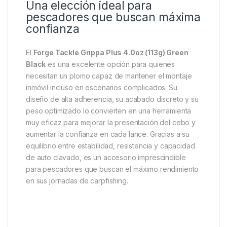
Su diseño compacto también favorece una buena
aerodinámica durante el lanzamiento, permitiendo
alcanzar distancias considerables con una
trayectoria estable y controlada. Características
similares en plomos de agarre de 113 gramos
demuestran la eficacia de este tipo de formatos para
pesca a distancia y fondos complejos.
Una elección ideal para
pescadores que buscan máxima
confianza
El
Forge Tackle Grippa Plus 4.0oz (113g) Green
Black
es una excelente opción para quienes
necesitan un plomo capaz de mantener el montaje
inmóvil incluso en escenarios complicados. Su
diseño de alta adherencia, su acabado discreto y su