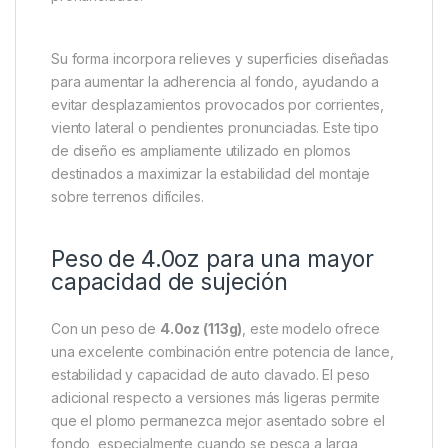
El
Forge Tackle Grippa Plus 4.0oz (113g) Green
Black
es un plomo especialmente desarrollado para
pescadores que necesitan mantener sus montajes
firmemente posicionados incluso en las condiciones
más exigentes. Gracias a su diseño tipo Grippa y a su
peso de
113 gramos
, ofrece una capacidad de
agarre superior sobre el lecho del agua,
convirtiéndose en una opción ideal para la pesca de
carpas en ríos, embalses y lagos con desniveles
pronunciados.
Su forma incorpora relieves y superficies diseñadas
para aumentar la adherencia al fondo, ayudando a
evitar desplazamientos provocados por corrientes,
viento lateral o pendientes pronunciadas. Este tipo
de diseño es ampliamente utilizado en plomos
destinados a maximizar la estabilidad del montaje
sobre terrenos difíciles.