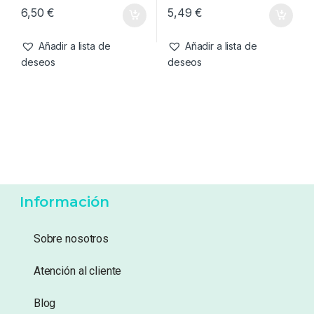
Antienrredos & Siliconas
,
Accesorios
,
Emerillones &
Material Montajes
Componentes
,
Material
Korda Shockleader Sleeves
Korda Rig Rings S
Montajes
6,50
€
5,49
€
Añadir a lista de
Añadir a lista de
deseos
deseos