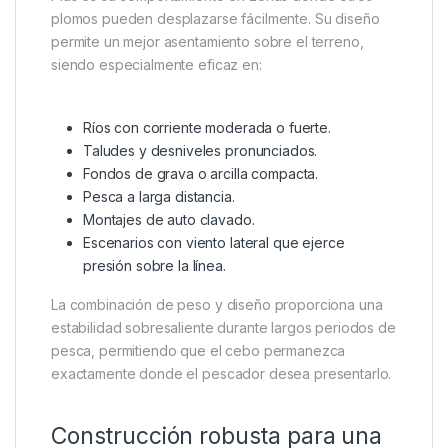
acabados antirreflectantes y de estilo camuflado se
han convertido en una característica habitual de los
plomos modernos destinados a la pesca técnica de
grandes ciprínidos.
Excelente rendimiento en
corrientes y taludes
Uno de los puntos fuertes del Forge Tackle Grippa
Plus es su comportamiento en zonas donde otros
plomos pueden desplazarse fácilmente. Su diseño
permite un mejor asentamiento sobre el terreno,
siendo especialmente eficaz en:
Ríos con corriente moderada o fuerte.
Taludes y desniveles pronunciados.
Fondos de grava o arcilla compacta.
Pesca a larga distancia.