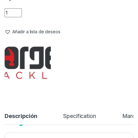
Material Montajes
,
Plomos
Forge Tackle Grippa Plus 4.0OZ
113g Gren Black
Referencia del Proveedor:
PR15070
Stock:
29 disponibles
1,99
€
Añadir a lista de deseos