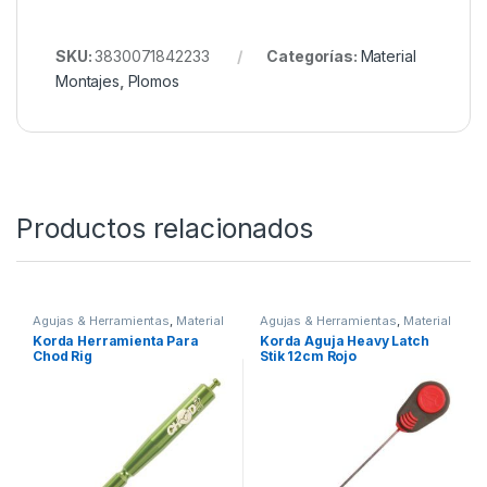
peso optimizado lo convierten en una herramienta
muy eficaz para mejorar la presentación del cebo y
aumentar la confianza en cada lance. Gracias a su
equilibrio entre estabilidad, resistencia y capacidad
de auto clavado, es un accesorio imprescindible
para pescadores que buscan el máximo rendimiento
en sus jornadas de carpfishing.
SKU:
3830071842233
Categorías:
Material
Montajes
,
Plomos