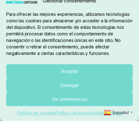
Gestionar consentimiento
Condiciones de compra
Para ofrecer las mejores experiencias, utilizamos tecnologías
como las cookies para almacenar y/o acceder a la información
del dispositivo. El consentimiento de estas tecnologías nos
permitirá procesar datos como el comportamiento de
navegación o las identificaciones únicas en este sitio. No
consentir o retirar el consentimiento, puede afectar
negativamente a ciertas características y funciones.
Sobre nosotros
Aceptar
Denegar
pedidos@elrincondelcarpfishing.com
Añadir al carrito
Ver preferencias
910 824 923
Español
Política de cookies
Política de privacidad
Aviso Legal
▼
Lunes a Viernes de 10:00 a 14:00 horas y 17:00 a
20:00