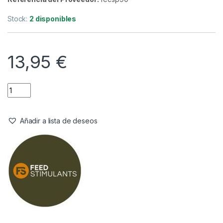
Cebos
,
Fabricacion Boilies
,
Ingredientes
FeedStimulants Predigested
Fishmeal CPSP-90 1kg
Referencia del Proveedor:
fecsp90
Stock:
2 disponibles
13,95
€