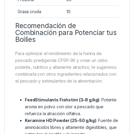
→ Entre 50 y 200 gramos por kilogramo de mezcla
seca, ajustando según otros ingredientes solubles y
el perfil del cebo deseado.
Análisis Nutricional
Componente
Porcentaje (%)
Proteína
85
Grasa cruda
10
Recomendación de
Combinación para Potenciar tus
Boilies
Para optimizar el rendimiento de la harina de
pescado predigerida CPSP-90 y crear un cebo