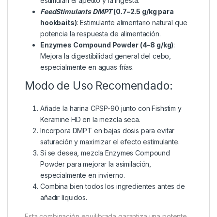
potente, nutritivo y altamente atractivo, te sugerimos
combinarla con otros ingredientes relacionados con
el pescado y estimulantes de la alimentación:
FeedStimulants Fishstim (3–8 g/kg)
: Potente
aroma en polvo con olor a pescado que
refuerza la atracción olfativa.
Keramine HD Powder (25–50 g/kg)
: Fuente de
aminoácidos libres y altamente digestibles, que
estimulan el apetito y la ingesta.
FeedStimulants DMPT
(0.7–2.5 g/kg para
hookbaits)
: Estimulante alimentario natural que
potencia la respuesta de alimentación.
Enzymes Compound Powder (4–8 g/kg)
:
Mejora la digestibilidad general del cebo,
especialmente en aguas frías.
Modo de Uso Recomendado: