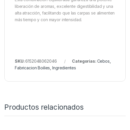
Añade la harina CPSP-90 junto con Fishstim y
Keramine HD en la mezcla seca.
Incorpora DMPT en bajas dosis para evitar
saturación y maximizar el efecto estimulante.
Si se desea, mezcla Enzymes Compound
Powder para mejorar la asimilación,
especialmente en invierno.
Combina bien todos los ingredientes antes de
añadir líquidos.
Esta combinación equilibrada garantiza una potente
liberación de aromas, excelente digestibilidad y una
alta atracción, facilitando que las carpas se alimenten
más tiempo y con mayor intensidad.