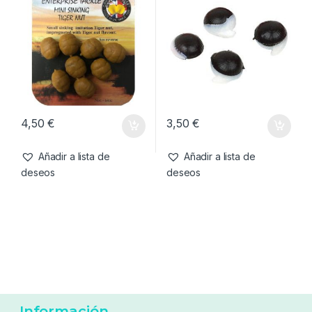
-
13%
7,99
€
3,99
€
6,99
€
Añadir a lista de
Añadir a lista de
deseos
deseos
Cebo artificial
,
Cebos
Cebo artificial
,
Cebos
Enterprise Tackle Sinking
Enterprise Tackle Artificial
Tiger Nut
Hemp
4,50
€
3,50
€