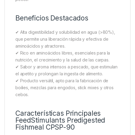
Atracción
FeedStimulants Predigested Fishmeal CPSP-90
es un ingrediente premium para la pesca de carpas,
elaborado con materias primas seleccionadas que
pasan por procesos de hidrólisis enzimática,
esterilización y secado por atomización. Este
proceso garantiza una harina altamente digestible y
soluble, con un perfil de aminoácidos libres que
maximiza la atracción y la asimilación por parte de los
peces.
Beneficios Destacados
✔ Alta digestibilidad y solubilidad en agua (>80%),
que permite una liberación rápida y efectiva de
aminoácidos y atractores.
✔ Rico en aminoácidos libres, esenciales para la
nutrición, el crecimiento y la salud de las carpas.