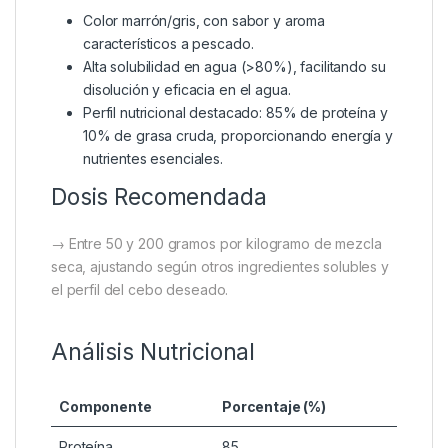
✔ Sabor y aroma intensos a pescado, que estimulan
el apetito y prolongan la ingesta de alimento.
✔ Producto versátil, apto para la fabricación de
boilies, mezclas para engodos, stick mixes y otros
cebos.
Características Principales
FeedStimulants Predigested
Fishmeal CPSP-90
Color marrón/gris, con sabor y aroma
característicos a pescado.
Alta solubilidad en agua (>80%), facilitando su
disolución y eficacia en el agua.
Perfil nutricional destacado: 85% de proteína y
10% de grasa cruda, proporcionando energía y
nutrientes esenciales.
Dosis Recomendada