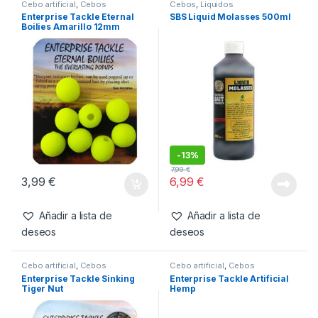
SKU:
6152048062046
Categorías:
Cebos
,
Fabricacion Boilies
,
Ingredientes
Productos relacionados
Cebo artificial
,
Cebos
Cebos
,
Liquidos
Enterprise Tackle Eternal
SBS Liquid Molasses 500ml
Boilies Amarillo 12mm