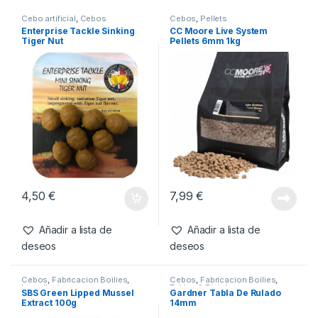
SKU:
6152049215298
Categorías:
Cebos
,
Fabricacion Boilies
,
Ingredientes
Productos relacionados
Cebo artificial
,
Cebos
Cebos
,
Pellets
Enterprise Tackle Sinking
CC Moore Live System
Tiger Nut
Pellets 6mm 1kg