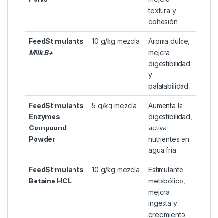
hookbaits y pastas
Combinación FeedStimulants
con Lecitina en Polvo para
Boilies Premium
Dosis
Función
Ingrediente
recomendada
principal
Lecitina en
7 g/kg mezcla
Emulsionante,
Polvo
mejora
textura y
cohesión
FeedStimulants
10 g/kg mezcla
Aroma dulce,
Milk B+
mejora
digestibilidad
y
palatabilidad