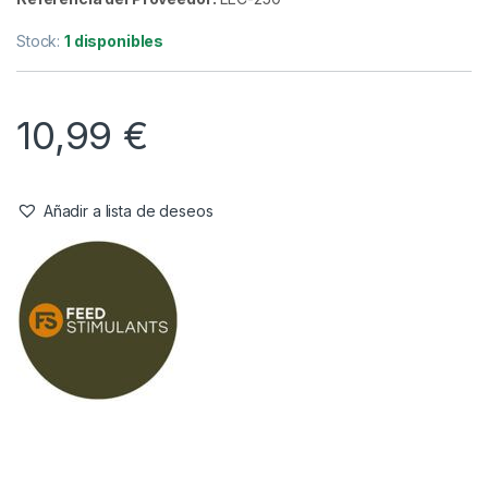
Cebos
,
Fabricacion Boilies
,
Ingredientes
FeedStimulants Lecithin Powder
250gr
Referencia del Proveedor:
LEC-250
Stock:
1 disponibles
10,99
€
Añadir a lista de deseos