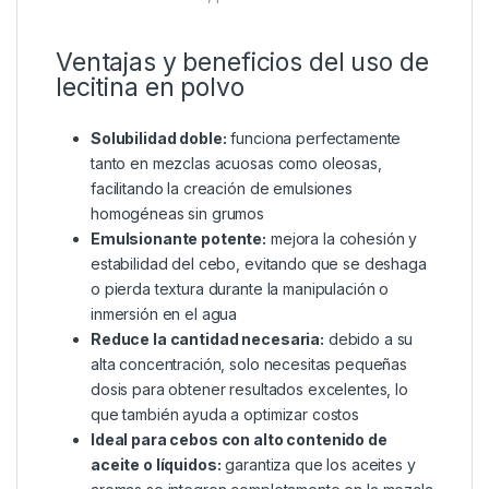
Mejora la cohesión y textura de tus cebos con
lecitina en polvo de alta calidad.
FeedStimulants
Lecithin Powder
que ofrecemos es un
emulsionante natural, soluble tanto en agua como en
aceite, ideal para la elaboración de cebos con una
textura uniforme y estable en cualquier estación del
año. Su alta eficacia permite utilizar menores dosis
en comparación con otros emulsionantes comunes,
lo que la convierte en un ingrediente imprescindible
para pescadores exigentes que buscan la máxima
calidad en sus boilies, pellets o hookbaits.
Ventajas y beneficios del uso de
lecitina en polvo
Solubilidad doble:
funciona perfectamente
tanto en mezclas acuosas como oleosas,
facilitando la creación de emulsiones
homogéneas sin grumos