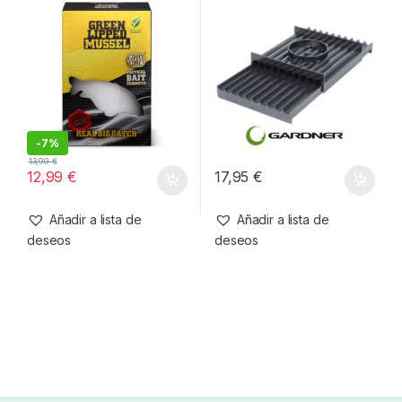
4,50
€
7,99
€
Añadir a lista de
Añadir a lista de
deseos
deseos
Cebos
,
Fabricacion Boilies
,
Cebos
,
Fabricacion Boilies
,
Ingredientes
Tablas & Pistolas
SBS Green Lipped Mussel
Gardner Tabla De Rulado
Extract 100g
14mm
-
7%
13,99
€
12,99
€
17,95
€