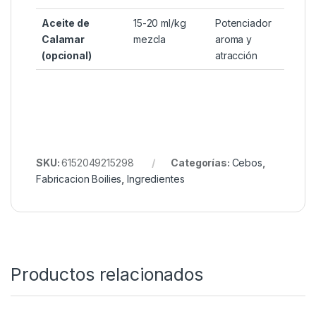
FeedStimulants
5 g/kg mezcla
Aumenta la
Enzymes
digestibilidad,
Compound
activa
Powder
nutrientes en
agua fría
FeedStimulants
10 g/kg mezcla
Estimulante
Betaine HCL
metabólico,
mejora
ingesta y
crecimiento
Aceite de
15-20 ml/kg
Potenciador
Calamar
mezcla
aroma y
(opcional)
atracción