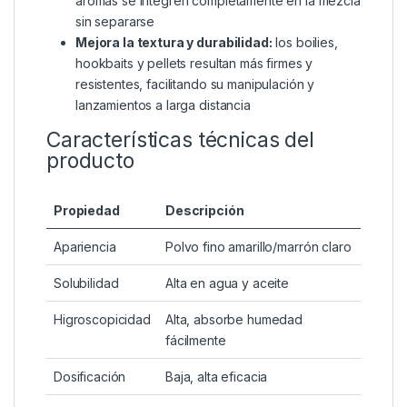
Emulsionante potente:
mejora la cohesión y
estabilidad del cebo, evitando que se deshaga
o pierda textura durante la manipulación o
inmersión en el agua
Reduce la cantidad necesaria:
debido a su
alta concentración, solo necesitas pequeñas
dosis para obtener resultados excelentes, lo
que también ayuda a optimizar costos
Ideal para cebos con alto contenido de
aceite o líquidos:
garantiza que los aceites y
aromas se integren completamente en la mezcla
sin separarse
Mejora la textura y durabilidad:
los boilies,
hookbaits y pellets resultan más firmes y
resistentes, facilitando su manipulación y
lanzamientos a larga distancia
Características técnicas del
producto