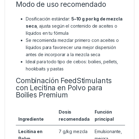
Propiedad
Descripción
Apariencia
Polvo fino amarillo/marrón claro
Solubilidad
Alta en agua y aceite
Higroscopicidad
Alta, absorbe humedad
fácilmente
Dosificación
Baja, alta eficacia
Modo de uso recomendado
Dosificación estándar:
5–10 g por kg de mezcla
seca
, ajusta según el contenido de aceites o
líquidos en tu fórmula
Se recomienda mezclar primero con aceites o
líquidos para favorecer una mejor dispersión
antes de incorporar a la mezcla seca
Ideal para todo tipo de cebos: boilies, pellets,