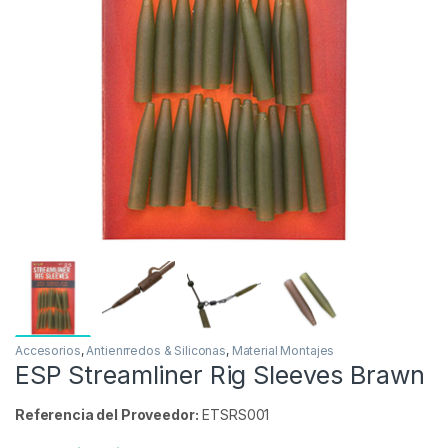
Inicio
Carpfishing
Material Montajes
Antienrre