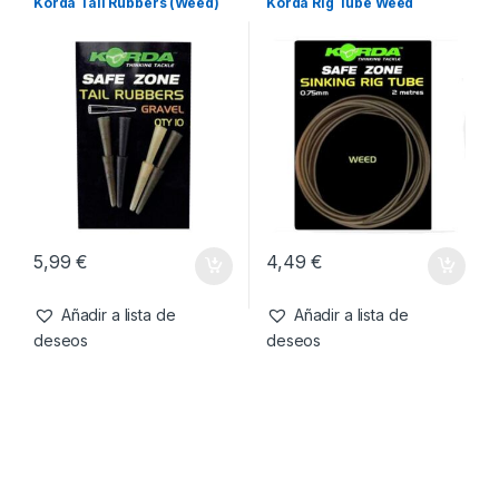
5,49
€
4,99
€
Añadir a lista de
Añadir a lista de
deseos
deseos
Accesorios
,
Antienrredos &
Antienrredos & Siliconas
,
Siliconas
,
Material Montajes
Material Montajes
Korda Tail Rubbers (Weed)
Korda Rig Tube Weed