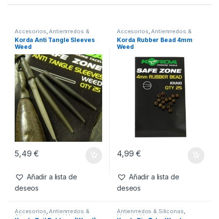
SKU:
5055394242692
Categorías:
Accesorios
,
Antienrredos & Siliconas
,
Material
Montajes
Productos relacionados
Accesorios
,
Antienrredos &
Accesorios
,
Antienrredos &
Siliconas
,
Material Montajes
Siliconas
,
Material Montajes
Korda Anti Tangle Sleeves
Korda Rubber Bead 4mm
Weed
Weed