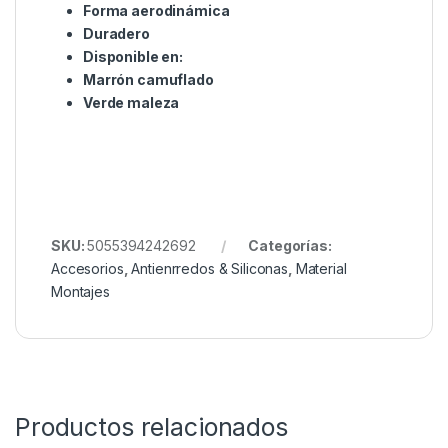
La solución perfecta para reducir los enredos
asegurando que los eslabones del anzuelo se alejen
del plomo. Disponible en dos colores, verde hierba y
marrón camuflaje.
Características:
25 por paquete
Colores translúcidos camuflados
Forma aerodinámica
Duradero
Disponible en:
Marrón camuflado
Verde maleza