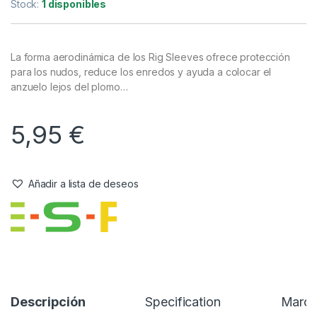
Accesorios
,
Antienrredos & Siliconas
,
Material Montajes
ESP Streamliner Rig Sleeves Brawn
Referencia del Proveedor:
ETSRS001
Stock:
1 disponibles
La forma aerodinámica de los Rig Sleeves ofrece protección
para los nudos, reduce los enredos y ayuda a colocar el
anzuelo lejos del plomo…
5,95
€