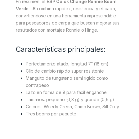
(0,3 g)
y grande (0,6 g), adaptándose a distintos
tamaños de anzuelo y pop-up según la necesidad.
La variante
Weedy Green
es ideal para fondos con
vegetación, mientras que los colores
Camo Brown
y
Silt Grey
ofrecen opciones de camuflaje
adicionales en distintos entornos acuáticos. Cada
paquete incluye
tres booms
, listos para usar y
optimizados para maximizar tus capturas.
En resumen, el
ESP Quick Change Ronnie Boom
Verde – S
combina rapidez, resistencia y eficacia,
convirtiéndose en una herramienta imprescindible
para pescadores de carpa que buscan mejorar sus
resultados con montajes Ronnie o Hinge.
Características principales:
Perfectamente atado, longitud 7″ (18 cm)