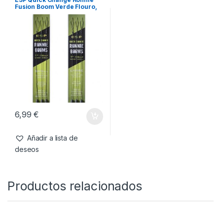
Anzuelos
,
Material Montajes
También te recomendamos…
Anzuelos
,
Material Montajes
ESP Quick Change Ronnie
Fusion Boom Verde Flouro,
0,6gr 30lb