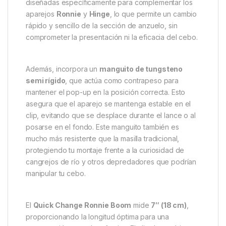
ESP Quick Change Ronnie Boom
Verde – S
El
ESP Quick Change Ronnie Boom Verde – S
es la
forma más rápida y eficaz de cambiar tus aparejos
Ronnie. Cada boom está perfectamente atado en la
fábrica de ESP, garantizando calidad y durabilidad
desde el primer uso. Estas plumas han sido
diseñadas específicamente para complementar los
aparejos
Ronnie
y
Hinge
, lo que permite un cambio
rápido y sencillo de la sección de anzuelo, sin
comprometer la presentación ni la eficacia del cebo.
Además, incorpora un
manguito de tungsteno
semi rígido
, que actúa como contrapeso para
mantener el pop-up en la posición correcta. Esto
asegura que el aparejo se mantenga estable en el