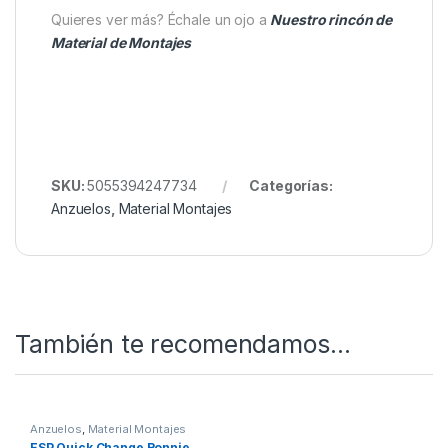
Clip de cambio rápido super resistente
Manguito de tungsteno semi rígido como
contrapeso
Lazo en forma de 8 para fácil enganche
Tamaños: pequeño (0,3 g) y grande (0,6 g)
Colores: Weedy Green, Camo Brown, Silt Grey
Tres booms por paquete
Quieres ver más? Échale un ojo a
Nuestro rincón de
Material de Montajes
SKU:
5055394247734
Categorías: