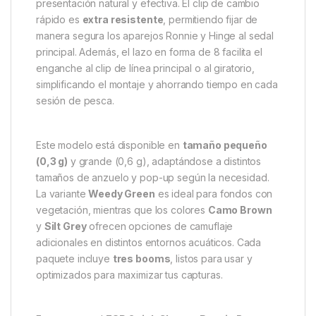
clip, evitando que se desplace durante el lance o al
posarse en el fondo. Este manguito también es
mucho más resistente que la masilla tradicional,
protegiendo tu montaje frente a la curiosidad de
cangrejos de río y otros depredadores que podrían
manipular tu cebo.
El
Quick Change Ronnie Boom
mide
7″ (18 cm)
,
proporcionando la longitud óptima para una
presentación natural y efectiva. El clip de cambio
rápido es
extra resistente
, permitiendo fijar de
manera segura los aparejos Ronnie y Hinge al sedal
principal. Además, el lazo en forma de 8 facilita el
enganche al clip de línea principal o al giratorio,
simplificando el montaje y ahorrando tiempo en cada
sesión de pesca.
Este modelo está disponible en
tamaño pequeño