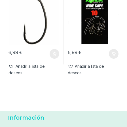
6,99
€
6,99
€
Añadir a lista de
Añadir a lista de
deseos
deseos
Anzuelos
,
Material Montajes
Anzuelos
,
Material Montajes
Korda Kurv Shank Nº4
Korda Wide Gape Nº10
Micro Barbed
Micro Barbed
6,99
€
6,99
€