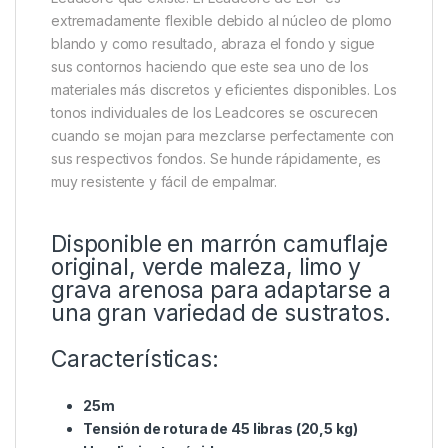
Leadcore Bulk Spool
Bobinas a granel de 25m de Leadcore en cuatro
colores, ideal para crear sus propios líderes. El
núcleo de plomo original de camuflaje fue uno de los
artículos del lanzamiento inicial del producto en 1999
y ha resistido sin duda la prueba del tiempo, siendo
todavía ampliamente considerado como el mejor
Leadcore que existe. El Leadcore de ESP es
extremadamente flexible debido al núcleo de plomo
blando y como resultado, abraza el fondo y sigue
sus contornos haciendo que este sea uno de los
materiales más discretos y eficientes disponibles. Los
tonos individuales de los Leadcores se oscurecen
cuando se mojan para mezclarse perfectamente con
sus respectivos fondos. Se hunde rápidamente, es
muy resistente y fácil de empalmar.