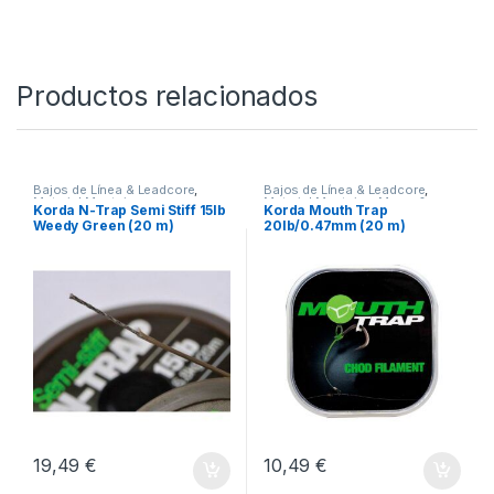
Limo de color marrón
SKU:
5055394203747
Categorías:
Accesorios
,
Bajos de Línea & Leadcore
,
Material
Montajes
Productos relacionados
Bajos de Línea & Leadcore
,
Bajos de Línea & Leadcore
,
Material Montajes
Material Montajes
,
Mono &
Korda N-Trap Semi Stiff 15lb
Korda Mouth Trap
Fluoro
Weedy Green (20 m)
20lb/0.47mm (20 m)