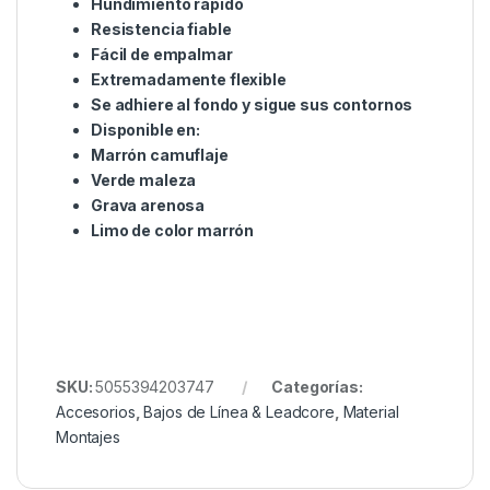
Disponible en marrón camuflaje
original, verde maleza, limo y
grava arenosa para adaptarse a
una gran variedad de sustratos.
Características:
25m
Tensión de rotura de 45 libras (20,5 kg)
Hundimiento rápido
Resistencia fiable
Fácil de empalmar
Extremadamente flexible
Se adhiere al fondo y sigue sus contornos
Disponible en:
Marrón camuflaje
Verde maleza
Grava arenosa