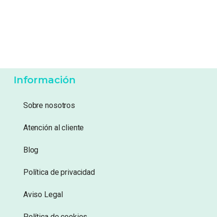
19,95
€
19,49
€
Añadir a lista de
Añadir a lista de
deseos
deseos
Información