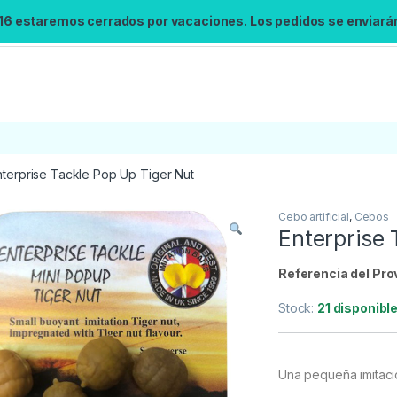
 16 estaremos cerrados por vacaciones. Los pedidos se enviarán 
nterprise Tackle Pop Up Tiger Nut
Cebo artificial
,
Cebos
Búsqueda no disponible
Enterprise 
No se pudo cargar el widget de búsqueda.
Inténtalo de nuevo.
Referencia del Pro
Stock:
21 disponibl
Reintentar
Una pequeña imitaci