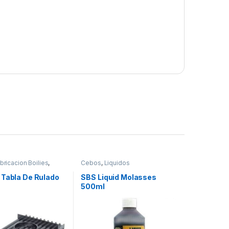
bricacion Boilies
,
Cebos
,
Liquidos
istolas
 Tabla De Rulado
SBS Liquid Molasses
500ml