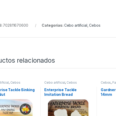
U:
702811670600
Categorías:
Cebo artificial
,
Cebos
uctos relacionados
ificial
,
Cebos
Cebo artificial
,
Cebos
Cebos
,
Fa
Tablas & P
rise Tackle Sinking
Enterprise Tackle
Gardner
Nut
Imitation Bread
14mm