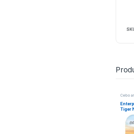
SK
Prod
Cebo art
Enterp
Tiger 