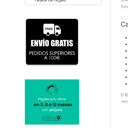
fon
Ca
El
E
ver