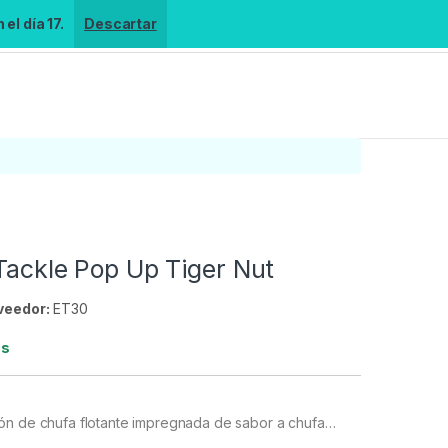
el día 17.
Descartar
Tackle Pop Up Tiger Nut
veedor:
ET30
es
ón de chufa flotante impregnada de sabor a chufa…