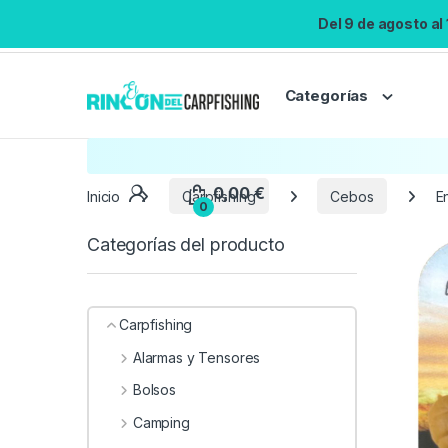
Del 9 de agosto al
Categorías
Inicio
Carpfishing
Cebos
E
Categorías del producto
Carpfishing
Alarmas y Tensores
Bolsos
Camping
0,00
€