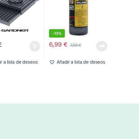
-
13%
6,99
€
€
7,99
€
r a lista de deseos
Añadir a lista de deseos