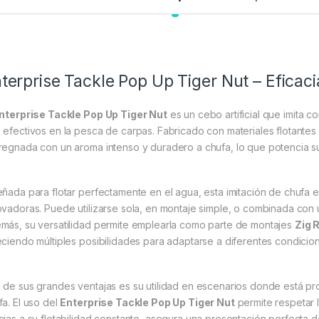
terprise Tackle Pop Up Tiger Nut – Eficaci
nterprise Tackle Pop Up Tiger Nut
es un cebo artificial que imita c
 efectivos en la pesca de carpas. Fabricado con materiales flotantes de
regnada con un aroma intenso y duradero a chufa, lo que potencia su 
eñada para flotar perfectamente en el agua, esta imitación de chufa 
ovadoras. Puede utilizarse sola, en montaje simple, o combinada con 
más, su versatilidad permite emplearla como parte de montajes
Zig 
eciendo múltiples posibilidades para adaptarse a diferentes condicio
 de sus grandes ventajas es su utilidad en escenarios donde está pro
fa. El uso del
Enterprise Tackle Pop Up Tiger Nut
permite respetar l
cias a su flotabilidad constante, asegura una presentación perfecta d