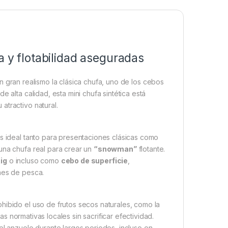
a y flotabilidad aseguradas
on gran realismo la clásica chufa, uno de los cebos
 alta calidad, esta mini chufa sintética está
atractivo natural.
es ideal tanto para presentaciones clásicas como
una chufa real para crear un
“snowman”
flotante.
Rig
o incluso como
cebo de superficie
,
nes de pesca.
hibido el uso de frutos secos naturales, como la
as normativas locales sin sacrificar efectividad.
el anzuelo durante largos periodos, incluso en