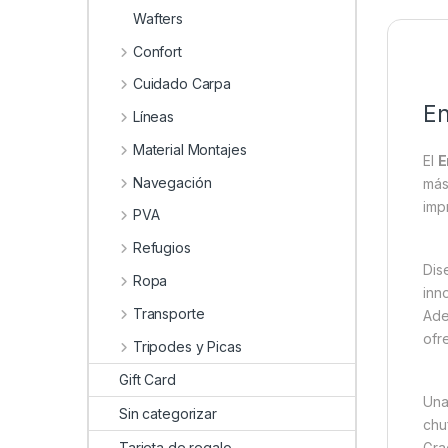
Wafters
Confort
Cuidado Carpa
En
Líneas
Material Montajes
El
E
Navegación
más
imp
PVA
Refugios
Dis
Ropa
inn
Transporte
Ade
ofr
Tripodes y Picas
Gift Card
Una
Sin categorizar
chu
Tarjeta de regalo
Gra