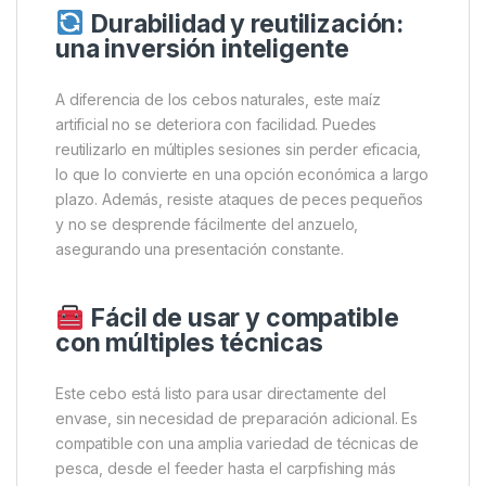
Al tratarse de un pop-up, este cebo ofrece una
flotabilidad controlada que permite presentaciones
más naturales. Es ideal para montajes como el hair
rig, ya que eleva ligeramente el anzuelo del fondo,
haciéndolo más visible y accesible para los peces.
Esta característica no solo mejora la presentación,
sino que también reduce el riesgo de enganches en
fondos fangosos o con vegetación.
Durabilidad y reutilización:
una inversión inteligente
A diferencia de los cebos naturales, este maíz
artificial no se deteriora con facilidad. Puedes
reutilizarlo en múltiples sesiones sin perder eficacia,
lo que lo convierte en una opción económica a largo
plazo. Además, resiste ataques de peces pequeños