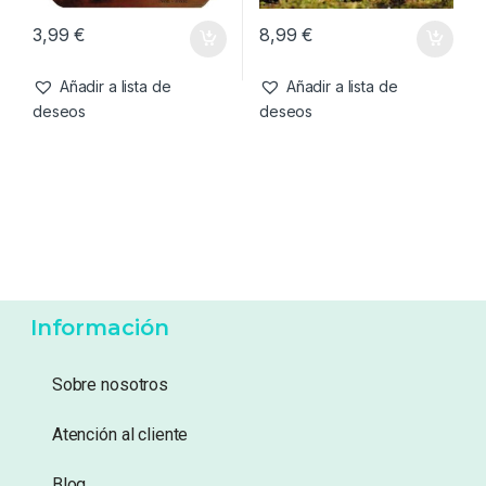
Cebo artificial
,
Cebos
Cebos
,
Pop-Ups
Enterprise Tackle Eternal
CC Moore NS1 Pink Pop Ups
Boilies Amarillo 15mm
14mm
3,99
€
8,99
€
Añadir a lista de
Añadir a lista de
deseos
deseos