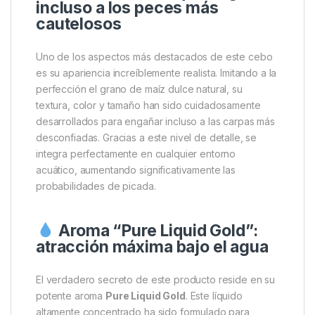
Si buscas mejorar tus resultados en cada jornada de
pesca, el
Enterprise Tackle Pop Up Sweetcorn
Bait Pure Liquid Gold
es una elección diseñada
para marcar la diferencia. Este innovador cebo
artificial combina realismo, flotabilidad y un potente
atractivo líquido que lo convierte en una herramienta
imprescindible tanto para pescadores principiantes
como experimentados.
Diseño realista que engaña
incluso a los peces más
cautelosos
Uno de los aspectos más destacados de este cebo
es su apariencia increíblemente realista. Imitando a la
perfección el grano de maíz dulce natural, su
textura, color y tamaño han sido cuidadosamente
desarrollados para engañar incluso a las carpas más
desconfiadas. Gracias a este nivel de detalle, se