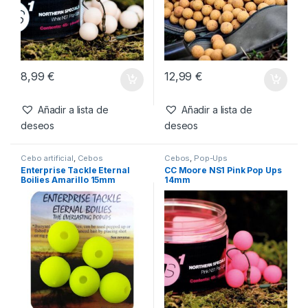
Productos relacionados
Cebos
,
Pop-Ups
Boilies
,
Cebos
CC Moore NS1 White Pop
CC Moore Live System
Ups 14mm
Boilies 18mm 1kg
8,99
€
12,99
€
Añadir a lista de
Añadir a lista de
deseos
deseos