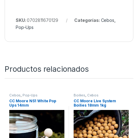
El
Enterprise Tackle Pop Up Sweetcorn Bait Pure
Liquid Gold
destaca por su combinación de
realismo, durabilidad y poder de atracción. Si buscas
un cebo fiable que te ayude a mejorar tus capturas y
optimizar cada salida, este producto es una apuesta
segura. Su eficacia comprobada lo convierte en un
aliado clave para cualquier pescador que quiera
llevar su rendimiento al siguiente nivel.
SKU:
0702811670129
Categorías:
Cebos
,
Pop-Ups