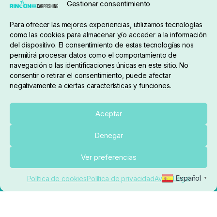
Gestionar consentimiento
Condiciones de compra
Para ofrecer las mejores experiencias, utilizamos tecnologías
como las cookies para almacenar y/o acceder a la información
del dispositivo. El consentimiento de estas tecnologías nos
permitirá procesar datos como el comportamiento de
navegación o las identificaciones únicas en este sitio. No
consentir o retirar el consentimiento, puede afectar
negativamente a ciertas características y funciones.
Sobre nosotros
Aceptar
Denegar
pedidos@elrincondelcarpfishing.com
Añadir al carrito
Ver preferencias
910 824 923
Español
Política de cookies
Política de privacidad
Aviso Legal
▼
Lunes a Viernes de 10:00 a 14:00 horas y 17:00 a
20:00