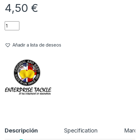
Cebos
,
Pop-Ups
Enterprise Tackle Pop Up
Sweetcorn Batalin Pure Liquid Gold
Referencia del Proveedor:
ET13HBYW
Stock:
6 disponibles
4,50
€
Añadir a lista de deseos