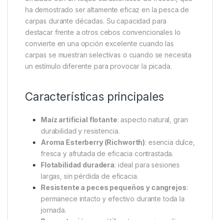
puede utilizar en montajes
pop-up rigs,
combinaciones críticas o presentaciones
equilibradas
, manteniéndose efectivo durante
largas horas en el agua sin perder flotabilidad ni
aroma.
El atractivo principal de este modelo es, sin duda, el
sabor y aroma Esterberry
, desarrollado por
Richworth. Esta esencia combina un perfil dulce y
afrutado con un toque característico de frescor, que
ha demostrado ser altamente eficaz en la pesca de
carpas durante décadas. Su capacidad para
destacar frente a otros cebos convencionales lo
convierte en una opción excelente cuando las
carpas se muestran selectivas o cuando se necesita
un estímulo diferente para provocar la picada.
Características principales