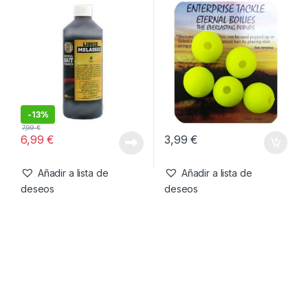
-
7%
13,99
€
3,99
€
12,99
€
Añadir a lista de
Añadir a lista de
deseos
deseos
Cebos
,
Liquidos
Cebo artificial
,
Cebos
SBS Liquid Molasses 500ml
Enterprise Tackle Eternal
Boilies Amarillo 15mm
-
13%
7,99
€
6,99
€
3,99
€