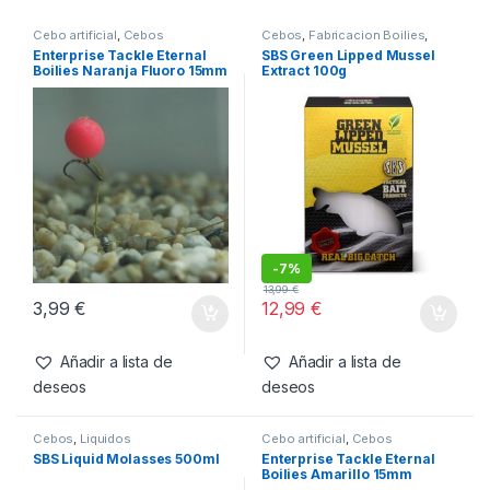
SKU:
702811669970
Categorías:
Cebo
artificial
,
Cebos
Productos relacionados
Cebo artificial
,
Cebos
Cebos
,
Fabricacion Boilies
,
Ingredientes
Enterprise Tackle Eternal
SBS Green Lipped Mussel
Boilies Naranja Fluoro 15mm
Extract 100g