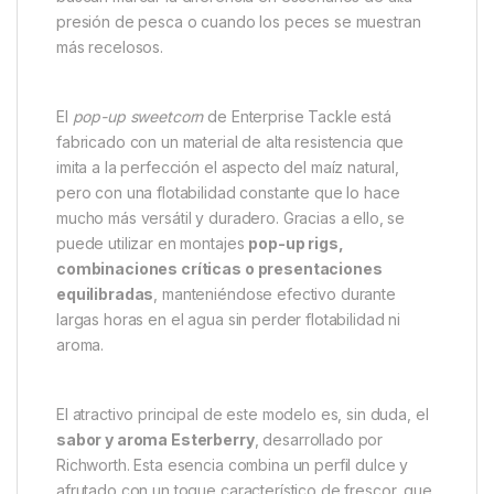
(Esterberry)
El
Enterprise Tackle Pop Up Sweetcorn
Richworth (Esterberry)
es un cebo artificial flotante
que combina el diseño realista y duradero del
clásico maíz artificial de
Enterprise Tackle
con la
potencia de atracción de uno de los aromas más
reconocidos de
Richworth
: el legendario
Esterberry
. Esta fusión ofrece un señuelo irresistible
para las carpas, perfecto para pescadores que
buscan marcar la diferencia en escenarios de alta
presión de pesca o cuando los peces se muestran
más recelosos.
El
pop-up sweetcorn
de Enterprise Tackle está
fabricado con un material de alta resistencia que
imita a la perfección el aspecto del maíz natural,
pero con una flotabilidad constante que lo hace
mucho más versátil y duradero. Gracias a ello, se