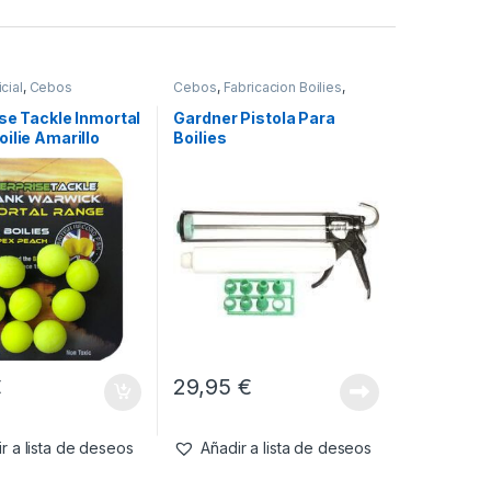
cial
,
Cebos
Cebos
,
Fabricacion Boilies
,
Tablas & Pistolas
se Tackle Inmortal
Gardner Pistola Para
ilie Amarillo
Boilies
copex Peach
€
29,95
€
r a lista de deseos
Añadir a lista de deseos