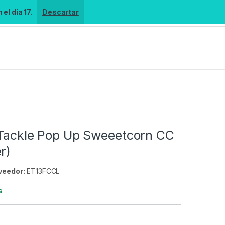
el día 17.
Descartar
 Tackle Pop Up Sweeetcorn CC
r)
veedor:
ET13FCCL
s