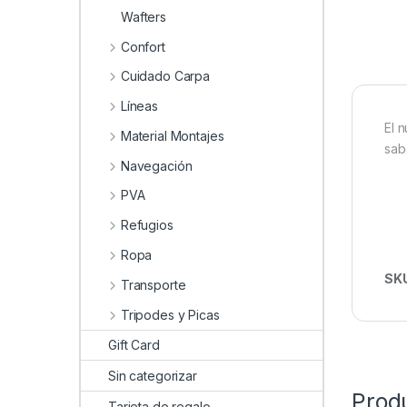
Wafters
Confort
Cuidado Carpa
Líneas
El 
Material Montajes
sab
Navegación
PVA
Refugios
Ropa
SK
Transporte
Tripodes y Picas
Gift Card
Sin categorizar
Prod
Tarjeta de regalo