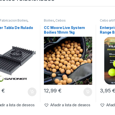
Fabricacion Boilies
,
Boilies
,
Cebos
Cebo artifi
& Pistolas
r Tabla De Rulado
CC Moore Live System
Enterpri
Boilies 18mm 1kg
Range Bo
Sabor S
10mm
5
€
12,99
€
3,95
dir a lista de deseos
Añadir a lista de deseos
Añadi