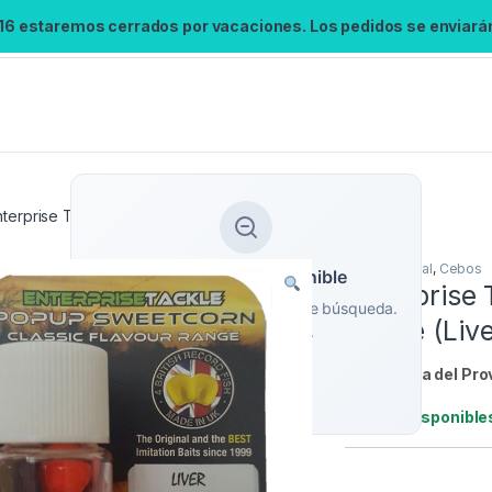
 16 estaremos cerrados por vacaciones. Los pedidos se enviarán 
nterprise Tackle Pop Up Sweeetcorn CC Moore (Liver)
Cebo artificial
,
Cebos
Búsqueda no disponible
Enterprise
No se pudo cargar el widget de búsqueda.
Moore (Live
Inténtalo de nuevo.
Referencia del Pro
Reintentar
Stock:
4 disponible