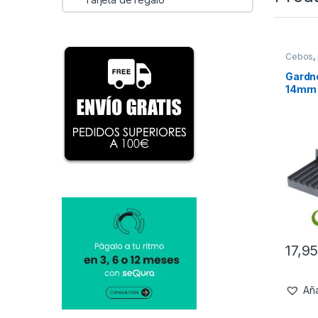
Cebos
,
Tablas 
Gardne
14mm
17,9
Aña