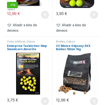
Cebos
,
Fabricacion Boilies
,
Cebo artificial
,
Cebos
Ingredientes
SBS Green Lipped Mussel
Enterprise Tackle Inmortal
Extract 100g
Range Boilie Amarillo Sabor
Scopex Peach 10mm
-
7%
13,99
€
12,99
€
3,95
€
Añadir a lista de
Añadir a lista de
deseos
deseos
Cebo artificial
,
Cebos
Boilies
,
Cebos
Enterprise Tackle Hair Stop
CC Moore Odyssey XXX