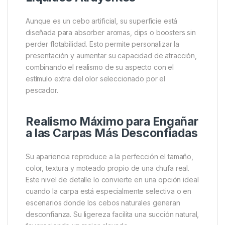
Una de sus principales ventajas es su resistencia
frente a especies que deterioran o consumen los
cebos naturales, como cangrejos e invertebrados. El
Imitation Tiger Nut
permanece intacto durante toda
la sesión, garantizando que el anzuelo se mantiene
en perfectas condiciones sin necesidad de revisar
constantemente la postura.
Compatible con Aromas, Dips y
Líquidos Atrayentes
Aunque es un cebo artificial, su superficie está
diseñada para absorber aromas, dips o boosters sin
perder flotabilidad. Esto permite personalizar la
presentación y aumentar su capacidad de atracción,
combinando el realismo de su aspecto con el
estímulo extra del olor seleccionado por el
pescador.