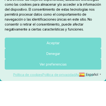
como las cookies para almacenar y/o acceder a la información
del dispositivo. El consentimiento de estas tecnologías nos
permitirá procesar datos como el comportamiento de
navegación o las identificaciones únicas en este sitio. No
consentir o retirar el consentimiento, puede afectar
negativamente a ciertas características y funciones.
Sobre nosotros
Aceptar
Denegar
pedidos@elrincondelcarpfishing.com
Añadir al carrito
Ver preferencias
910 824 923
Español
Política de cookies
Política de privacidad
Aviso Legal
▼
Lunes a Viernes de 10:00 a 14:00 horas y 17:00 a
20:00
Paseo de Guadalajara, 36. Local 3. 28702. San
Sebastián De Los Reyes (Madrid)