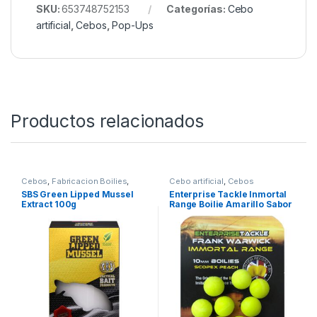
flotabilidad estable, alta resistencia y apariencia
natural lo convierten en un arma clave para mejorar
resultados en cualquier tipo de agua, desde lagos
de presión alta hasta embalses profundos y fondos
con presencia de cangrejo.
SKU:
653748752153
Categorías:
Cebo
artificial
,
Cebos
,
Pop-Ups
Productos relacionados