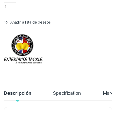
Enterprise Tackle Pop Up Imitation
Tiger Nut Amarillo
Referencia del Proveedor:
et30fy
Stock:
9 disponibles
4,50
€
Añadir a lista de deseos