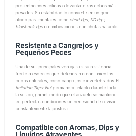
presionadas donde los peces están acostumbrados
a distinguir entre lo natural y lo artificial.
Flotabilidad Duradera y
Controlada
Gracias a su fabricación con materiales de alta
calidad, este
pop up
proporciona una excelente
flotabilidad que se mantiene estable durante horas.
Es perfecto para equilibrar montajes, crear
presentaciones críticas o levantar otros cebos más
pesados. Su estabilidad lo convierte en un gran
aliado para montajes como
chod rigs
,
KD rigs
,
blowback rigs
o combinaciones con chufas naturales.
Resistente a Cangrejos y
Pequeños Peces