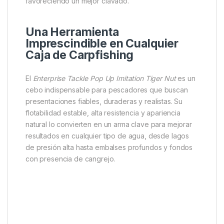
Realismo Máximo para Engañar
a las Carpas Más Desconfiadas
Su apariencia reproduce a la perfección el tamaño,
color, textura y moteado propio de una chufa real.
Este nivel de detalle lo convierte en una opción ideal
cuando la carpa está especialmente selectiva o en
escenarios donde los cebos naturales generan
desconfianza. Su ligereza facilita una succión natural,
favoreciendo un mejor clavado.
Una Herramienta
Imprescindible en Cualquier
Caja de Carpfishing
El
Enterprise Tackle Pop Up Imitation Tiger Nut
es un
cebo indispensable para pescadores que buscan
presentaciones fiables, duraderas y realistas. Su