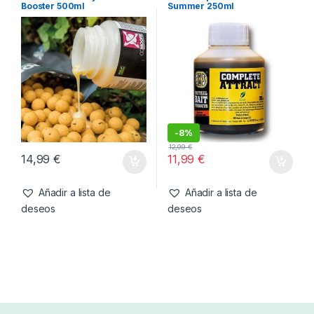
-
13%
7,99
€
6,99
€
11,99
€
Añadir a lista de
Añadir a lista de
deseos
deseos
Cebos
,
Liquidos
Cebos
,
Fabricacion Boilies
,
Liquidos
CC Moore Live System Bait
SBS Complete Attract
Booster 500ml
Summer 250ml
-
8%