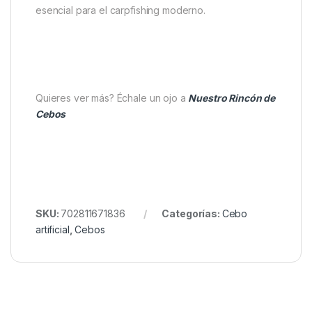
amarillo, azul y beige, además de
opciones fluoro, estándar y Nightglow.
Resultados consistentes:
cada Pop Up
mantiene su forma y atractivo, asegurando
capturas confiables incluso en aguas
exigentes.
El
Enterprise Tackle Pop Up Imitation Sweetcorn
Rosa Palido
es un cebo imprescindible para
pescadores que buscan
precisión, efectividad y
consistencia
, convirtiéndose en una herramienta
esencial para el carpfishing moderno.
Quieres ver más? Échale un ojo a
Nuestro Rincón de
Cebos