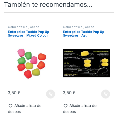
SKU:
702811671836
Categorías:
Cebo
artificial
,
Cebos
También te recomendamos…
Cebo artificial
,
Cebos
Cebo artificial
,
Cebos
Enterprise Tackle Pop Up
Enterprise Tackle Pop Up
Sweetcorn Mixed Colour
Sweetcorn Azul
Fluoro