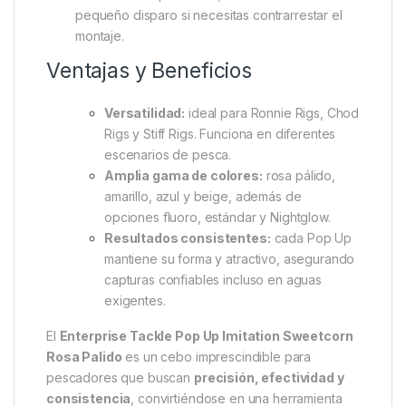
Características Principales
Atracción máxima:
los granos de imitación
contienen atrayentes especiales que activan el
apetito de los peces.
Textura perfecta:
suficientemente suaves para
anzuelos laterales y, al mismo tiempo, muy
efectivos en
aparejos de pelo
.
Flotabilidad ajustable:
permite crear cebos
elevados o equilibrados; solo añade un
pequeño disparo si necesitas contrarrestar el
montaje.
Ventajas y Beneficios
Versatilidad:
ideal para Ronnie Rigs, Chod
Rigs y Stiff Rigs. Funciona en diferentes
escenarios de pesca.
Amplia gama de colores:
rosa pálido,