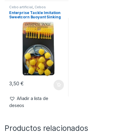
3,50
€
3,50
€
Añadir a lista de
Añadir a lista de
deseos
deseos
Cebo artificial
,
Cebos
Enterprise Tackle Imitation
Sweetcorn Buoyant Sinking