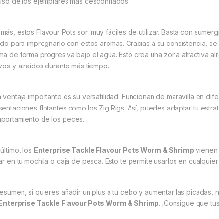
luso de los ejemplares más desconfiados.
más, estos Flavour Pots son muy fáciles de utilizar. Basta con sumergir
uido para impregnarlo con estos aromas. Gracias a su consistencia, se
ma de forma progresiva bajo el agua. Esto crea una zona atractiva a
ivos y atraídos durante más tiempo.
a ventaja importante es su versatilidad. Funcionan de maravilla en di
sentaciones flotantes como los Zig Rigs. Así, puedes adaptar tu estra
portamiento de los peces.
 último, los
Enterprise Tackle Flavour Pots Worm & Shrimp
vienen 
var en tu mochila o caja de pesca. Esto te permite usarlos en cualquie
resumen, si quieres añadir un plus a tu cebo y aumentar las picadas, 
Enterprise Tackle Flavour Pots Worm & Shrimp
. ¡Consigue que tu