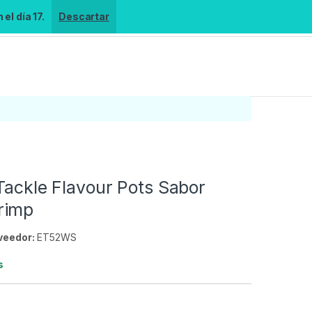
el día 17.
Descartar
Tackle Flavour Pots Sabor
rimp
veedor:
ET52WS
s