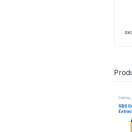
SK
Prod
Cebos
,
Ingredi
SBS G
Extrac