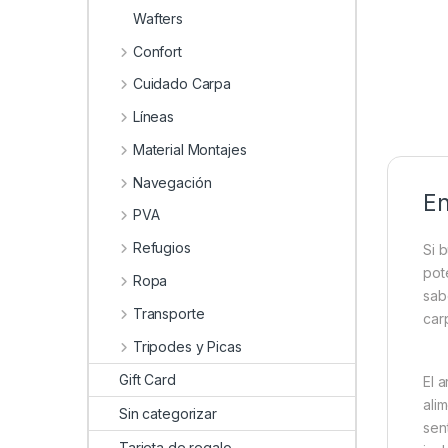
Wafters
Confort
Cuidado Carpa
Líneas
Material Montajes
Navegación
En
PVA
Refugios
Si 
pot
Ropa
sab
Transporte
car
Tripodes y Picas
Gift Card
El 
ali
Sin categorizar
sen
Tarjeta de regalo