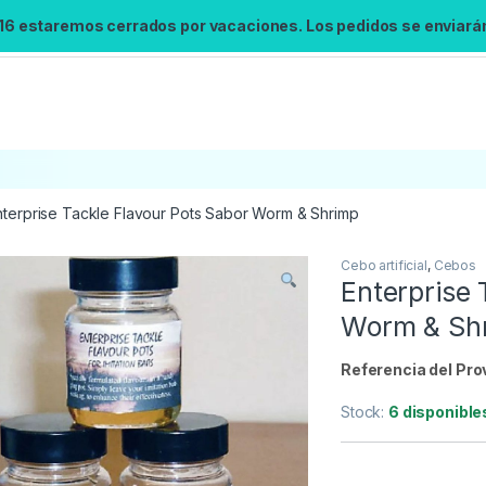
 16 estaremos cerrados por vacaciones. Los pedidos se enviarán 
nterprise Tackle Flavour Pots Sabor Worm & Shrimp
Cebo artificial
,
Cebos
Búsqueda no disponible
Enterprise 
No se pudo cargar el widget de búsqueda.
Worm & Sh
Inténtalo de nuevo.
Referencia del Pro
Reintentar
Stock:
6 disponible