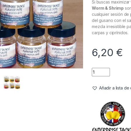
Si buscas maximizar 
Worm & Shrimp
son
cualquier sesión de 
del gusano con el s
mezcla irresistible 
carpas y ciprínidos.
6,20
€
Añadir a lista d