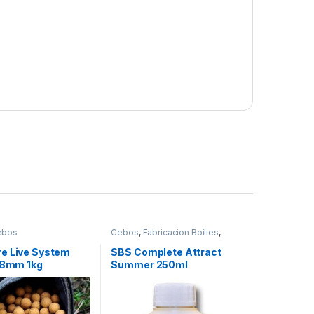
ebos
Cebos
,
Fabricacion Boilies
,
Liquidos
e Live System
SBS Complete Attract
 18mm 1kg
Summer 250ml