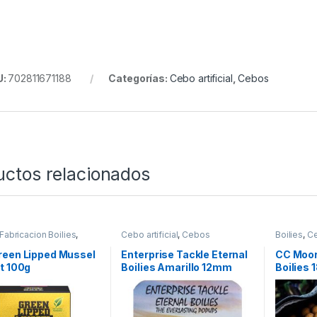
U:
702811671188
Categorías:
Cebo artificial
,
Cebos
uctos relacionados
Fabricacion Boilies
,
Cebo artificial
,
Cebos
Boilies
,
C
entes
reen Lipped Mussel
Enterprise Tackle Eternal
CC Moor
t 100g
Boilies Amarillo 12mm
Boilies