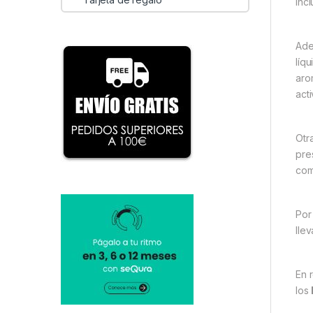
inc
Ade
líq
aro
act
Otr
pre
com
Por
lle
En 
los