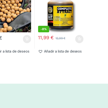
-
8%
11,99
€
€
12,99
€
r a lista de deseos
Añadir a lista de deseos