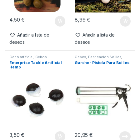
Cebo artificial
,
Cebos
Cebos
,
Pop-Ups
Enterprise Tackle Sinking
CC Moore NS1 White Pop
Tiger Nut
Ups 14mm
4,50
€
8,99
€
Añadir a lista de
Añadir a lista de
deseos
deseos
Cebo artificial
,
Cebos
Cebos
,
Fabricacion Boilies
,
Tablas & Pistolas
Enterprise Tackle Artificial
Gardner Pistola Para Boilies