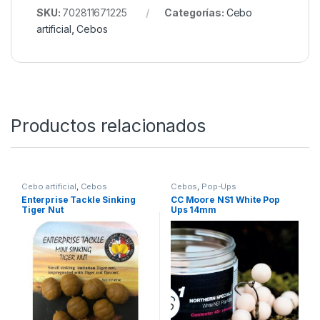
En definitiva, si buscas un
cebo para carpa
que
destaque y marque la diferencia, apuesta por el
sabor dulce y especiado de los
Enterprise Tackle
Flavour Pots Strawberry & Aniseed
. ¡No dejes
pasar la oportunidad de llevar tu
carpfishing
al
siguiente nivel!
SKU:
702811671225
Categorías:
Cebo
artificial
,
Cebos
Productos relacionados