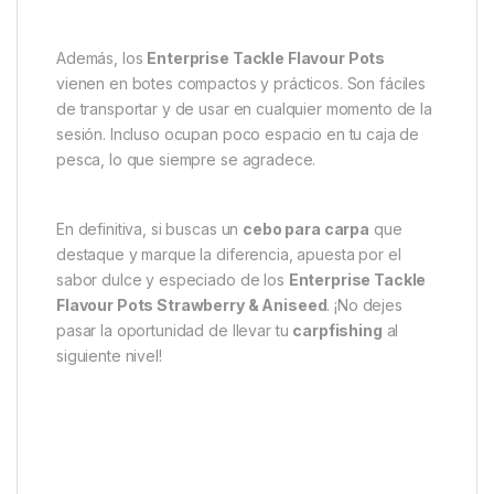
Otra ventaja de estos
Flavour Pots
es su
versatilidad. Funcionan perfectamente tanto en
montajes de fondo como en
zig rigs
o
presentaciones flotantes. Esto te permite adaptarte a
las condiciones del lugar o a los hábitos de las
carpas en diferentes estaciones. Por ejemplo,
puedes intensificar el aroma de tus cebos en
invierno, cuando las carpas suelen estar menos
activas.
Además, los
Enterprise Tackle Flavour Pots
vienen en botes compactos y prácticos. Son fáciles
de transportar y de usar en cualquier momento de la
sesión. Incluso ocupan poco espacio en tu caja de
pesca, lo que siempre se agradece.