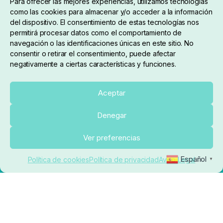
Para ofrecer las mejores experiencias, utilizamos tecnologías
como las cookies para almacenar y/o acceder a la información
del dispositivo. El consentimiento de estas tecnologías nos
permitirá procesar datos como el comportamiento de
navegación o las identificaciones únicas en este sitio. No
consentir o retirar el consentimiento, puede afectar
negativamente a ciertas características y funciones.
Sobre nosotros
Aceptar
Denegar
pedidos@elrincondelcarpfishing.com
Añadir al carrito
Ver preferencias
910 824 923
Español
Política de cookies
Política de privacidad
Aviso Legal
▼
Lunes a Viernes de 10:00 a 14:00 horas y 17:00 a
20:00
Paseo de Guadalajara, 36. Local 3. 28702. San