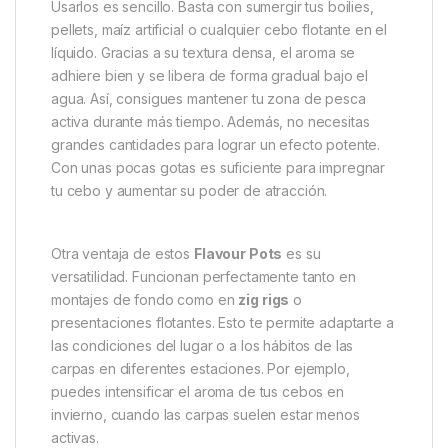
Con su irresistible mezcla de
fresa y anís
, estos
aromas despiertan la curiosidad y el apetito de las
carpas. La fresa aporta un dulzor intenso, mientras
que el anís ofrece un matiz especiado y penetrante.
Juntos crean una combinación única, ideal para
atraer a las carpas incluso en días difíciles o en
aguas muy presionadas.
Usarlos es sencillo. Basta con sumergir tus boilies,
pellets, maíz artificial o cualquier cebo flotante en el
líquido. Gracias a su textura densa, el aroma se
adhiere bien y se libera de forma gradual bajo el
agua. Así, consigues mantener tu zona de pesca
activa durante más tiempo. Además, no necesitas
grandes cantidades para lograr un efecto potente.
Con unas pocas gotas es suficiente para impregnar
tu cebo y aumentar su poder de atracción.