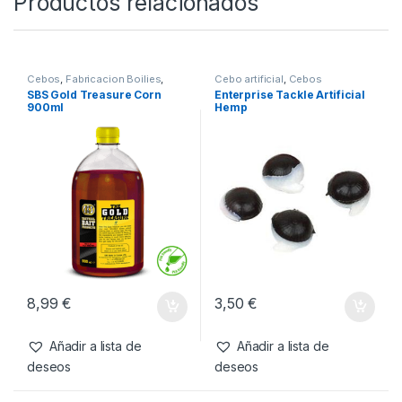
SKU:
0653748752214
Categorías:
Cebo
artificial
,
Cebos
,
Pop-Ups
Productos relacionados
Cebos
,
Fabricacion Boilies
,
Cebo artificial
,
Cebos
Liquidos
SBS Gold Treasure Corn
Enterprise Tackle Artificial
900ml
Hemp