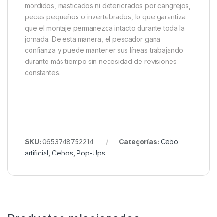
presentaciones críticas como
chod rigs
,
hinge stiff
rigs
o mini
snowman rigs
. En consecuencia, se
obtiene un punto focal claro que facilita la curiosidad
del pez y, finalmente, la succión del anzuelo.
Durabilidad Extrema y
Resistencia a Invertebrados
Finalmente, la resistencia de los
Everlasting Pop Up
es uno de sus puntos más fuertes. No pueden ser
mordidos, masticados ni deteriorados por cangrejos,
peces pequeños o invertebrados, lo que garantiza
que el montaje permanezca intacto durante toda la
jornada. De esta manera, el pescador gana
confianza y puede mantener sus líneas trabajando
durante más tiempo sin necesidad de revisiones
constantes.