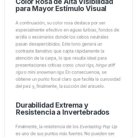
su superficie ha sido diseñada para absorber dips,
esprays y boosters sin perder flotabilidad. Esto
permite personalizar completamente el nivel de
atracción, adaptándolo al tipo de agua, temperatura
o comportamiento del pez en ese momento. Como
resultado, el pescador puede crear una combinación
perfecta entre olor y color, maximizando las
posibilidades de obtener una picada incluso en los
días más complicados.
Color Rosa de Alta Visibilidad
para Mayor Estímulo Visual
A continuación, su color rosa destaca por ser
especialmente efectivo en aguas turbias, fondos de
arcilla o escenarios donde los cebos neutrales
pasan desapercibidos. Este tono genera un
contraste llamativo que capta rápidamente la
atención de la carpa, lo que resulta ideal para