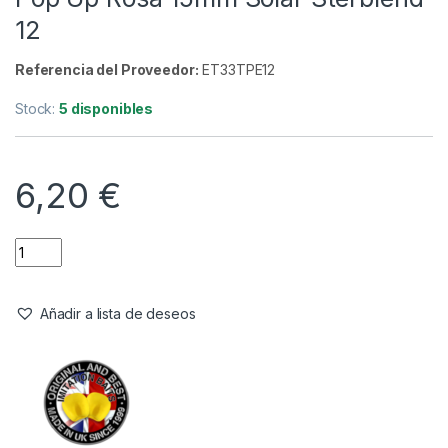
Cebo artificial
,
Cebos
,
Pop-Ups
Enterprise Tackle Eternal Boilies
Pop Up Rosa 15mm Solar Sterblend
12
Referencia del Proveedor:
ET33TPE12
Stock:
5 disponibles
6,20
€