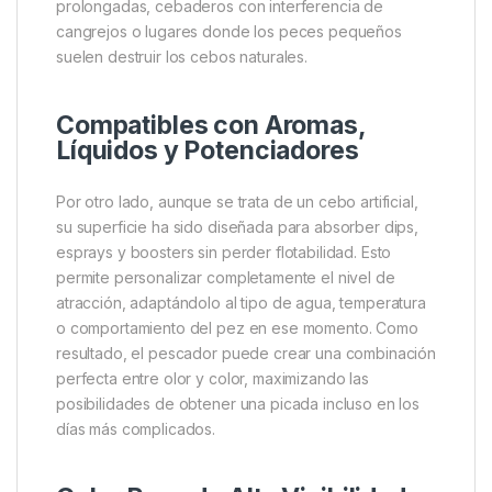
Sesiones de Larga Duración
Para empezar, su mayor ventaja reside en su
capacidad de flotación extremadamente duradera. A
diferencia de los pop ups tradicionales, estos
Eternal
Boilies
están fabricados con un material especial que
no se degrada, no se descompone y no absorbe
agua. Gracias a ello, mantienen la flotabilidad original
durante horas e incluso días, lo que convierte a este
cebo en una elección perfecta para sesiones
prolongadas, cebaderos con interferencia de
cangrejos o lugares donde los peces pequeños
suelen destruir los cebos naturales.
Compatibles con Aromas,
Líquidos y Potenciadores
Por otro lado, aunque se trata de un cebo artificial,