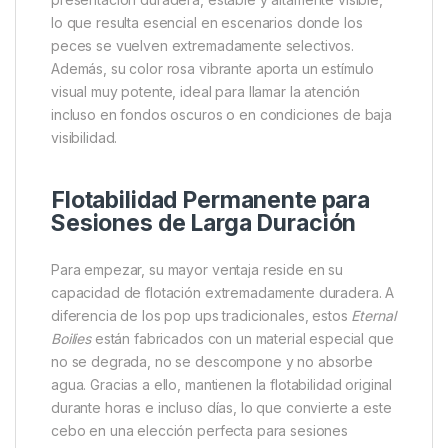
Enterprise Tackle Eternal
Boilies Pop Up Rosa 15mm
Solar Sterblend 12
Los
Enterprise Tackle Eternal Boilies The Everlasting
Pop Up Rosa
destacan como una de las opciones
más fiables y versátiles dentro del mundo de los
cebos artificiales flotantes. Desde el primer momento
queda claro que están diseñados para ofrecer una
presentación duradera, estable y altamente visible,
lo que resulta esencial en escenarios donde los
peces se vuelven extremadamente selectivos.
Además, su color rosa vibrante aporta un estímulo
visual muy potente, ideal para llamar la atención
incluso en fondos oscuros o en condiciones de baja
visibilidad.
Flotabilidad Permanente para