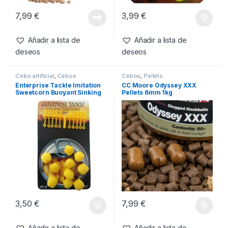
7,99
€
3,99
€
Añadir a lista de
Añadir a lista de
deseos
deseos
Cebo artificial
,
Cebos
Cebos
,
Pellets
Enterprise Tackle Imitation
CC Moore Odyssey XXX
Sweetcorn Buoyant Sinking
Pellets 6mm 1kg
3,50
€
7,99
€
Añadir a lista de
Añadir a lista de