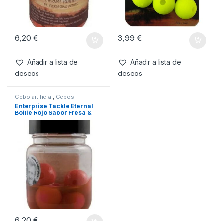
6,20
€
3,99
€
Añadir a lista de
Añadir a lista de
deseos
deseos
Cebo artificial
,
Cebos
Enterprise Tackle Eternal
Boilie Rojo Sabor Fresa &
Anis
6,20
€