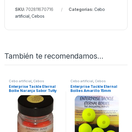
SKU:
702811670716
Categorías:
Cebo
artificial
,
Cebos
También te recomendamos…
Cebo artificial
,
Cebos
Cebo artificial
,
Cebos
Enterprise Tackle Eternal
Enterprise Tackle Eternal
Boilie Naranja Sabor Tutty
Boilies Amarillo 15mm
Fruity y Peach