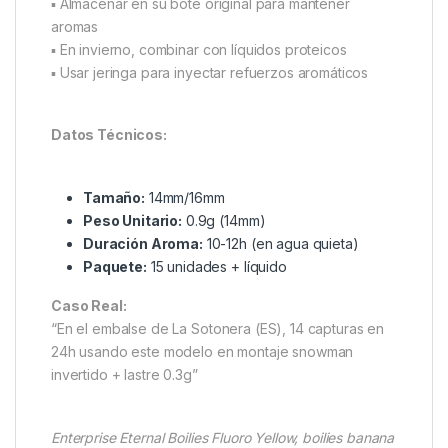
Combinación Ganadora:
Anzuelo:
Korda – Basix Kurv Barbed 4
Montaje:
Hinged Stiff Rig
Línea:
Fluorocarbono 0.28mm
Consejos Clave
▪ Almacenar en su bote original para mantener
aromas
▪ En invierno, combinar con líquidos proteicos
▪ Usar jeringa para inyectar refuerzos aromáticos
Datos Técnicos:
Tamaño:
14mm/16mm