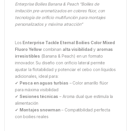
Descripción
Specification
Marc
Enterprise Tackle Eternal
Boilies Color Mixed Fluoro
Yellow/Banana & Peach – El
Engaño Perfecto para Carpas
Exigentes
Enterprise Boilies Banana & Peach “Boilies de
imitación pre-aromatizados en colores flúor, con
tecnología de orificio multifunción para montajes
personalizados y máxima atracción”
Los
Enterprise Tackle Eternal Boilies Color Mixed
Fluoro Yellow
combinan
alta visibilidad
y
aromas
irresistibles
(Banana & Peach) en un formato