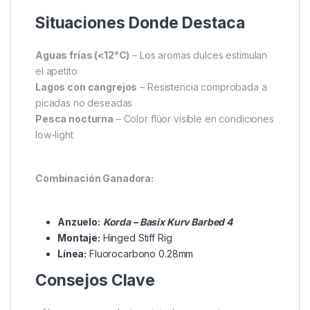
Inserta 0.2g de lastre en el orificio para
equilibrio crítico
Refuerza con 2 gotas de líquido Banana
Boost”*
Gama de Colores y Sabores
Amarillo Flúor:
Efectivo en profundidades >4m
Banana & Peach:
Atrae carpas a larga distancia
Mini Glug Pot:
Incluye 15 boilies + 30ml líquido
concentrado
Situaciones Donde Destaca
Aguas frías (<12°C)
– Los aromas dulces estimulan
el apetito
Lagos con cangrejos
– Resistencia comprobada a
picadas no deseadas
Pesca nocturna
– Color flúor visible en condiciones
low-light