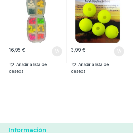
16,95
€
4,50
€
Añadir a lista de
Añadir a lista de
deseos
deseos
Cebo artificial
,
Cebos
Cebo artificial
,
Cebos
Enterprise Tackle Selection
Enterprise Tackle Eternal
Box Pop Up Corn
Boilies Amarillo 15mm
16,95
€
3,99
€