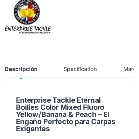
sabores líquidos, en un práctico bote mini glug…
6,20
€
Añadir a lista de deseos