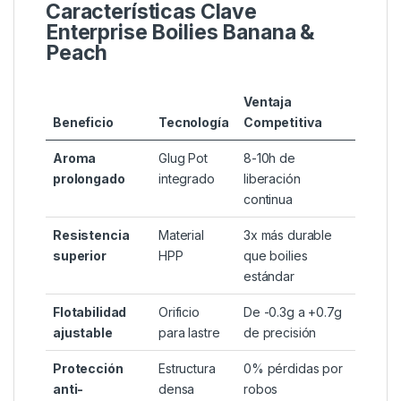
innovador. Su diseño con orificio lateral permite
ajustar la flotabilidad y potenciar el cebo con líquidos
adicionales, ideal para:
✔
Pesca en aguas turbias
– Color amarillo flúor
para máxima visibilidad
✔
Sesiones técnicas
– Aroma dual que estimula la
alimentación
✔
Montajes snowman
– Compatibilidad perfecta
con boilies reales
Características Clave
Enterprise Boilies Banana &
Peach
Ventaja
Beneficio
Tecnología
Competitiva
Aroma
Glug Pot
8-10h de
prolongado
integrado
liberación