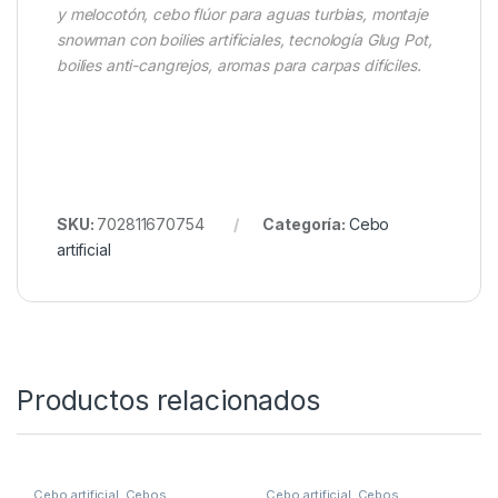
Peso Unitario:
0.9g (14mm)
Duración Aroma:
10-12h (en agua quieta)
Paquete:
15 unidades + líquido
Caso Real:
“En el embalse de La Sotonera (ES), 14 capturas en
24h usando este modelo en montaje snowman
invertido + lastre 0.3g”
Enterprise Eternal Boilies Fluoro Yellow, boilies banana
y melocotón, cebo flúor para aguas turbias, montaje
snowman con boilies artificiales, tecnología Glug Pot,
boilies anti-cangrejos, aromas para carpas difíciles.
SKU:
702811670754
Categoría:
Cebo