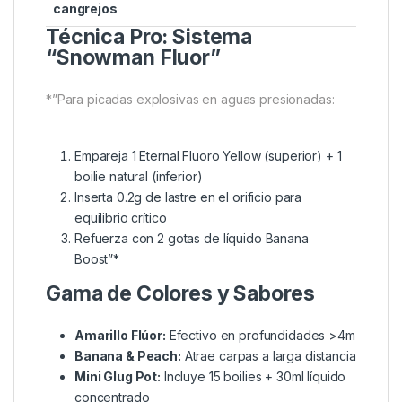
continua
Resistencia
Material
3x más durable
superior
HPP
que boilies
estándar
Flotabilidad
Orificio
De -0.3g a +0.7g
ajustable
para lastre
de precisión
Protección
Estructura
0% pérdidas por
anti-
densa
robos
cangrejos
Técnica Pro: Sistema
“Snowman Fluor”
*”Para picadas explosivas en aguas presionadas:
Empareja 1 Eternal Fluoro Yellow (superior) + 1
boilie natural (inferior)