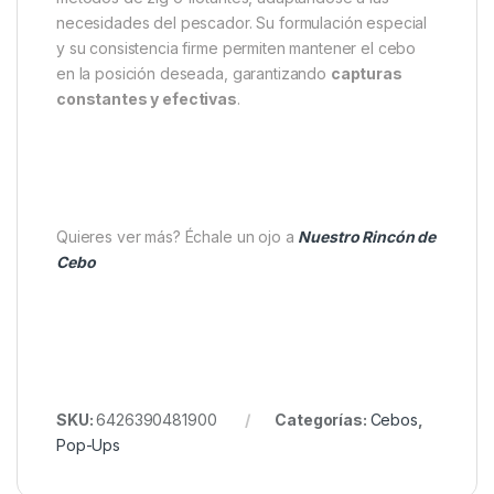
que buscan un cebo que
destaca sobre el resto
,
tanto en olor como en presentación. Funciona
especialmente bien cuando se utiliza en
combinación con otros cebos Dudi Baits de la gama
Super Hot, permitiendo crear
montajes
estratégicos y altamente efectivos
.
Este pop-up se puede utilizar en diferentes tipos de
pesca: desde colocaciones en el fondo hasta
métodos de zig o flotantes, adaptándose a las
necesidades del pescador. Su formulación especial
y su consistencia firme permiten mantener el cebo
en la posición deseada, garantizando
capturas
constantes y efectivas
.