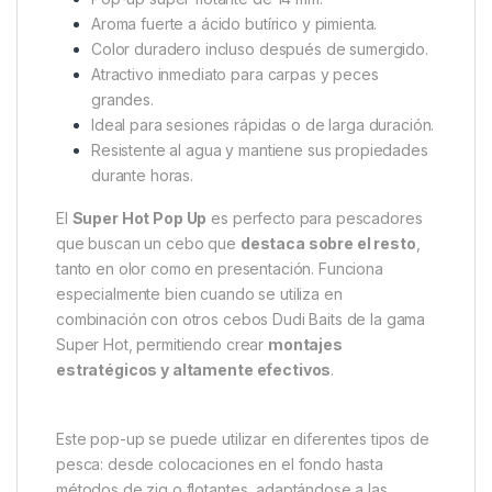
rosa, no se ha podido incluir “fluminow” en la
composición; sin embargo, esto no afecta su
eficacia. La combinación de
olor, sabor y color
asegura que el cebo se mantenga visible y atractivo
durante toda la sesión.
Características principales:
Pop-up súper flotante de 14 mm.
Aroma fuerte a ácido butírico y pimienta.
Color duradero incluso después de sumergido.
Atractivo inmediato para carpas y peces
grandes.
Ideal para sesiones rápidas o de larga duración.
Resistente al agua y mantiene sus propiedades
durante horas.
El
Super Hot Pop Up
es perfecto para pescadores