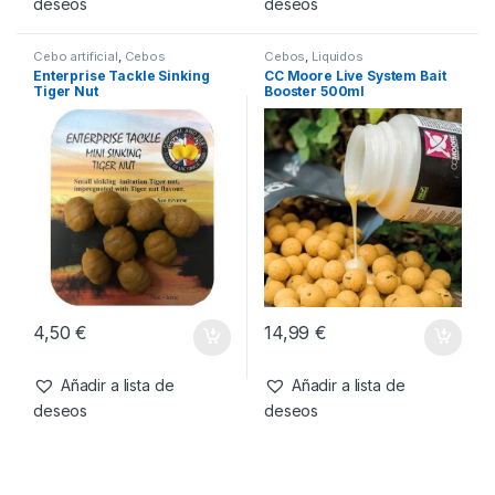
3,99
€
17,95
€
Añadir a lista de
Añadir a lista de
deseos
deseos
Cebo artificial
,
Cebos
Cebos
,
Liquidos
Enterprise Tackle Sinking
CC Moore Live System Bait
Tiger Nut
Booster 500ml