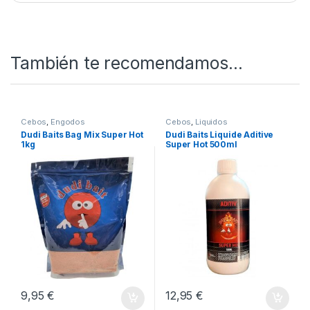
Quieres ver más? Échale un ojo a
Nuestro Rincón de
Cebo
SKU:
6426390481900
Categorías:
Cebos
,
Pop-Ups
También te recomendamos…
Cebos
,
Engodos
Cebos
,
Liquidos
Dudi Baits Bag Mix Super Hot
Dudi Baits Liquide Aditive