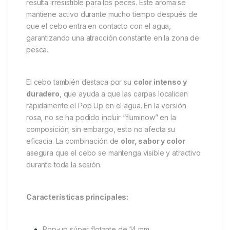
Dudi Baits Super Hot Pop Up –
14 mm
El
Dudi Baits Super Hot Pop Up 14mm
es un cebo
súper flotante
, diseñado para atraer de manera
inmediata a las carpas. Su composición incluye un
fuerte aroma a ácido butírico y pimienta
, que
resulta irresistible para los peces. Este aroma se
mantiene activo durante mucho tiempo después de
que el cebo entra en contacto con el agua,
garantizando una atracción constante en la zona de
pesca.
El cebo también destaca por su
color intenso y
duradero
, que ayuda a que las carpas localicen
rápidamente el Pop Up en el agua. En la versión