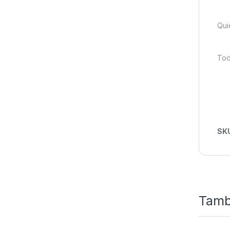
Qui
Tod
SK
Tamb