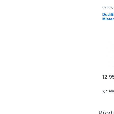
Cebos
,
Dudi B
Miste
12,9
Aña
Prod