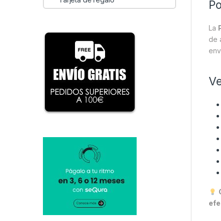
Po
La
de 
env
Ve
efe