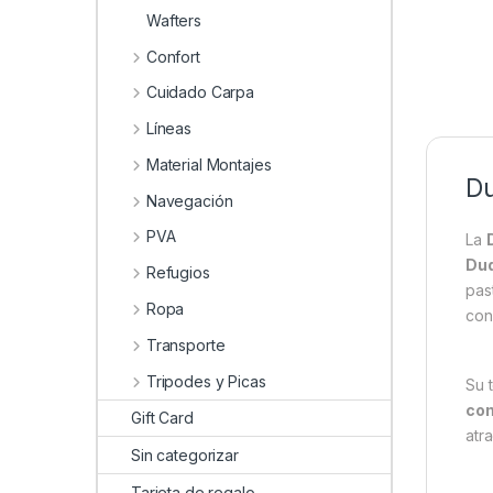
Wafters
Confort
Cuidado Carpa
Líneas
Material Montajes
Du
Navegación
PVA
La
Dud
Refugios
pas
Ropa
con
Transporte
Tripodes y Picas
Su 
con
Gift Card
atr
Sin categorizar
Tarjeta de regalo