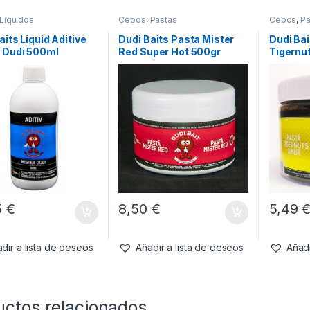
Liquidos
Cebos
,
Pastas
Cebos
,
Pa
aits Liquid Aditive
Dudi Baits Pasta Mister
Dudi Bai
r Dudi 500ml
Red Super Hot 500gr
Tigernu
5
€
8,50
€
5,49
dir a lista de deseos
Añadir a lista de deseos
Añadi
uctos relacionados