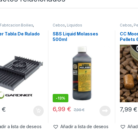
Fabricacion Boilies
,
Cebos
,
Liquidos
Cebos
,
Pe
& Pistolas
r Tabla De Rulado
SBS Liquid Molasses
CC Moo
500ml
Pellets
-
13%
6,99
€
5
€
7,99
€
7,99
€
dir a lista de deseos
Añadir a lista de deseos
Añadi