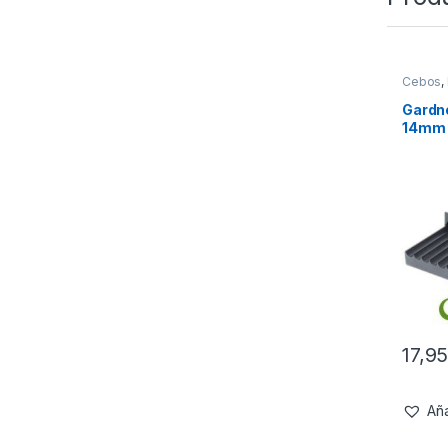
Cebos
,
Tablas 
Gardne
14mm
17,9
Aña