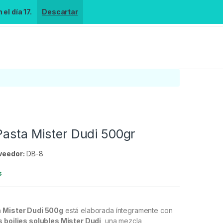
el día 17.
Descartar
Pasta Mister Dudi 500gr
veedor:
DB-8
s
a Mister Dudi 500g
está elaborada íntegramente con
 boilies solubles Mister Dudi
, una mezcla