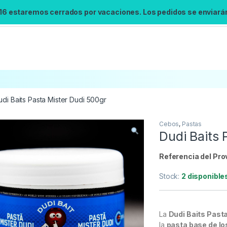
 16 estaremos cerrados por vacaciones. Los pedidos se enviarán 
udi Baits Pasta Mister Dudi 500gr
Cebos
,
Pastas
Búsqueda no disponible
Dudi Baits 
No se pudo cargar el widget de búsqueda.
Inténtalo de nuevo.
Referencia del Pro
Stock:
2 disponible
Reintentar
La
Dudi Baits Past
la
pasta base de los