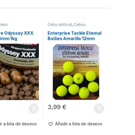
llets
Cebo artificial
,
Cebos
re Odyssey XXX
Enterprise Tackle Eternal
 6mm 1kg
Boilies Amarillo 12mm
3,99
€
r a lista de deseos
Añadir a lista de deseos