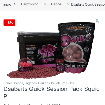
Inicio
Carpfishing
Cebos
DsaBaits Quick Sessi
-
8%
Boilies
,
Cebos
,
Engodos
,
Liquidos
,
Pellets
,
Pop-Ups
DsaBaits Quick Session Pack Squid
P