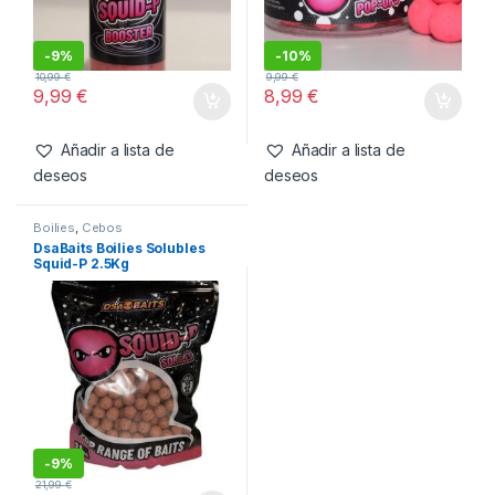
-
9%
-
10%
10,99
€
9,99
€
9,99
€
8,99
€
Añadir a lista de
Añadir a lista de
deseos
deseos
Boilies
,
Cebos
DsaBaits Boilies Solubles
Squid-P 2.5Kg
-
9%
21,99
€