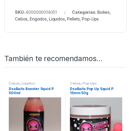
SKU:
4000000014051
Categorías:
Boilies
,
Cebos
,
Engodos
,
Liquidos
,
Pellets
,
Pop-Ups
También te recomendamos…
Cebos
,
Liquidos
Cebos
,
Pop-Ups
DsaBaits Booster Squid P
DsaBaits Pop Up Squid P
500ml
15mm 50g