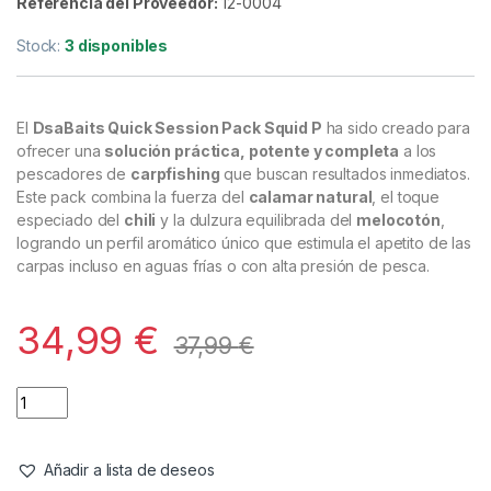
Referencia del Proveedor:
12-0004
Stock:
3 disponibles
El
DsaBaits Quick Session Pack Squid P
ha sido creado para
ofrecer una
solución práctica, potente y completa
a los
pescadores de
carpfishing
que buscan resultados inmediatos.
Este pack combina la fuerza del
calamar natural
, el toque
especiado del
chili
y la dulzura equilibrada del
melocotón
,
logrando un perfil aromático único que estimula el apetito de las
carpas incluso en aguas frías o con alta presión de pesca.
34,99
€
37,99
€
Añadir a lista de deseos