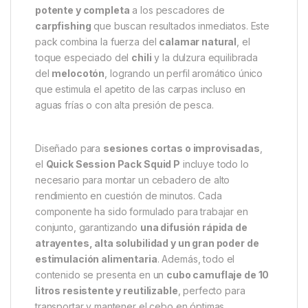
potente y completa
a los pescadores de
carpfishing
que buscan resultados inmediatos. Este
pack combina la fuerza del
calamar natural
, el
toque especiado del
chili
y la dulzura equilibrada
del
melocotón
, logrando un perfil aromático único
que estimula el apetito de las carpas incluso en
aguas frías o con alta presión de pesca.
Diseñado para
sesiones cortas o improvisadas
,
el
Quick Session Pack Squid P
incluye todo lo
necesario para montar un cebadero de alto
rendimiento en cuestión de minutos. Cada
componente ha sido formulado para trabajar en
conjunto, garantizando
una difusión rápida de
atrayentes, alta solubilidad y un gran poder de
estimulación alimentaria
. Además, todo el
contenido se presenta en un
cubo camuflaje de 10
litros resistente y reutilizable
, perfecto para
transportar y mantener el cebo en óptimas