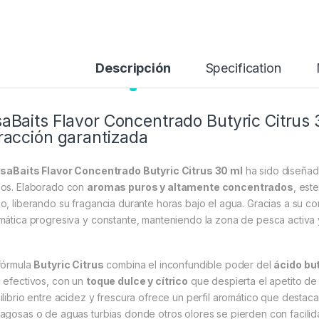
Descripción
Specification
aBaits Flavor Concentrado Butyric Citrus 
racción garantizada
saBaits Flavor Concentrado Butyric Citrus 30 ml
ha sido diseñado
os. Elaborado con
aromas puros y altamente concentrados
, est
o, liberando su fragancia durante horas bajo el agua. Gracias a su co
mática progresiva y constante, manteniendo la zona de pesca activa y
fórmula
Butyric Citrus
combina el inconfundible poder del
ácido but
 efectivos, con un
toque dulce y cítrico
que despierta el apetito de l
ilibrio entre acidez y frescura ofrece un perfil aromático que desta
agosas o de aguas turbias donde otros olores se pierden con facilid