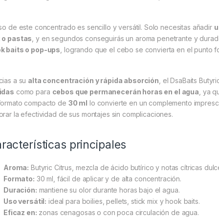
uso de este concentrado es sencillo y versátil. Solo necesitas añadir
u
 o pastas
, y en segundos conseguirás un aroma penetrante y dura
k baits o pop-ups
, logrando que el cebo se convierta en el punto f
cias a su
alta concentración y rápida absorción
, el DsaBaits Butyri
idas
como para
cebos que permanecerán horas en el agua
, ya q
formato compacto de
30 ml
lo convierte en un complemento impresc
orar la efectividad de sus montajes sin complicaciones.
racterísticas principales
Aroma:
Butyric Citrus, mezcla de ácido butírico y notas cítricas dulc
Formato:
30 ml, fácil de aplicar y de alta concentración.
Duración:
mantiene su olor durante horas bajo el agua.
Uso versátil:
ideal para boilies, pellets, stick mix y hook baits.
Eficaz en:
zonas cenagosas o con poca circulación de agua.