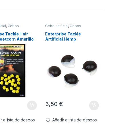
cial
,
Cebos
Cebo artificial
,
Cebos
se Tackle Hair
Enterprise Tackle
eetcorn Amarillo
Artificial Hemp
€
3,50
€
r a lista de deseos
Añadir a lista de deseos