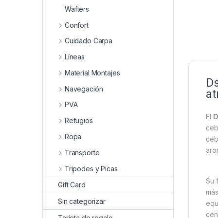
Wafters
Confort
Cuidado Carpa
Líneas
Material Montajes
Ds
Navegación
at
PVA
El
D
Refugios
ceb
Ropa
ceb
aro
Transporte
Tripodes y Picas
Su 
Gift Card
más
Sin categorizar
equ
cen
Tarjeta de regalo