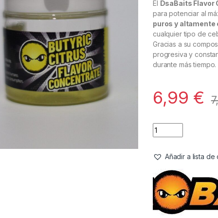
El
DsaBaits Flavor 
para potenciar al má
puros y altamente
cualquier tipo de ce
Gracias a su composi
progresiva y constan
durante más tiempo.
6,99
€
7
Añadir a lista d