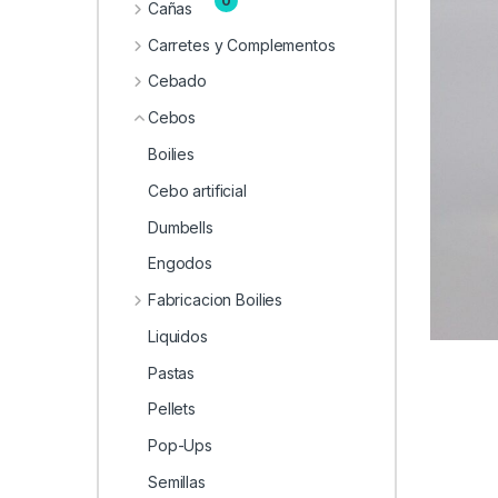
0
Cañas
Carretes y Complementos
Cebado
Cebos
Boilies
Cebo artificial
Dumbells
Engodos
Fabricacion Boilies
Liquidos
Pastas
Pellets
Pop-Ups
Semillas