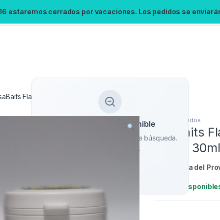
 16 estaremos cerrados por vacaciones. Los pedidos se enviarán 
saBaits Flavor Concentrado Butyric Citrus 30ml
Cebos
,
Liquidos
Búsqueda no disponible
DsaBaits F
No se pudo cargar el widget de búsqueda.
Citrus 30m
Inténtalo de nuevo.
Referencia del Pro
Reintentar
Stock:
4 disponible