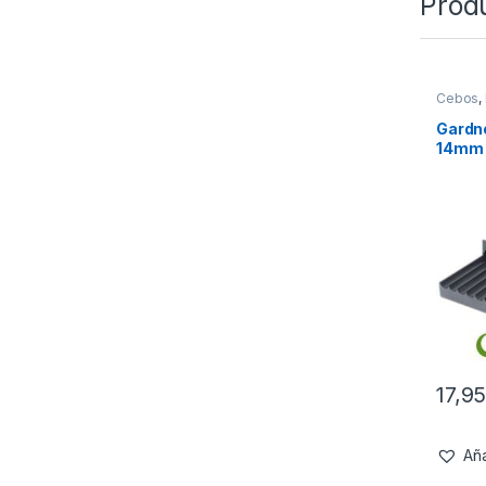
Prod
Cebos
,
Tablas 
Gardne
14mm
17,9
Aña