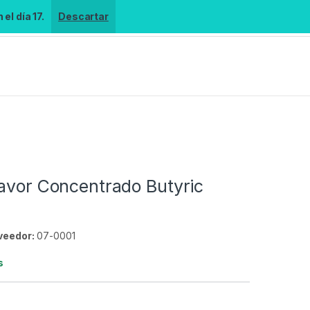
el día 17.
Descartar
lavor Concentrado Butyric
l
veedor:
07-0001
s