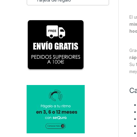
El 
mix
hoo
Gra
ráp
Su 
mej
Ca