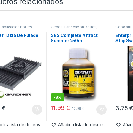
uctos relacionados
Fabricacion Boilies
,
Cebos
,
Fabricacion Boilies
,
Cebo artifi
& Pistolas
Liquidos
r Tabla De Rulado
SBS Complete Attract
Enterpri
Summer 250ml
Stop Sw
-
8%
11,99
€
5
€
3,75
12,99
€
dir a lista de deseos
Añadir a lista de deseos
Añadi