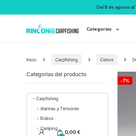
Del 9 de agosto al
Categorías
Inicio
Carpfishing
Cebos
D
Categorías del producto
-
7%
Carpfishing
Alarmas y Tensores
Bolsos
Camping
0,00
€