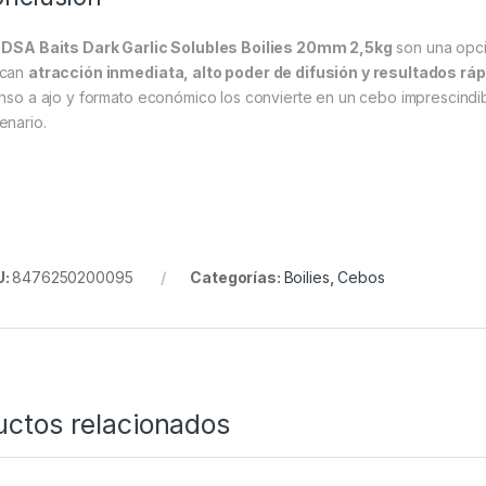
s
DSA Baits Dark Garlic Solubles Boilies 20mm 2,5kg
son una opci
scan
atracción inmediata, alto poder de difusión y resultados rá
enso a ajo y formato económico los convierte en un cebo imprescindib
enario.
U:
8476250200095
Categorías:
Boilies
,
Cebos
uctos relacionados