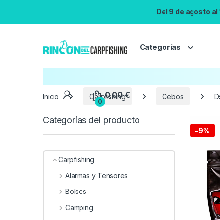
Del 9 de agosto al
Categorías
Inicio
Carpfishing
Cebos
D
Categorías del producto
-
9%
Carpfishing
Alarmas y Tensores
Bolsos
Camping
0,00
€