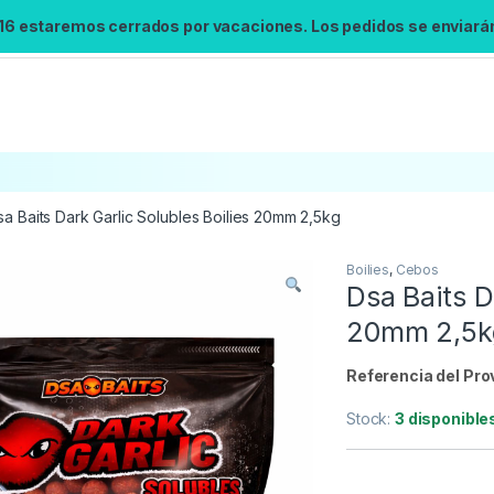
 16 estaremos cerrados por vacaciones. Los pedidos se enviarán 
sa Baits Dark Garlic Solubles Boilies 20mm 2,5kg
Boilies
,
Cebos
Búsqueda no disponible
Dsa Baits D
No se pudo cargar el widget de búsqueda.
20mm 2,5k
Inténtalo de nuevo.
Referencia del Pro
Reintentar
Stock:
3 disponible