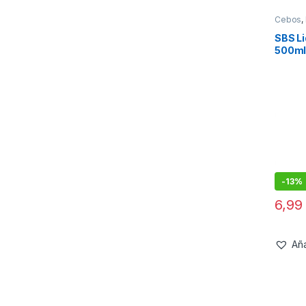
Cebos
,
SBS L
500m
-
13%
6,9
Aña