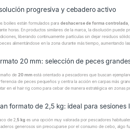
solución progresiva y cebadero activo
os boilies están formulados para
deshacerse de forma controlada
,
ante horas. En productos similares de la marca, la disolución puede
diciones, liberando continuamente partículas sin dejar residuos sólido
 peces alimentándose en la zona durante más tiempo, aumentando las
rmato 20 mm: selección de peces grande
tamaño de
20 mm
está orientado a pescadores que buscan ejemplare
erferencia de peces pequeños y centra la acción en carpas más gran
tar en el hair rig como para cebar de manera estratégica en zonas pr
an formato de 2,5 kg: ideal para sesiones 
saco de 2,
5 kg
es una opción muy valorada por pescadores habituales
aderos generosos sin preocuparse por el consumo de cebo, algo fu