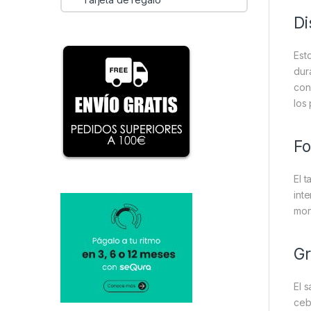
Di
Est
dur
con
los
Fo
El 
int
mon
Gr
El 
ceb