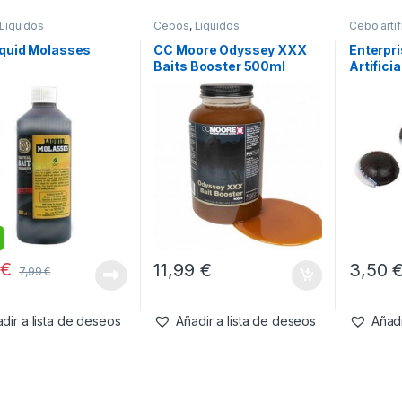
Liquidos
Cebos
,
Liquidos
Cebo artifi
iquid Molasses
CC Moore Odyssey XXX
Enterpri
l
Baits Booster 500ml
Artifici
9
€
11,99
€
3,50
7,99
€
dir a lista de deseos
Añadir a lista de deseos
Añadi