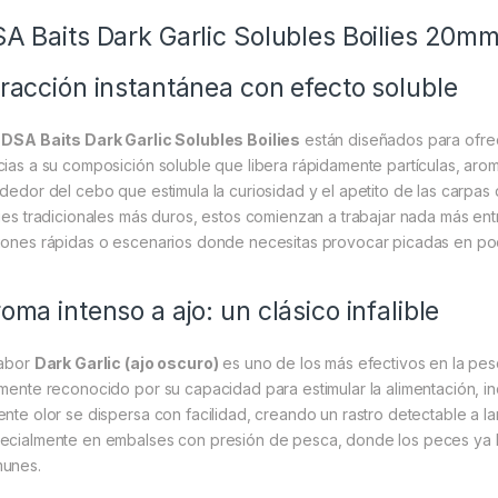
A Baits Dark Garlic Solubles Boilies 20m
racción instantánea con efecto soluble
s
DSA Baits Dark Garlic Solubles Boilies
están diseñados para ofr
cias a su composición soluble que libera rápidamente partículas, aro
ededor del cebo que estimula la curiosidad y el apetito de las carpas
lies tradicionales más duros, estos comienzan a trabajar nada más ent
iones rápidas o escenarios donde necesitas provocar picadas en po
oma intenso a ajo: un clásico infalible
sabor
Dark Garlic (ajo oscuro)
es uno de los más efectivos en la pesc
amente reconocido por su capacidad para estimular la alimentación, in
ente olor se dispersa con facilidad, creando un rastro detectable a lar
ecialmente en embalses con presión de pesca, donde los peces ya 
unes.