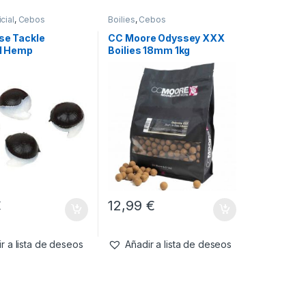
cial
,
Cebos
Boilies
,
Cebos
se Tackle
CC Moore Odyssey XXX
al Hemp
Boilies 18mm 1kg
€
12,99
€
r a lista de deseos
Añadir a lista de deseos