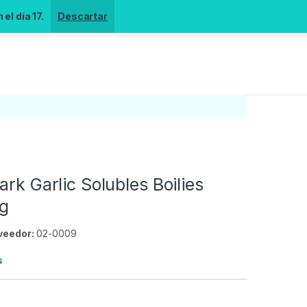
el día 17.
Descartar
ark Garlic Solubles Boilies
g
veedor:
02-0009
s