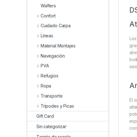
Wafters
DS
Confort
At
Cuidado Carpa
Líneas
Lo
gra
Material Montajes
alr
Navegación
boi
PVA
ses
Refugios
Ar
Ropa
Transporte
El 
Tripodes y Picas
alt
pot
Gift Card
esp
Sin categorizar
com
Tarjeta de regalo