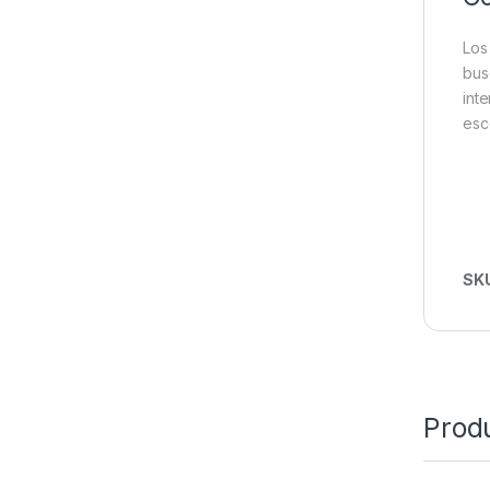
Lo
bu
int
esc
SK
Prod