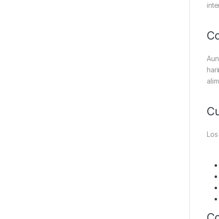
int
Co
Aun
har
ali
Cu
Lo
Co