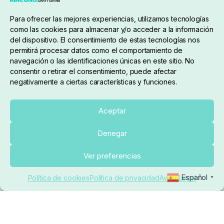
Condiciones de compra
Para ofrecer las mejores experiencias, utilizamos tecnologías
como las cookies para almacenar y/o acceder a la información
del dispositivo. El consentimiento de estas tecnologías nos
permitirá procesar datos como el comportamiento de
navegación o las identificaciones únicas en este sitio. No
consentir o retirar el consentimiento, puede afectar
negativamente a ciertas características y funciones.
Sobre nosotros
Aceptar
Denegar
pedidos@elrincondelcarpfishing.com
Añadir al carrito
Ver preferencias
910 824 923
Español
Política de cookies
Política de privacidad
Aviso Legal
▼
Lunes a Viernes de 10:00 a 14:00 horas y 17:00 a
20:00