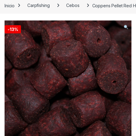
Inicio
Carpfishing
Cebos
Coppens Pellet Red Ha
-
13%