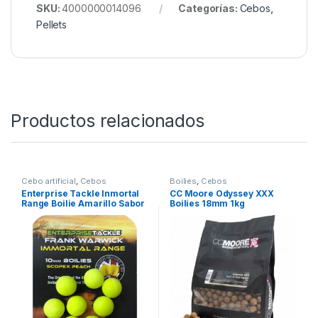
SKU:
4000000014096
Categorías:
Cebos
,
Pellets
Productos relacionados
Cebo artificial
,
Cebos
Boilies
,
Cebos
Enterprise Tackle Inmortal
CC Moore Odyssey XXX
Range Boilie Amarillo Sabor
Boilies 18mm 1kg
Scopex Peach 10mm