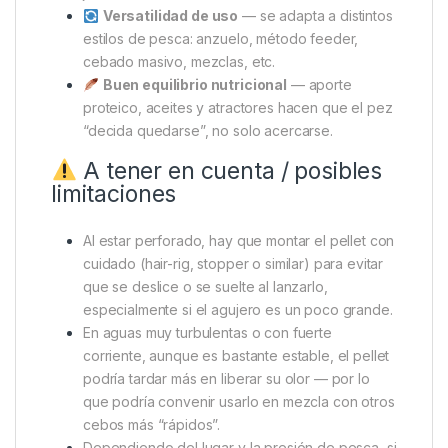
Versatilidad de uso
— se adapta a distintos
estilos de pesca: anzuelo, método feeder,
cebado masivo, mezclas, etc.
Buen equilibrio nutricional
— aporte
proteico, aceites y atractores hacen que el pez
“decida quedarse”, no solo acercarse.
A tener en cuenta / posibles
limitaciones
Al estar perforado, hay que montar el pellet con
cuidado (hair-rig, stopper o similar) para evitar
que se deslice o se suelte al lanzarlo,
especialmente si el agujero es un poco grande.
En aguas muy turbulentas o con fuerte
corriente, aunque es bastante estable, el pellet
podría tardar más en liberar su olor — por lo
que podría convenir usarlo en mezcla con otros
cebos más “rápidos”.
Dependiendo del lugar y la presión de pesca, si