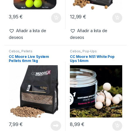
3,95
€
12,99
€
Añadir a lista de
Añadir a lista de
deseos
deseos
Cebos
,
Pellets
Cebos
,
Pop-Ups
CC Moore Live System
CC Moore NS1 White Pop
Pellets 6mm 1kg
Ups 14mm
7,99
€
8,99
€