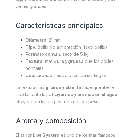
Ccmoore Boile Live System
21mm Continental 5kg
El
CC Moore
Live System Continental 21 mm
es
un
boilie de carpfishing
diseñado principalmente
para
cebar en grandes cantidades
cuando pescas
carpas. La versión
Continental
está pensada para
aguas europeas donde se usa mucho cebo y hay
peces grandes.
Características principales
Diámetro:
21 mm
Tipo:
Boilie de alimentación (feed boilie)
Formato común:
saco de
5 kg
Textura:
más
dura y gruesa
que los boilies