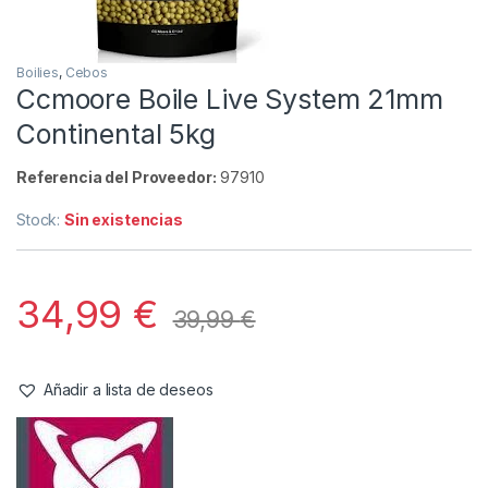
Inicio
Carpfishing
Cebos
Ccmoore Boile Live S
Agotado
-
13%
Boilies
,
Cebos
Ccmoore Boile Live System 21mm
Continental 5kg
Referencia del Proveedor:
97910
Stock:
Sin existencias