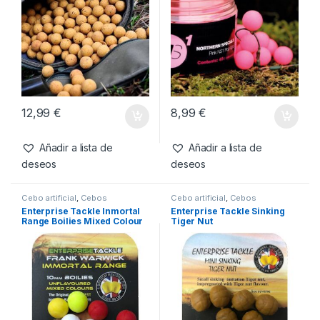
Productos relacionados
Boilies
,
Cebos
Cebos
,
Pop-Ups
CC Moore Live System
CC Moore NS1 Pink Pop Ups
Boilies 18mm 1kg
14mm
12,99
€
8,99
€