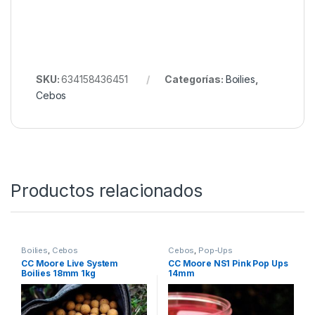
Si quieres, puedo hacerte también:
Descripción larga optimizada para tienda
(SEO)
de este producto.
Título + bullets de venta
para ecommerce.
Comparación:
Live System vs Odyssey XXX
vs Pacific Tuna.
SKU:
634158436451
Categorías:
Boilies
,
Cebos