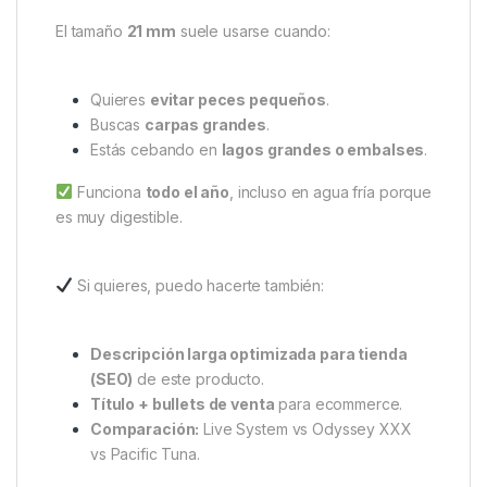
Ventajas del modelo Continental
Más duro
, aguanta mejor cangrejos o peces
pequeños.
Más barato por kilo
, ideal para usar mucho
cebo.
Perfecto para
spods, spombs o cebado con
barco
.
Muy usado para
prebaiting
o sesiones largas.
Cuándo usar 21 mm
El tamaño
21 mm
suele usarse cuando:
Quieres
evitar peces pequeños
.
Buscas
carpas grandes
.
Estás cebando en
lagos grandes o embalses
.
Funciona
todo el año
, incluso en agua fría porque
es muy digestible.