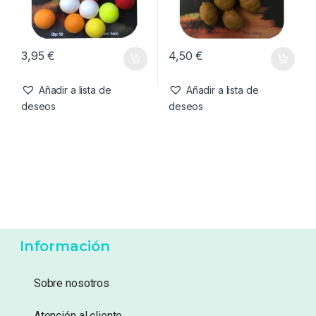
Añadir a lista de
Añadir a lista de
deseos
deseos
Cebo artificial
,
Cebos
Cebo artificial
,
Cebos
Enterprise Tackle Inmortal
Enterprise Tackle Sinking
Range Boilies Mixed Colour
Tiger Nut
10mm
3,95
€
4,50
€
Añadir a lista de
Añadir a lista de
deseos
deseos