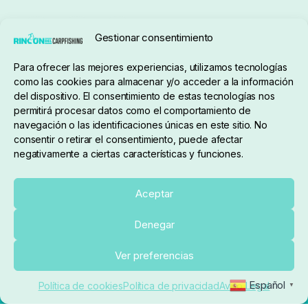
Seguimiento de pedidos
Gestionar consentimiento
Condiciones de compra
Para ofrecer las mejores experiencias, utilizamos tecnologías
como las cookies para almacenar y/o acceder a la información
del dispositivo. El consentimiento de estas tecnologías nos
permitirá procesar datos como el comportamiento de
navegación o las identificaciones únicas en este sitio. No
consentir o retirar el consentimiento, puede afectar
negativamente a ciertas características y funciones.
Sobre nosotros
Aceptar
Denegar
pedidos@elrincondelcarpfishing.com
Ver preferencias
910 824 923
Español
Política de cookies
Política de privacidad
Aviso Legal
▼
Lunes a Viernes de 10:00 a 14:00 horas y 17:00 a