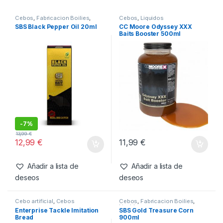
SKU:
634158433696
Categorías:
Cebos
,
Liquidos
Productos relacionados
Cebos
,
Fabricacion Boilies
,
Cebos
,
Liquidos
Liquidos
SBS Black Pepper Oil 20ml
CC Moore Odyssey XXX
Baits Booster 500ml