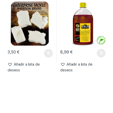
-
7%
13,99
€
12,99
€
11,99
€
Añadir a lista de
Añadir a lista de
deseos
deseos
Cebo artificial
,
Cebos
Cebos
,
Fabricacion Boilies
,
Liquidos
Enterprise Tackle Imitation
SBS Gold Treasure Corn
Bread
900ml