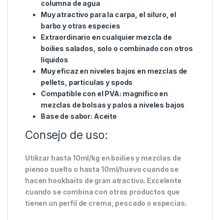
Propiedades de la esencia Ultra
Frankfurter:
Sabor líquido, fino y aceitoso, de color pajizo
Sabor ahumado, aceitoso y potente a
salchicha frankfurter
Aroma a salchicha muy fuerte y reconocible
al instante
El sabor aceitoso se dispersa por la
columna de agua
Muy atractivo para la carpa, el siluro, el
barbo y otras especies
Extraordinario en cualquier mezcla de
boilies salados, solo o combinado con otros
líquidos
Muy eficaz en niveles bajos en mezclas de
pellets, partículas y spods
Compatible con el PVA: magnífico en