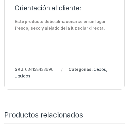
mezclas de bolsas y palos a niveles bajos
Base de sabor: Aceite
Consejo de uso:
Utilizar hasta 10ml/kg en boilies y mezclas de
pienso suelto o hasta 10ml/huevo cuando se
hacen hookbaits de gran atractivo. Excelente
cuando se combina con otros productos que
tienen un perfil de crema, pescado o especias.
Orientación al cliente:
Este producto debe almacenarse en un lugar
fresco, seco y alejado de la luz solar directa.