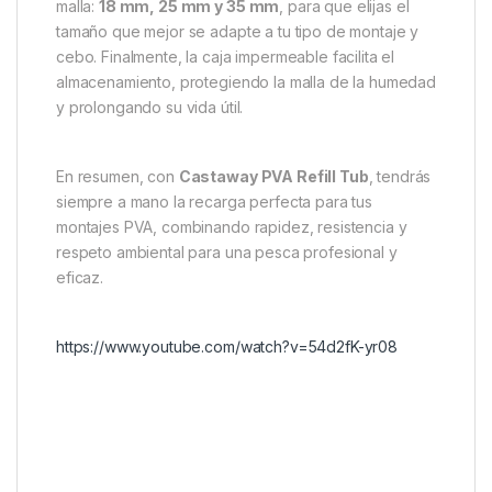
La malla es totalmente compatible con líquidos y
aditivos amigables con el PVA, lo que amplía tus
opciones para potenciar tus cebos con aromas y
sabores. Además, su diseño evita dejar residuos en
el agua, contribuyendo así a una pesca más limpia y
respetuosa con el medio ambiente.
Este producto está disponible en tres anchos de
malla:
18 mm, 25 mm y 35 mm
, para que elijas el
tamaño que mejor se adapte a tu tipo de montaje y
cebo. Finalmente, la caja impermeable facilita el
almacenamiento, protegiendo la malla de la humedad
y prolongando su vida útil.
En resumen, con
Castaway PVA Refill Tub
, tendrás
siempre a mano la recarga perfecta para tus