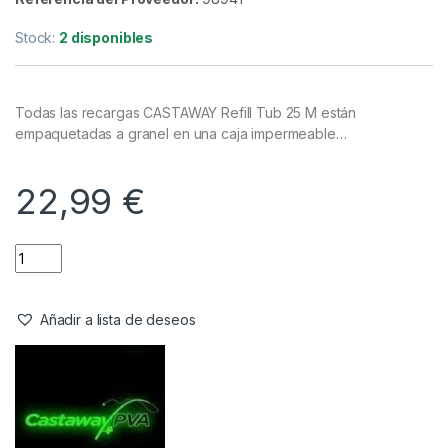
Mallas
,
PVA
Castaway PVA Refill Tub 60mm
20m
Referencia del Proveedor:
98941
Stock:
2 disponibles
Todas las recargas CASTAWAY Refill Tub 25 M están
empaquetadas a granel en una caja impermeable…
22,99
€