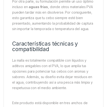
La principal ventaja de este producto es su
versatilidad y rapidez. En concreto, la malla PVA de
Castaway ofrece una
fusión rápida
, disolviéndose
en el agua entre 30 y 60 segundos, lo que asegura
una liberación efectiva del cebo y maximiza la
atracción del pez. Además, es apta para todas las
profundidades, por lo que la hace idónea tanto para
aguas superficiales como profundas.
Por otra parte, su formulación permite un uso óptimo
incluso en
aguas frías
, donde otros materiales PVA
pueden tardar más en disolverse. Por consiguiente,
esto garantiza que tu cebo siempre esté bien
presentado, aumentando la probabilidad de captura
sin importar la temporada o temperatura del agua.
Características técnicas y
compatibilidad