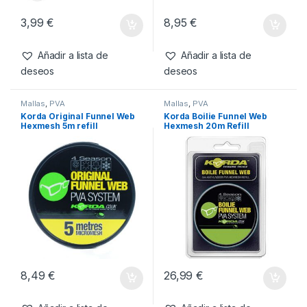
Bolsas
,
PVA
Mallas
,
PVA
Fox Edges Rapide PVA Bag
ESP Recambio de Malla de
Refills Fast Melt 85mm x
PVA 20mm y 25mm 8 Metros
220mm Bags
3,99
€
8,95
€
Añadir a lista de
Añadir a lista de
deseos
deseos
Mallas
,
PVA
Mallas
,
PVA
Korda Original Funnel Web
Korda Boilie Funnel Web
Hexmesh 5m refill
Hexmesh 20m Refill