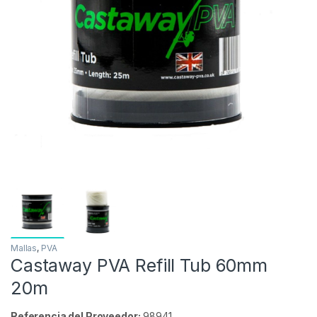
Inicio
Carpfishing
PVA
Mallas
Castaway 