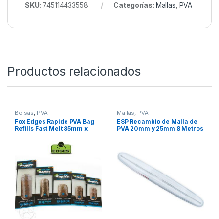
montajes PVA, combinando rapidez, resistencia y
respeto ambiental para una pesca profesional y
eficaz.
https://www.youtube.com/watch?v=54d2fK-yr08
SKU:
745114433558
Categorías:
Mallas
,
PVA
Productos relacionados