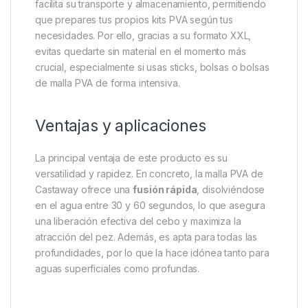
Castaway PVA Refill Tub –
Recarga XXL para kits PVA
profesionales
Las recargas
Castaway PVA Refill Tub 25 metros
están diseñadas para pescadores exigentes que
buscan autonomía y eficiencia durante largas
jornadas de pesca. Además, estas recargas se
presentan a granel en una caja impermeable, lo que
facilita su transporte y almacenamiento, permitiendo
que prepares tus propios kits PVA según tus
necesidades. Por ello, gracias a su formato XXL,
evitas quedarte sin material en el momento más
crucial, especialmente si usas sticks, bolsas o bolsas
de malla PVA de forma intensiva.
Ventajas y aplicaciones