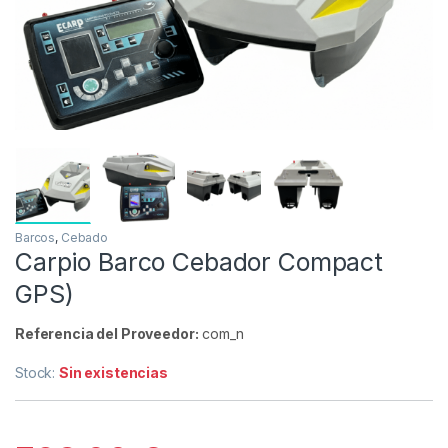
Inicio
Carpfishing
Cebado
Carpio Barco Cebad
-
6%