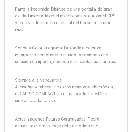
Control Inteligente y Práctico
La clave de nuestra tecnología
reside en el mando a distancia:
Manejo con una Sola Mano: El joystick de alta
precisión y el diseño ergonómico permiten un
control total de los motores con una sola mano,
liberando la otra para otras tareas.
Pantalla Integrada: Disfrute de una pantalla de gran
calidad integrada en el mando para visualizar el GPS
y toda la información esencial del barco en tiempo
real.
Sonda a Color Integrada: La sonda a color va
incorporada en el mismo mando, ofreciendo una