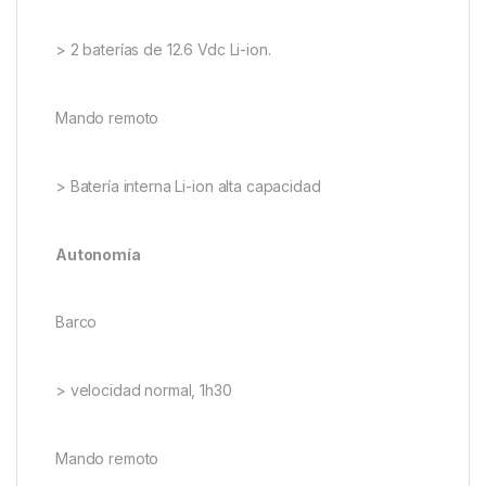
> Modo exclusivo de Electrocarp, AUTOCEBADO
> Seguridad, modo Rescue, volverá al punto cero si
se pierde la comunicación con el control remoto.
Alimentaciones
Barco
> 2 baterías de 12.6 Vdc Li-ion.
Mando remoto
> Batería interna Li-ion alta capacidad