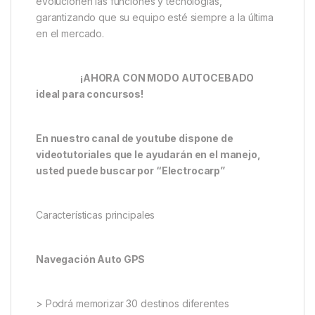
solución compacta, cómoda y sin cables adicionales.
Siempre a la Vanguardia
Al diseñar y fabricar nosotros mismos la electrónica,
el CARPIO COMPACT no es un producto estático,
sino un producto vivo:
Actualizaciones Futuras Garantizadas: Podrá
actualizar el barco fácilmente a medida que
evolucionen las funciones y tecnologías,
garantizando que su equipo esté siempre a la última
en el mercado.
¡AHORA CON MODO AUTOCEBADO
ideal para concursos!
En nuestro canal de youtube dispone de