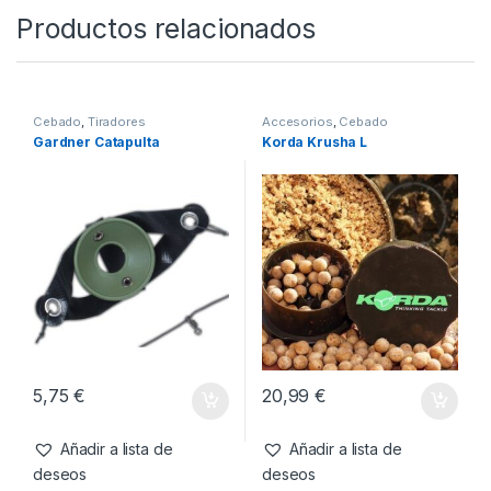
SKU:
4000000014216
Categorías:
Barcos
,
Cebado
Productos relacionados
Cebado
,
Tiradores
Accesorios
,
Cebado
Gardner Catapulta
Korda Krusha L