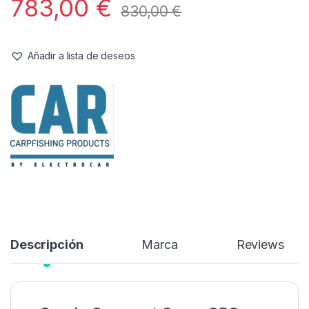
Barcos
,
Cebado
Carpio Barco Cebador Compact
GPS)
Referencia del Proveedor:
com_n
Stock:
Sin existencias
783,00
€
830,00
€
Añadir a lista de deseos