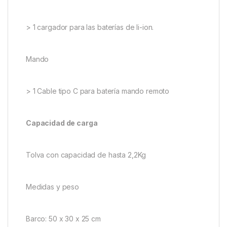
> Rango de trabajo de 450 metros (según
condiciones meteorológicas y terreno)
> Dispone de hasta 40 canales diferentes.
Cargadores
Barco
> 1 cargador para las baterías de li-ion.
Mando
> 1 Cable tipo C para batería mando remoto