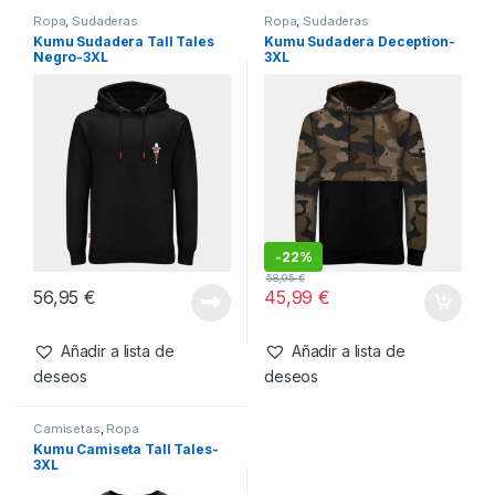
SKU:
5060615346660
Categorías:
Camisetas
,
Ropa
También te recomendamos…
Ropa
,
Sudaderas
Ropa
,
Sudaderas
Kumu Sudadera Tall Tales
Kumu Sudadera Deception-
Negro-3XL
3XL