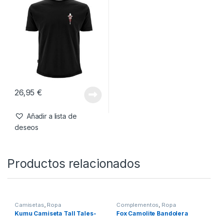
-
22%
58,95
€
56,95
€
45,99
€
Añadir a lista de
Añadir a lista de
deseos
deseos
Camisetas
,
Ropa
Kumu Camiseta Tall Tales-
3XL
26,95
€