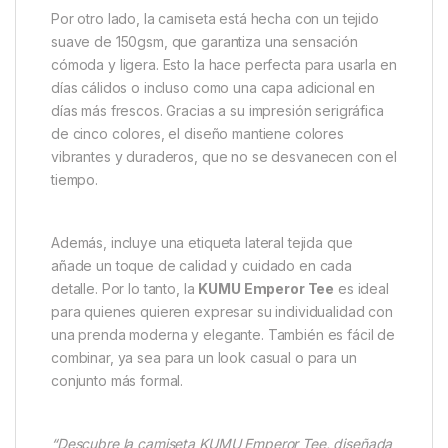
Cada Detalle
La Camiseta Kumu Emperor- 3XL rinde homenaje a la
icónica libélula Emperor Dragonfly. Su diseño captura
la delicada estructura de sus alas en un estilo
ilustrativo llamativo. Además, los tonos electrizantes
de azul y verde aportan vida y profundidad al
diseño. Así, esta camiseta no solo es atractiva, sino
que también destaca entre otras prendas.
Por otro lado, la camiseta está hecha con un tejido
suave de 150gsm, que garantiza una sensación
cómoda y ligera. Esto la hace perfecta para usarla en
días cálidos o incluso como una capa adicional en
días más frescos. Gracias a su impresión serigráfica
de cinco colores, el diseño mantiene colores
vibrantes y duraderos, que no se desvanecen con el
tiempo.