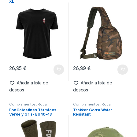
Añadir a lista de
deseos
Productos relacionados
Camisetas
,
Ropa
Complementos
,
Ropa
Kumu Camiseta Tall Tales-
Fox Camolite Bandolera
XL