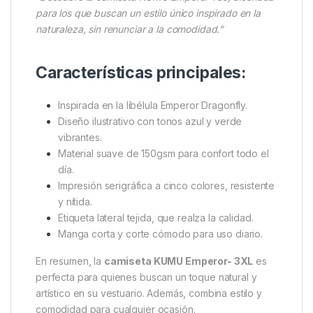
Además, incluye una etiqueta lateral tejida que
añade un toque de calidad y cuidado en cada
detalle. Por lo tanto, la
KUMU Emperor Tee
es ideal
para quienes quieren expresar su individualidad con
una prenda moderna y elegante. También es fácil de
combinar, ya sea para un look casual o para un
conjunto más formal.
“Descubre la camiseta KUMU Emperor Tee, diseñada
para los que buscan un estilo único inspirado en la
naturaleza, sin renunciar a la comodidad.”
Características principales:
Inspirada en la libélula Emperor Dragonfly.
Diseño ilustrativo con tonos azul y verde
vibrantes.