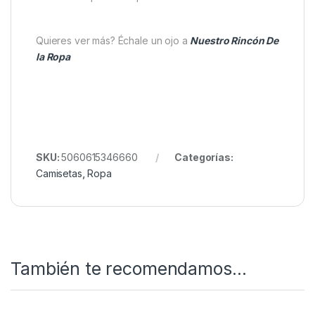
Material suave de 150gsm para confort todo el
día.
Impresión serigráfica a cinco colores, resistente
y nítida.
Etiqueta lateral tejida, que realza la calidad.
Manga corta y corte cómodo para uso diario.
En resumen, la
camiseta KUMU Emperor- 3XL
es
perfecta para quienes buscan un toque natural y
artístico en su vestuario. Además, combina estilo y
comodidad para cualquier ocasión.
Quieres ver más? Échale un ojo a
Nuestro Rincón De
la Ropa