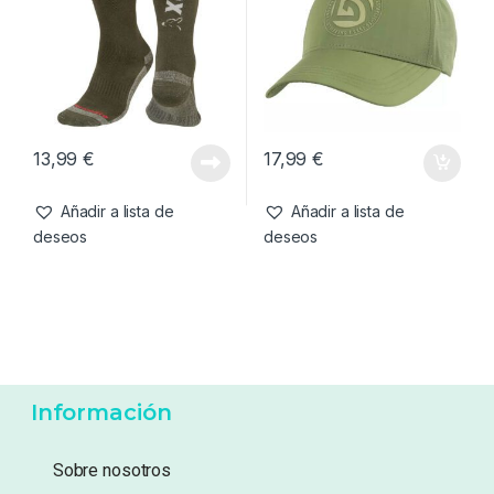
26,95
€
26,99
€
Añadir a lista de
Añadir a lista de
deseos
deseos
Complementos
,
Ropa
Complementos
,
Ropa
Fox Calcetines Térmicos
Trakker Gorra Water
Verde y Gris- EU40-43
Resistant
13,99
€
17,99
€
Añadir a lista de
Añadir a lista de