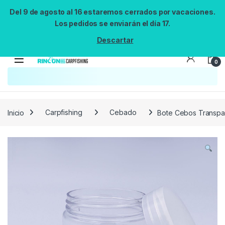
Del 9 de agosto al 16 estaremos cerrados por vacaciones.
Los pedidos se enviarán el día 17.
Descartar
0
Búsqueda no disponible
No se pudo cargar el widget de búsqueda.
Inténtalo de nuevo.
Reintentar