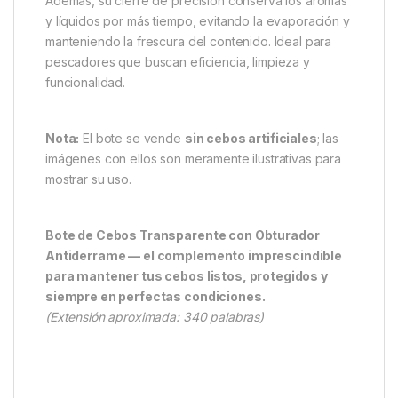
El
Bote de Cebos Transparente con Obturador
Antiderrame
no solo mantiene tus cebos en
perfecto estado, sino que también contribuye a un
entorno de pesca más limpio y organizado. Su
diseño inteligente te permite preparar tus mezclas y
dips con antelación, asegurando que tus cebos
estén siempre listos para usar.
Además, su cierre de precisión conserva los aromas
y líquidos por más tiempo, evitando la evaporación y
manteniendo la frescura del contenido. Ideal para
pescadores que buscan eficiencia, limpieza y
funcionalidad.
Nota:
El bote se vende
sin cebos artificiales
; las
imágenes con ellos son meramente ilustrativas para
mostrar su uso.