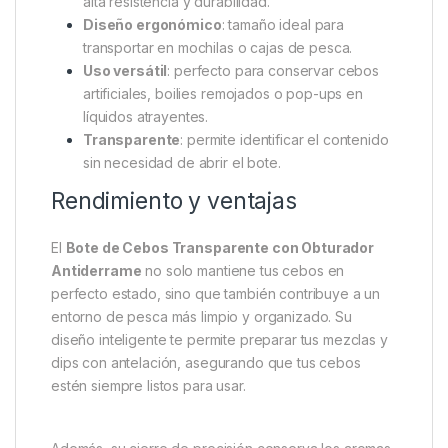
Propiedades principales
Obturador antiderrame
: evita pérdidas de
líquido y mantiene el contenido perfectamente
sellado.
Boca ancha
: acceso fácil y rápido a los cebos,
incluso con las manos húmedas.
Fabricación robusta
: plástico transparente de
alta resistencia y durabilidad.
Diseño ergonómico
: tamaño ideal para
transportar en mochilas o cajas de pesca.
Uso versátil
: perfecto para conservar cebos
artificiales, boilies remojados o pop-ups en
líquidos atrayentes.
Transparente
: permite identificar el contenido
sin necesidad de abrir el bote.
Rendimiento y ventajas