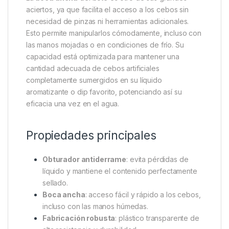
Fabricado con
plástico resistente y de alta
calidad
, este bote destaca por su
sistema de
obturador hermético
, que impide la salida de
líquidos incluso durante los trayectos más agitados o
cuando se guarda dentro de mochilas y bolsas de
pesca. Su diseño funcional evita los derrames que
ensucian el material y garantiza una conservación
perfecta del contenido.
La
boca ancha
del bote es otro de sus grandes
aciertos, ya que facilita el acceso a los cebos sin
necesidad de pinzas ni herramientas adicionales.
Esto permite manipularlos cómodamente, incluso con
las manos mojadas o en condiciones de frío. Su
capacidad está optimizada para mantener una
cantidad adecuada de cebos artificiales
completamente sumergidos en su líquido
aromatizante o dip favorito, potenciando así su
eficacia una vez en el agua.