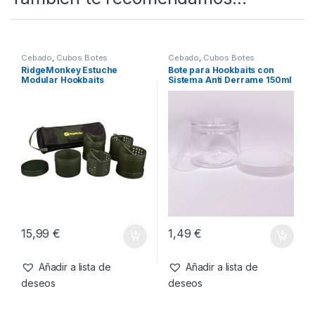
SKU:
4000000027293
Categorías:
Cebado
,
Cubos Botes
También te recomendamos…
Cebado
,
Cubos Botes
Cebado
,
Cubos Botes
RidgeMonkey Estuche
Bote para Hookbaits con
Modular Hookbaits
Sistema Anti Derrame 150ml