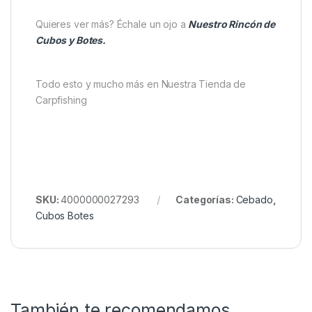
Bote de Cebos Transparente con Obturador
Antiderrame — el complemento imprescindible
para mantener tus cebos listos, protegidos y
siempre en perfectas condiciones.
(Extensión aproximada: 340 palabras)
Quieres ver más? Échale un ojo a
Nuestro Rincón de
Cubos y Botes.
Todo esto y mucho más en Nuestra Tienda de
Carpfishing