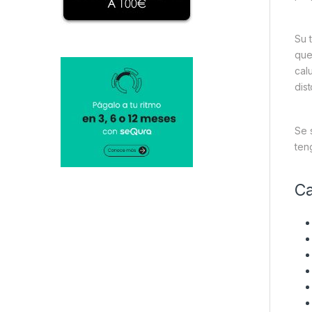
Su 
que
cal
dis
Se 
ten
Ca