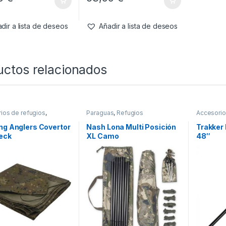
dir a lista de deseos
Añadir a lista de deseos
uctos relacionados
ios de refugios
,
Paraguas
,
Refugios
Accesorio
os
Refugios
ng Anglers Covertor
Nash Lona Multi Posición
Trakker 
eck
XL Camo
48″