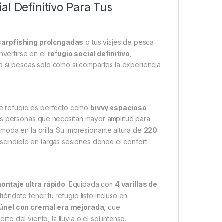
al Definitivo Para Tus
carpfishing prolongadas
o tus viajes de pesca
vertirse en el
refugio social definitivo
,
to si pescas solo como si compartes la experiencia
te refugio es perfecto como
bivvy espacioso
os personas que necesitan mayor amplitud para
moda en la orilla. Su impresionante altura de
220
escindible en largas sesiones donde el confort
ontaje ultra rápido
. Equipada con
4 varillas de
iéndote tener tu refugio listo incluso en
únel con cremallera mejorada
, que
rte del viento, la lluvia o el sol intenso.