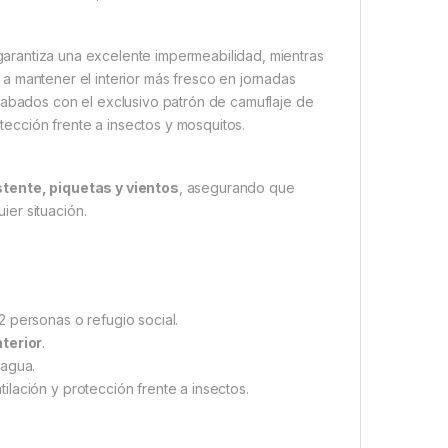
garantiza una excelente impermeabilidad, mientras
 a mantener el interior más fresco en jornadas
cabados con el exclusivo patrón de camuflaje de
otección frente a insectos y mosquitos.
stente, piquetas y vientos
, asegurando que
er situación.
 2 personas o refugio social.
nterior
.
 agua.
ilación y protección frente a insectos.