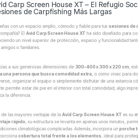
id Carp Screen House XT – El Refugio Soci
siones de Carpfishing Más Largas
eñas con un espacio amplio, cómodo y fiable para tus
sesiones de 
compañía? El
Avid Carp Screen House XT
ha sido diseñado para con
eciendo un nivel superior de protección, espacio y funcionalidad tan
 amigos o familiares.
cias a sus generosas dimensiones de
300-400 x 300 x 220 cm
, es
a una persona que busca comodidad extra
, o como vivac para d
erse, organizar el equipo o simplemente disfrutar de una estancia có
te permite estar de pie en el interior con total comodidad, algo impr
ca la diferencia.
 de las mayores ventajas de la
Avid Carp Screen House XT
es su
m
taje rápido
, su estructura se levanta en apenas unos minutos, permit
diciones climatológicas complicadas. Además, incorpora un
porche t
porciona
cobertura total frente a los elementos
, ideal para protege