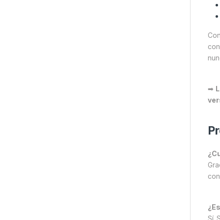
Con
con
nun
➡
L
ver
Pr
¿Cu
Gra
con
¿Es
Sí.