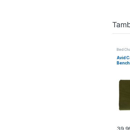
Tamb
Bed Cha
Avid 
Bench
Foam
39,