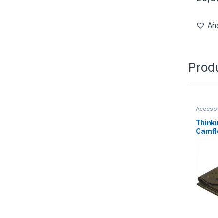
Aña
Prod
Accesor
Refugi
Thinki
Camfl