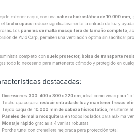
tejido exterior caqui, con una
cabeza hidrostática de 10.000 mm
, 
 el
techo opaco
reduce significativamente la entrada de luz y ayuda
urosas. Los
paneles de malla mosquitera de tamaño completo
, a
torsión de Avid Carp, permiten una ventilación óptima sin sacrificar pr
suministra completo con
suelo protector, bolsa de transporte resi
gas todo lo necesario para mantenerte cómodo y protegido en cualqui
racterísticas destacadas:
Dimensiones:
300-400 x 300 x 220 cm
, ideal como vivac para 1 o
Techo opaco para
reducir entrada de luz y mantener fresco el i
Tejido caqui de
10.000 mm de cabeza hidrostática
, resistente al
Paneles de malla mosquitera
en todos los lados para máxima vent
Montaje rápido
gracias a 4 varillas robustas.
Porche túnel con cremallera mejorada para protección total.