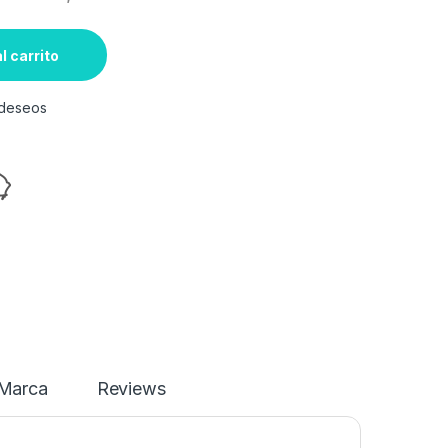
l carrito
e deseos
Marca
Reviews