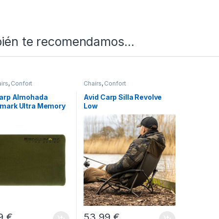
ién te recomendamos…
irs
,
Confort
Chairs
,
Confort
Carp Almohada
Avid Carp Silla Revolve
mark Ultra Memory
Low
99
€
53,99
€