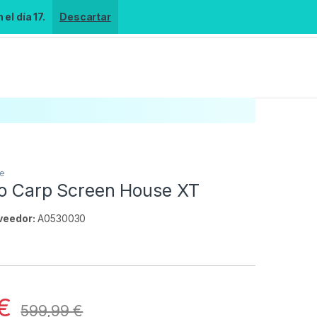
el día 17.
Descartar
se
io Carp Screen House XT
veedor:
A0530030
s
€
599,99
€