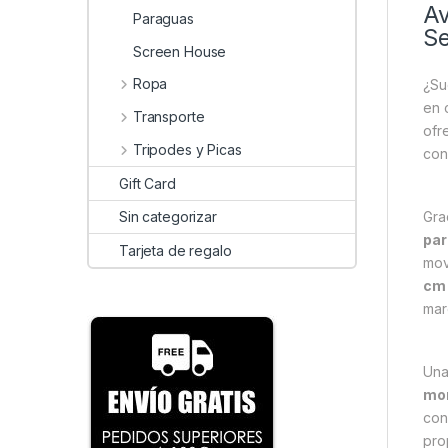
Av
Paraguas
Se
Screen House
Ropa
¿Su
en 
Transporte
ofr
Tripodes y Picas
con
Gift Card
Gra
Sin categorizar
par
Tarjeta de regalo
mov
cm
mar
Una
mon
con
pro