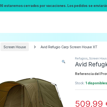
 16 estaremos cerrados por vacaciones. Los pedidos se enviarán 
Screen House
Avid Refugio Carp Screen House XT
Refugios
,
Screen Hou
Búsqueda no disponible
Avid Refug
No se pudo cargar el widget de búsqueda.
Inténtalo de nuevo.
Referencia del Pro
Stock:
1 disponible
Reintentar
509,99