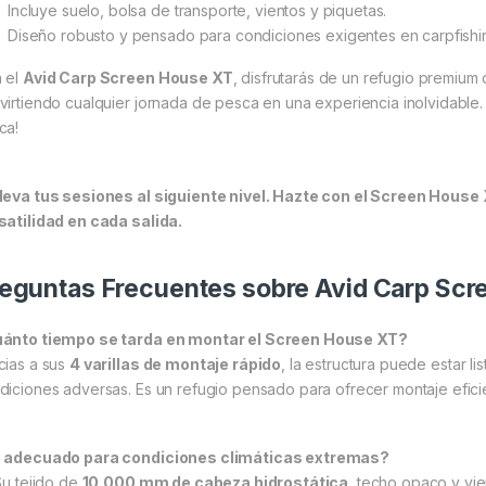
Incluye suelo, bolsa de transporte, vientos y piquetas.
Diseño robusto y pensado para condiciones exigentes en carpfishi
 el
Avid Carp Screen House XT
, disfrutarás de un refugio premiu
virtiendo cualquier jornada de pesca en una experiencia inolvidable. 
ca!
leva tus sesiones al siguiente nivel. Hazte con el Screen House 
satilidad en cada salida.
eguntas Frecuentes sobre Avid Carp Sc
ánto tiempo se tarda en montar el Screen House XT?
cias a sus
4 varillas de montaje rápido
, la estructura puede estar l
diciones adversas. Es un refugio pensado para ofrecer montaje efici
 adecuado para condiciones climáticas extremas?
 Su tejido de
10.000 mm de cabeza hidrostática
, techo opaco y vie