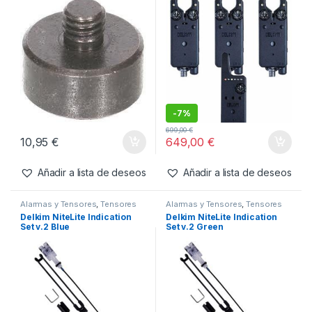
21,95
€
12,49
€
Añadir a lista de deseos
Añadir a lista de deseos
Accesorios
,
Alarmas y Tensores
Alarmas
,
Alarmas y Tensores
Delkim D-Stak Add-On
Delkim Digital v2
Weights
Presentation Set
-
7%
699,00
€
10,95
€
649,00
€