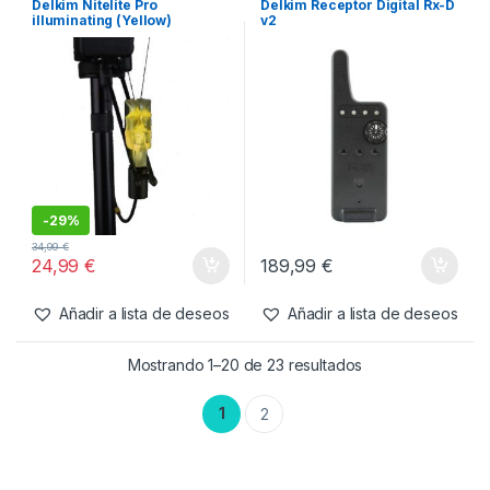
45,95
€
45,95
€
Añadir a lista de deseos
Añadir a lista de deseos
Alarmas y Tensores
,
Tensores
Alarmas
,
Alarmas y Tensores
Delkim Nitelite Pro
Delkim Receptor Digital Rx-D
illuminating (Yellow)
v2
-
29%