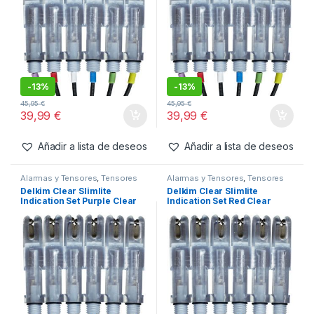
499,99
€
37,95
€
Añadir a lista de deseos
Añadir a lista de deseos
Alarmas y Tensores
,
Tensores
Alarmas y Tensores
,
Tensores
Delkim Clear Slimlite
Delkim Clear Slimlite
Indication Set Blue Clear
Indication Set Green Clear
-
13%
-
13%
45,95
€
45,95
€
39,99
€
39,99
€