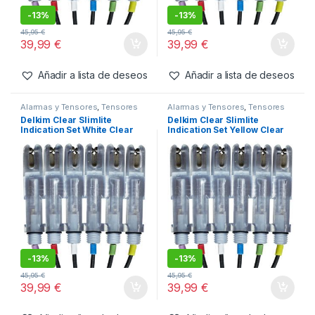
Añadir a lista de deseos
Añadir a lista de deseos
Alarmas y Tensores
,
Tensores
Alarmas y Tensores
,
Tensores
Delkim Clear Slimlite
Delkim Clear Slimlite
Indication Set Purple Clear
Indication Set Red Clear
-
13%
-
13%
45,95
€
45,95
€
39,99
€
39,99
€
Añadir a lista de deseos
Añadir a lista de deseos
Alarmas y Tensores
,
Tensores
Alarmas y Tensores
,
Tensores
Delkim Clear Slimlite
Delkim Clear Slimlite
Indication Set White Clear
Indication Set Yellow Clear