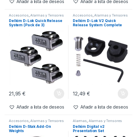
-
13%
-
13%
45,95
€
45,95
€
39,99
€
39,99
€
Añadir a lista de deseos
Añadir a lista de deseos
Accesorios
,
Alarmas y Tensores
Accesorios
,
Alarmas y Tensores
Delkim D-Lok Quick Release
Delkim D-Lok V2 Quick
System (Pack de 3)
Release System Complete
(Shoe + Foot)