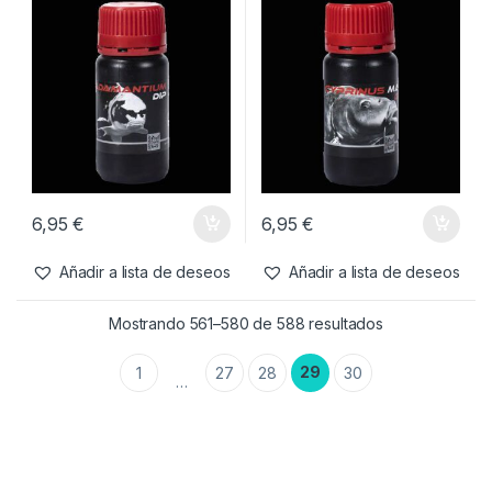
3,95
€
3,95
€
Añadir a lista de deseos
Añadir a lista de deseos
Cebos
,
Liquidos
Cebos
,
Liquidos
Trybion Dip Adamantium
Trybion Dip Cyprinus Max
100ml
100ml
6,95
€
6,95
€