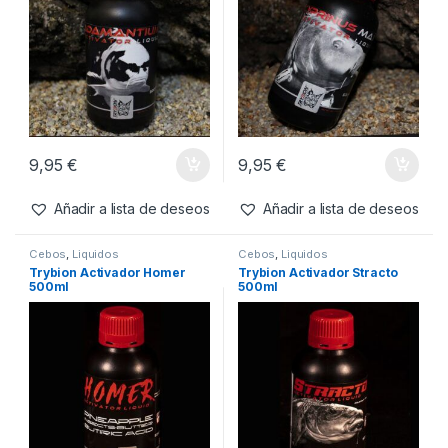
Agotado
Agotado
6,50
€
11,99
€
Añadir a lista de deseos
Añadir a lista de deseos
Cebos
,
Liquidos
Cebos
,
Liquidos
Trybion Activador
Trybion Activador Cyprinus
Adamantium 500ml
Max 500ml
9,95
€
9,95
€