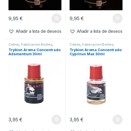
Añadir a lista de deseos
Añadir a lista de deseos
Cebos
,
Liquidos
Cebos
,
Liquidos
Trybion Activador Homer
Trybion Activador Stracto
500ml
500ml
9,95
€
9,95
€
Añadir a lista de deseos
Añadir a lista de deseos
Cebos
,
Fabricacion Boilies
,
Cebos
,
Fabricacion Boilies
,
Liquidos
Liquidos
Trybion Aroma Concentrado
Trybion Aroma Concentrado
Adamantium 30ml
Cyprinus Max 30ml