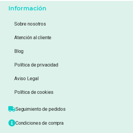
Añadir a lista de deseos
Añadir a lista de deseos
Mostrando 561–580 de 588 resultados
29
1
27
28
30
…
Información
Sobre nosotros
Atención al cliente
Blog