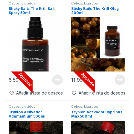
-
55%
Agotado
Agotado
2,93
€
6,99
€
6,50
€
Añadir a lista de deseos
Añadir a lista de deseos
Cebos
,
Liquidos
Cebos
,
Liquidos
Sticky Baits The Krill Bait
Sticky Baits The Krill Glug
Spray 50ml
200ml