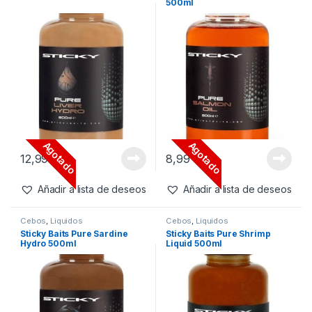
Inicio
Carpfishing
Cebos
Liquidos
Pági
Liquidos
Mostrando 561–580 de 588 resultados
Filtros
Cebos
,
Liquidos
Cebos
,
Liquidos
Sticky Baits Pure Liver Hydro
Sticky Baits Pure Salmon Oil
500ml