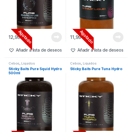
Agotado
Agotado
12,99
€
8,99
€
Añadir a lista de deseos
Añadir a lista de deseos
Cebos
,
Liquidos
Cebos
,
Liquidos
Sticky Baits Pure Sardine
Sticky Baits Pure Shrimp
Hydro 500ml
Liquid 500ml
Agotado
Agotado
12,99
€
11,99
€
Añadir a lista de deseos
Añadir a lista de deseos