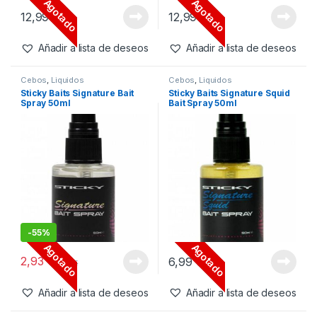
Cebos
,
Liquidos
Cebos
,
Liquidos
Sticky Baits Pure Squid Hydro
Sticky Baits Pure Tuna Hydro
500ml
Agotado
Agotado
12,99
€
12,99
€
Añadir a lista de deseos
Añadir a lista de deseos
Cebos
,
Liquidos
Cebos
,
Liquidos
Sticky Baits Signature Bait
Sticky Baits Signature Squid
Spray 50ml
Bait Spray 50ml