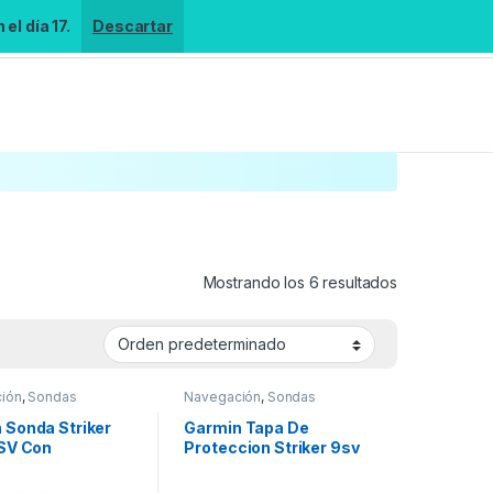
el día 17.
Descartar
Mostrando los 6 resultados
ión
,
Sondas
Navegación
,
Sondas
 Sonda Striker
Garmin Tapa De
7SV Con
Proteccion Striker 9sv
ductor GT52HW-