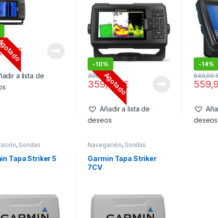
Agotado
99
€
,99
€
-
10%
-
14%
Agotado
adir a lista de
399,99
€
649,99
359,99
€
559,
os
Añadir a lista de
Añad
deseos
deseos
ación
,
Sondas
Navegación
,
Sondas
n Tapa Striker 5
Garmin Tapa Striker
7CV