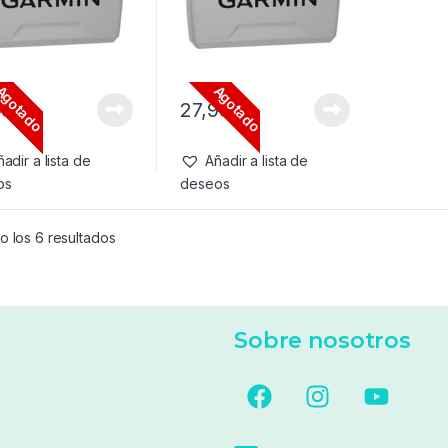
Agotado
Agotado
99
€
27,99
€
adir a lista de
Añadir a lista de
os
deseos
o los 6 resultados
Sobre nosotros