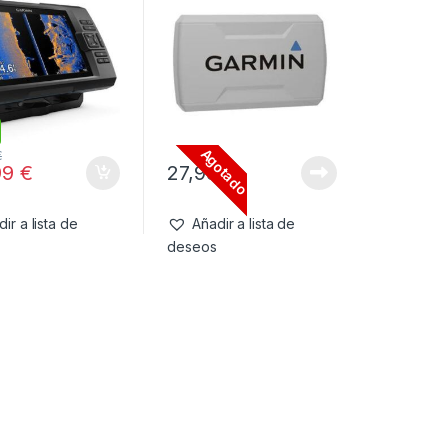
Agotado
€
99
€
27,99
€
ir a lista de
Añadir a lista de
deseos