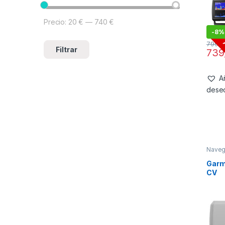
Precio:
20 €
—
740 €
-
8%
799,
Filtrar
739
Añ
dese
Naveg
Garmi
CV