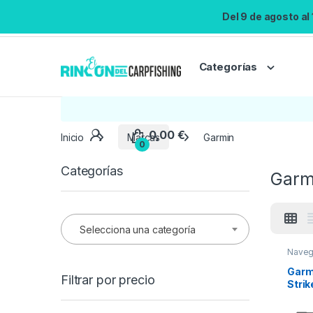
Del 9 de agosto al
Categorías
0,00
€
Inicio
Marcas
Garmin
0
Categorías
Garm
Selecciona una categoría
Naveg
Garm
Filtrar por precio
Strik
tran
TM