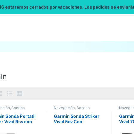
 16 estaremos cerrados por vacaciones. Los pedidos se enviarán 
in
ación
,
Sondas
Navegación
,
Sondas
Navegac
in Sonda Portatil
Garmin Sonda Striker
Garmin
er Vivid 9sv con
Vivid 5cv Con
Vivid 
sductor GT52HW-
Transductor GT20-TM
Trans
TM