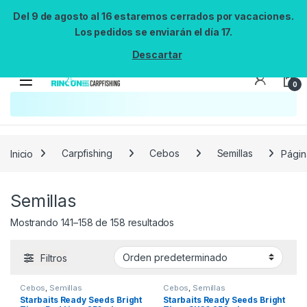
Del 9 de agosto al 16 estaremos cerrados por vacaciones.
Los pedidos se enviarán el día 17.
Descartar
0
Inicio
Carpfishing
Cebos
Semillas
Págin
Semillas
Mostrando 141–158 de 158 resultados
Filtros
Cebos
,
Semillas
Cebos
,
Semillas
Starbaits Ready Seeds Bright
Starbaits Ready Seeds Bright