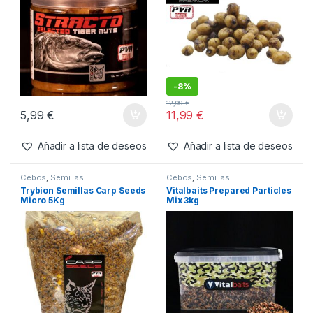
-
8%
12,99
€
5,99
€
11,99
€
Añadir a lista de deseos
Añadir a lista de deseos
Cebos
,
Semillas
Cebos
,
Semillas
Trybion Semillas Carp Seeds
Vitalbaits Prepared Particles
Micro 5Kg
Mix 3kg