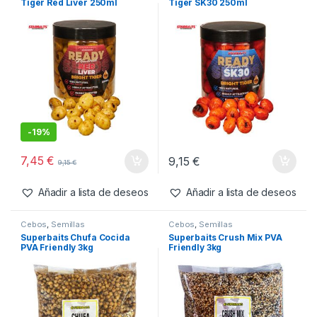
Tiger Red Liver 250ml
Tiger SK30 250ml
-
19%
7,45
€
9,15
€
9,15
€
Añadir a lista de deseos
Añadir a lista de deseos
Cebos
,
Semillas
Cebos
,
Semillas
Superbaits Chufa Cocida
Superbaits Crush Mix PVA
PVA Friendly 3kg
Friendly 3kg