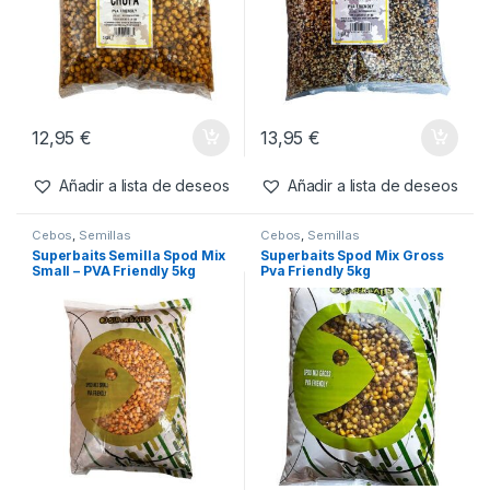
12,95
€
13,95
€
Añadir a lista de deseos
Añadir a lista de deseos
Cebos
,
Semillas
Cebos
,
Semillas
Superbaits Semilla Spod Mix
Superbaits Spod Mix Gross
Small – PVA Friendly 5kg
Pva Friendly 5kg