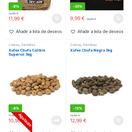
-
8%
-
33%
12,99
€
9,99
€
11,99
€
14,85
€
Añadir a lista de deseos
Añadir a lista de deseos
Cebos
,
Semillas
Cebos
,
Semillas
Xufex Chufa Calibre
Xufex Chufa Negra 3kg
Superior 3kg
-
8%
-
13%
Agotado
11,99
€
14,99
€
10,99
€
12,99
€