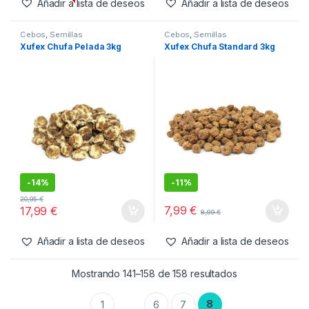
Añadir a lista de deseos
Añadir a lista de deseos
Cebos
,
Semillas
Cebos
,
Semillas
Xufex Chufa Pelada 3kg
Xufex Chufa Standard 3kg
-
14%
-
11%
20,95
€
7,99
€
17,99
€
8,99
€
Añadir a lista de deseos
Añadir a lista de deseos
Mostrando 141–158 de 158 resultados
8
1
6
7